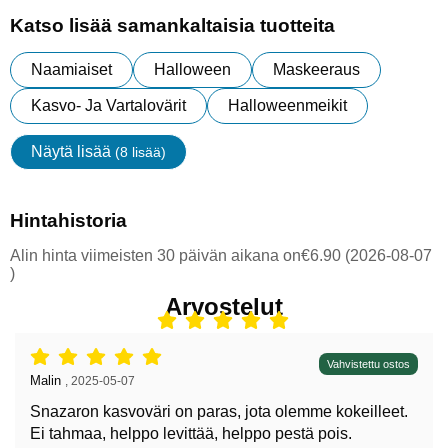
Katso lisää samankaltaisia tuotteita
Naamiaiset
Halloween
Maskeeraus
Kasvo- Ja Vartalovärit
Halloweenmeikit
Näytä lisää
(8 lisää)
ominaisuudet
Hintahistoria
Alin hinta viimeisten 30 päivän aikana on€6.90 (2026-08-07
)
Arvostelut
Arvostelu: 5 tähdet / 5,
Vahvistettu ostos
Arvostelun kirjoittaja:
Malin
,
2025-05-07
Snazaron kasvoväri on paras, jota olemme kokeilleet.
Ei tahmaa, helppo levittää, helppo pestä pois.