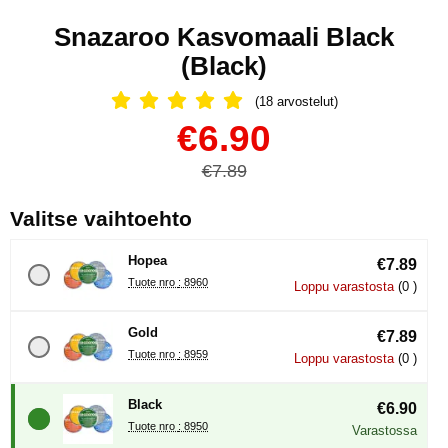
Snazaroo Kasvomaali Black
(Black)
(18 arvostelut)
Arvostelu: 5 Tähdet, Ohita kaikki arv
Osta tämä tuote, Snazaroo Kasvomaali Black
uusi hinta
€6.90
vanha hinta
€7.89
, (Uuden valintanapin val
Valitse vaihtoehto
Hopea
€7.89
Tuote nro : 8960
Loppu varastosta
(0 )
Gold
€7.89
Tuote nro : 8959
Loppu varastosta
(0 )
Black
€6.90
Tuote nro : 8950
Varastossa