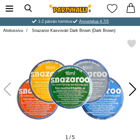
Hae
Ostoskori laajennettu Partyhallen AB
Suosikkini
1-2 päivän toimitus
Arvostelua 4.7/5
Aloitussivu
Snazaroo Kasvoväri Dark Brown (Dark Brown)
Merkitse snazaroo Kasvoväri Dark Br
1
/
5