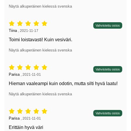
Näytä alkuperäinen kielessä svenska
Arvostelu: 5 tähdet / 5,
Vahvistettu ostos
Arvostelun kirjoittaja:
Tiina
,
2021-11-17
Toimi loistavasti! Kuin vesiväri.
Näytä alkuperäinen kielessä svenska
Arvostelu: 5 tähdet / 5,
Vahvistettu ostos
Arvostelun kirjoittaja:
Parisa
,
2021-11-01
Hieman vaaleampi kuin odotin, mutta silti hyvä laatu!
Näytä alkuperäinen kielessä svenska
Arvostelu: 5 tähdet / 5,
Vahvistettu ostos
Arvostelun kirjoittaja:
Parisa
,
2021-11-01
Erittäin hyvä väri