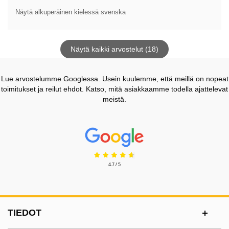
Näytä alkuperäinen kielessä svenska
Näytä kaikki arvostelut (18)
Lue arvostelumme Googlessa. Usein kuulemme, että meillä on nopeat
toimitukset ja reilut ehdot. Katso, mitä asiakkaamme todella ajattelevat
meistä.
Prisjakt Arvostelu: 4.7 Tähdet
4.7 / 5
Alatunnisteen sisältö Sekalaista tietoa ja l
TIEDOT