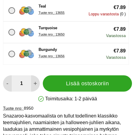
Teal
€7.89
Tuote nro : 13655
Loppu varastosta
(0 )
Turquoise
€7.89
Tuote nro : 13650
Varastossa
Burgundy
€7.89
Tuote nro : 13656
Varastossa
määrä
-
+
Lisää ostoskoriin
Toimitusaika:
1-2 päivää
Saatavuus: Varastossa
Tuote nro:
8950
Snazaroo-kasvomaalista on tullut todellinen klassikko
teemajuhlien, naamiaisten ja halloween-juhlien aikana,
laadukas ja ammattimainen vesipohjainen ja myrkytön