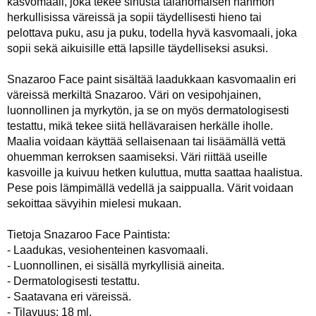
kasvomaali, joka tekee sinusta taianomaisen hahmon
herkullisissa väreissä ja sopii täydellisesti hieno tai
pelottava puku, asu ja puku, todella hyvä kasvomaali, joka
sopii sekä aikuisille että lapsille täydelliseksi asuksi.
Snazaroo Face paint sisältää laadukkaan kasvomaalin eri
väreissä merkiltä Snazaroo. Väri on vesipohjainen,
luonnollinen ja myrkytön, ja se on myös dermatologisesti
testattu, mikä tekee siitä hellävaraisen herkälle iholle.
Maalia voidaan käyttää sellaisenaan tai lisäämällä vettä
ohuemman kerroksen saamiseksi. Väri riittää useille
kasvoille ja kuivuu hetken kuluttua, mutta saattaa haalistua.
Pese pois lämpimällä vedellä ja saippualla. Värit voidaan
sekoittaa sävyihin mielesi mukaan.
Tietoja Snazaroo Face Paintista:
- Laadukas, vesiohenteinen kasvomaali.
- Luonnollinen, ei sisällä myrkyllisiä aineita.
- Dermatologisesti testattu.
- Saatavana eri väreissä.
- Tilavuus: 18 ml.