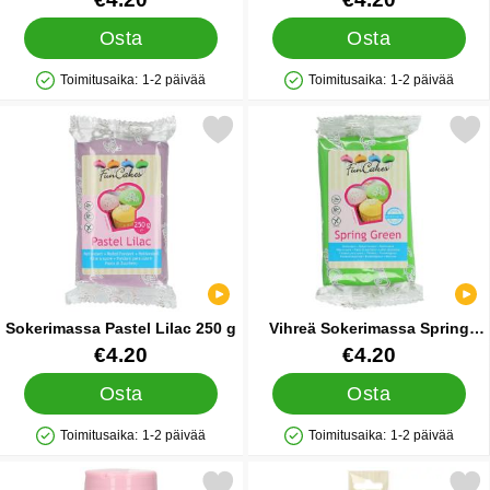
Osta
Osta
Toimitusaika:
1-2 päivää
Toimitusaika:
1-2 päivää
Saatavuus: Varastossa
Saatavuus: Varastossa
Merkitse sokerimassa Pastel Lilac 250 g suosikiksi
Merkitse vihreä Sokerimassa S
Sokerimassa Pastel Lilac 250 g
Vihreä Sokerimassa Spring
Green
Tuote.nro 16921
Tuote.nro 10626
€4.20
€4.20
Osta
Osta
Toimitusaika:
1-2 päivää
Toimitusaika:
1-2 päivää
Saatavuus: Varastossa
Saatavuus: Varastossa
Merkitse sokerihelmet Hopea suosikiksi
Merkitse musta Tussi Syötäväl