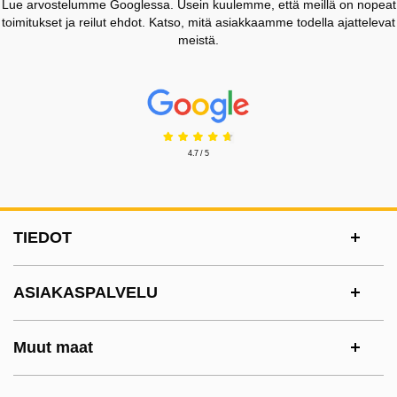
Lue arvostelumme Googlessa. Usein kuulemme, että meillä on nopeat
toimitukset ja reilut ehdot. Katso, mitä asiakkaamme todella ajattelevat
meistä.
Prisjakt Arvostelu: 4.7 Tähdet
4.7 / 5
Alatunnisteen sisältö Sekalaista tietoa ja l
TIEDOT
ASIAKASPALVELU
Muut maat