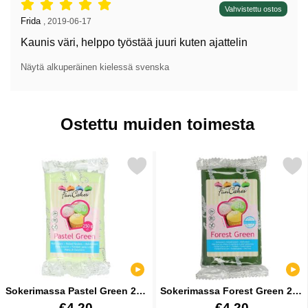
Arvostelu: 5 tähdet / 5,
Vahvistettu ostos
Arvostelun kirjoittaja:
Frida
,
2019-06-17
Kaunis väri, helppo työstää juuri kuten ajattelin
Näytä alkuperäinen kielessä svenska
Ostettu muiden toimesta
Merkitse sokerimassa Pastel Green 250 g suosikiksi
Merkitse sokerimassa Forest 
Sokerimassa Pastel Green 250
Sokerimassa Forest Green 250
g
g
Tuote.nro 16920
Tuote.nro 16915
€4.20
€4.20