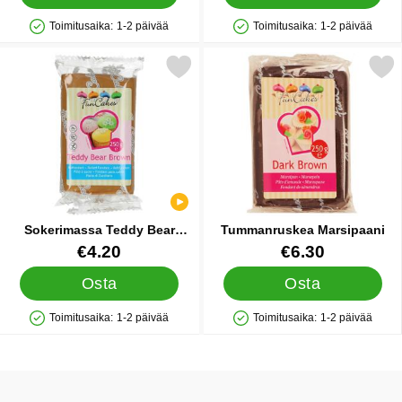
Toimitusaika:
1-2 päivää
Toimitusaika:
1-2 päivää
Saatavuus: Varastossa
Saatavuus: Varastossa
erkitse sokerimassa Teddy Bear Brown 250 g suosikiksi
Merkitse tummanruskea Ma
Sokerimassa Teddy Bear
Tummanruskea Marsipaani
Brown 250 g
Tuote.nro 16927
Tuote.nro 12155
€4.20
€6.30
Osta
Osta
Toimitusaika:
1-2 päivää
Toimitusaika:
1-2 päivää
Saatavuus: Varastossa
Saatavuus: Varastossa