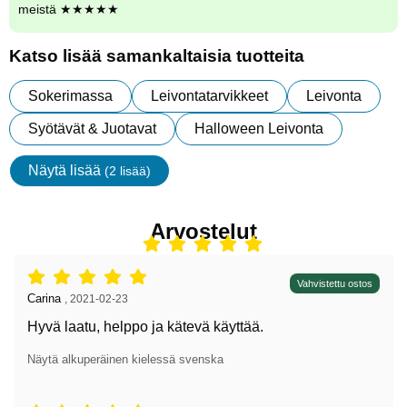
meistä ★★★★★
Katso lisää samankaltaisia tuotteita
Sokerimassa
Leivontatarvikkeet
Leivonta
Syötävät & Juotavat
Halloween Leivonta
Näytä lisää
(2 lisää)
ominaisuudet
Arvostelut
Arvostelu: 5 tähdet / 5,
Vahvistettu ostos
Arvostelun kirjoittaja:
Carina
,
2021-02-23
Hyvä laatu, helppo ja kätevä käyttää.
Näytä alkuperäinen kielessä svenska