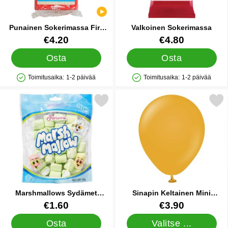
Punainen Sokerimassa Fire
Valkoinen Sokerimassa
Red
Tuote.nro 10630
Tuote.nro 10560
€4.20
€4.80
Osta
Osta
Toimitusaika:
1-2 päivää
Toimitusaika:
1-2 päivää
Saatavuus: Varastossa
Saatavuus: Varastossa
itse marshmallows Sydämet Vihreä/Valkoinen 90g suosikiksi
Merkitse sinapin Keltainen Mini Il
Marshmallows Sydämet
Sinapin Keltainen Mini
Vihreä/Valkoinen 90g
Ilmapallot Mustard
Tuote.nro 89923
Tuote.nro 37780
€1.60
€3.90
Osta
Valitse ...