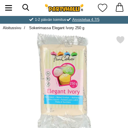
Hae
Ostoskori laajennettu Partyhallen AB
Suosikkini
1-2 päivän toimitus
Arvostelua 4.7/5
Aloitussivu
Sokerimassa Elegant Ivory 250 g
Merkitse sokerimassa Elegant 