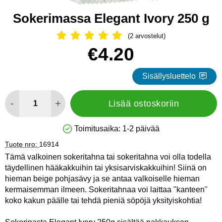
Sokerimassa Elegant Ivory 250 g
(2 arvostelut)
Arvostelu: 5 Tähdet, Ohita kaikki arv
Osta tämä tuote, Sokerimassa Elegant Ivory 250 g
hinta
€4.20
Sisällysluettelo
määrä
-
+
Lisää ostoskoriin
Toimitusaika:
1-2 päivää
Saatavuus: Varastossa
Tuote nro:
16914
Tämä valkoinen sokeritahna tai sokeritahna voi olla todella
täydellinen hääkakkuihin tai yksisarviskakkuihin! Siinä on
hieman beige pohjasävy ja se antaa valkoiselle hieman
kermaisemman ilmeen. Sokeritahnaa voi laittaa "kanteen"
koko kakun päälle tai tehdä pieniä söpöjä yksityiskohtia!