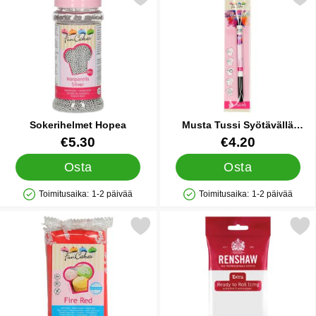
Sokerihelmet Hopea
Musta Tussi Syötävällä
Musteella
Tuote.nro 14930
Tuote.nro 14899
€5.30
€4.20
Osta
Osta
Toimitusaika:
1-2 päivää
Toimitusaika:
1-2 päivää
Saatavuus: Varastossa
Saatavuus: Varastossa
Merkitse punainen Sokerimassa Fire Red suosikiksi
Merkitse valkoinen Soker