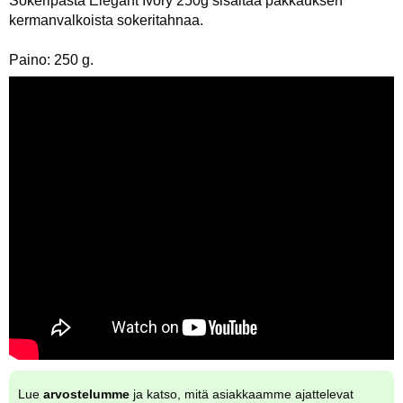
Sokeripasta Elegant Ivory 250g sisältää pakkauksen
kermanvalkoista sokeritahnaa.
Paino: 250 g.
Lue
arvostelumme
ja katso, mitä asiakkaamme ajattelevat