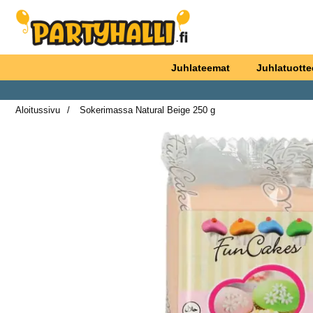
Ostoskori laajennettu Partyhallen AB
Juhlateemat
Juhlatuotte
Aloitussivu
Sokerimassa Natural Beige 250 g