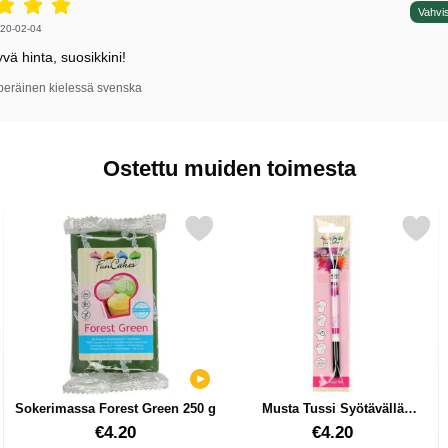
5 tähdet / 5,
Vahvis
irjoittaja:
20-02-04
vä hinta, suosikkini!
peräinen kielessä svenska
Ostettu muiden toimesta
r Brown 250 g suosikiksi
Merkitse sokerimassa Forest Green 250 g suosikiksi
Merkitse musta Tussi Syötävällä
Sokerimassa Forest Green 250 g
Musta Tussi Syötävällä
Musteella
Tuote.nro 16915
Tuote.nro 14899
€4.20
€4.20