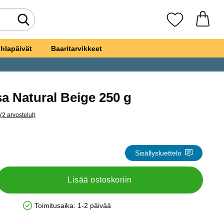
Tee haku
Suosikkini
hlapäivät
Baaritarvikkeet
a Natural Beige 250 g
(2 arvostelut)
a kaikki arvostelut
erimassa Natural Beige 250 g
Sisällysluettelo
Lisää ostoskoriin
Toimitusaika:
1-2 päivää
Saatavuus: Varastossa