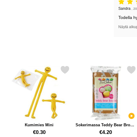
Arvostelu: 
Arvostelun k
Sandra
,
20
Todella hy
Näytä alku
Merkitse kumimies Mini suosikiksi
Merkitse sokerimassa Teddy Bea
Kumimies Mini
Sokerimassa Teddy Bear Brown
250 g
Tuote.nro 12483
Tuote.nro 16927
€0.30
€4.20