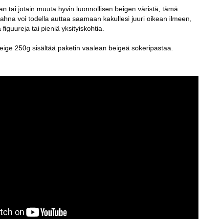
n tai jotain muuta hyvin luonnollisen beigen väristä, tämä
tahna voi todella auttaa saamaan kakullesi juuri oikean ilmeen,
figuureja tai pieniä yksityiskohtia.
eige 250g sisältää paketin vaalean beigeä sokeripastaa.