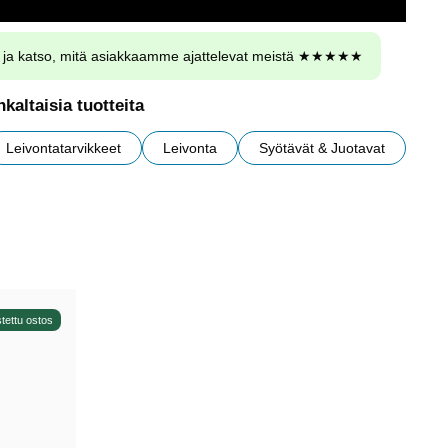
ja katso, mitä asiakkaamme ajattelevat meistä ★★★★★
kaltaisia tuotteita
Leivontatarvikkeet
Leivonta
Syötävät & Juotavat
tettu ostos