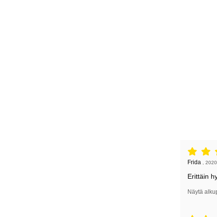
Arvostelu: 
Arvostelun k
Frida
,
2020
Erittäin h
Näytä alku