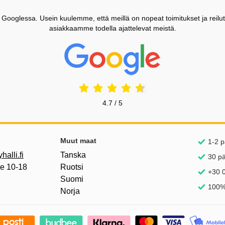
ooglessa. Usein kuulemme, että meillä on nopeat toimitukset ja reilut
asiakkaamme todella ajattelevat meistä.
Prisjakt Arvostelu: 4.7 Tähdet
4.7 / 5
inkkejä
Muut maat
1-2 p
alli.fi
Tanska
30 p
pe 10-18
Ruotsi
+30 0
Suomi
100%
Norja