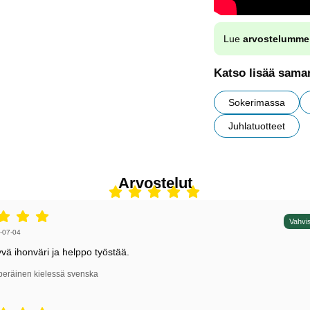
Lue
arvostelumme
Katso lisää saman
Sokerimassa
Juhlatuotteet
Arvostelut
5 tähdet / 5,
Vahvis
irjoittaja:
-07-04
yvä ihonväri ja helppo työstää.
peräinen kielessä svenska