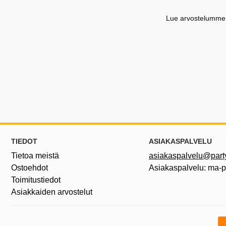
Lue arvostelumme G
Alatunnisteen sisältö Sekalaista tietoa ja l
TIEDOT
ASIAKASPALVELU
Tietoa meistä
asiakaspalvelu@partyh
Ostoehdot
Asiakaspalvelu: ma-
Toimitustiedot
Asiakkaiden arvostelut