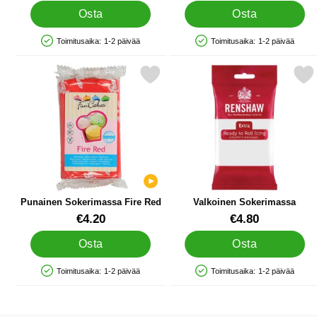
Osta
Osta
Toimitusaika:
1-2 päivää
Toimitusaika:
1-2 päivää
Saatavuus: Varastossa
Saatavuus: Varastossa
Merkitse punainen Sokerimassa Fire Red suosikiksi
Merkitse valkoinen Soke
Punainen Sokerimassa Fire Red
Valkoinen Sokerimassa
Tuote.nro 10630
Tuote.nro 10560
€4.20
€4.80
Osta
Osta
Toimitusaika:
1-2 päivää
Toimitusaika:
1-2 päivää
Saatavuus: Varastossa
Saatavuus: Varastossa