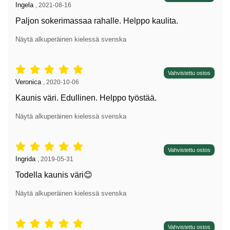
Arvostelun kirjoittaja:
Ingela
,
2021-08-16
Paljon sokerimassaa rahalle. Helppo kaulita.
Näytä alkuperäinen kielessä svenska
Arvostelu: 5 tähdet / 5,
Vahvistettu ostos
Arvostelun kirjoittaja:
Veronica
,
2020-10-06
Kaunis väri. Edullinen. Helppo työstää.
Näytä alkuperäinen kielessä svenska
Arvostelu: 5 tähdet / 5,
Vahvistettu ostos
Arvostelun kirjoittaja:
Ingrida
,
2019-05-31
Todella kaunis väri😊
Näytä alkuperäinen kielessä svenska
Arvostelu: 5 tähdet / 5,
Vahvistettu ostos