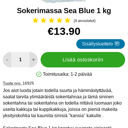
Sokerimassa Sea Blue 1 kg
(4 arvostelut)
Arvostelu: 5 Tähdet, Ohita kaikki arv
Osta tämä tuote, Sokerimassa Sea Blue 1 kg
hinta
€13.90
Sisällysluettelo
määrä
-
+
Lisää ostoskoriin
Toimitusaika:
1-2 päivää
Saatavuus: Varastossa
Tuote nro:
16925
Jos aiot luoda jotain todella suurta ja hämmästyttävää,
saatat tarvita ylimääräistä sokeritahnaa ja tämä sininen
sokeritahna tai sokeritahna on todella riittävä luomaan joko
useita kakkuja tai kuppikakkuja, joissa on pieniä makeita
yksityiskohtia tai kauniita sinisiä "kansia" kakulle .