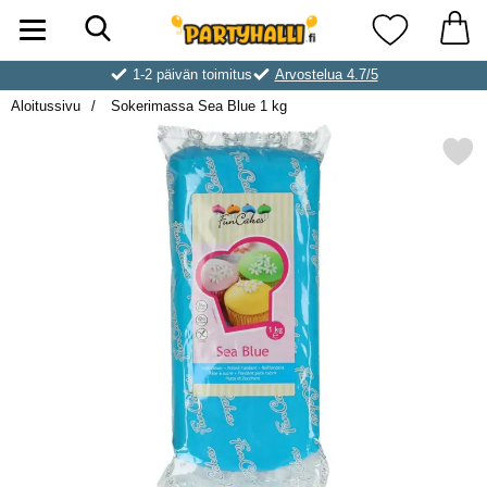
Hae
Ostoskori laajennettu Partyhallen AB
Suosikkini
1-2 päivän toimitus
Arvostelua 4.7/5
Aloitussivu
Sokerimassa Sea Blue 1 kg
Merkitse sokerimassa Sea B