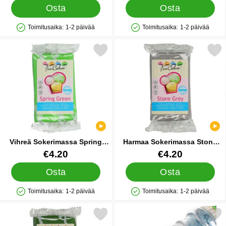
Osta
Osta
Toimitusaika:
1-2 päivää
Toimitusaika:
1-2 päivää
Saatavuus: Varastossa
Saatavuus: Varastossa
Merkitse vihreä Sokerimassa Spring Green suosikiksi
Merkitse harmaa Sokerimassa
Vihreä Sokerimassa Spring
Harmaa Sokerimassa Stone
Green
Grey
Tuote.nro 10626
Tuote.nro 13055
€4.20
€4.20
Osta
Osta
Toimitusaika:
1-2 päivää
Toimitusaika:
1-2 päivää
Saatavuus: Varastossa
Saatavuus: Varastossa
Merkitse sokerimassa Forest Green 250 g suosikiksi
Merkitse vauvan Jalat Koris