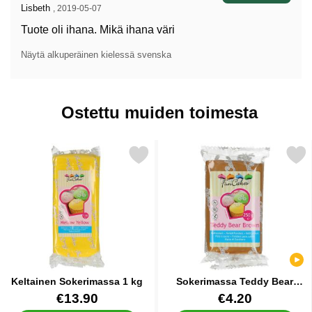
Arvostelun kirjoittaja:
Lisbeth
,
2019-05-07
Tuote oli ihana. Mikä ihana väri
Näytä alkuperäinen kielessä svenska
Ostettu muiden toimesta
Merkitse keltainen Sokerimassa 1 kg suosikiksi
Merkitse sokerimassa Teddy Bea
Keltainen Sokerimassa 1 kg
Sokerimassa Teddy Bear
Brown 250 g
Tuote.nro 12542
Tuote.nro 16927
€13.90
€4.20