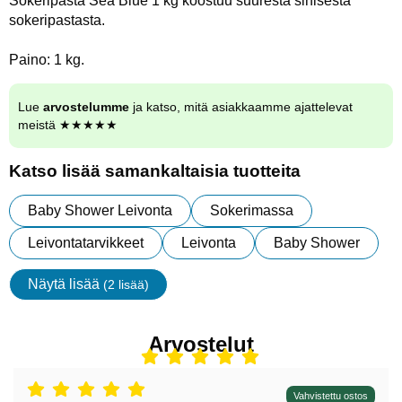
Sokeripasta Sea Blue 1 kg koostuu suuresta sinisestä
sokeripastasta.
Paino: 1 kg.
Lue
arvostelumme
ja katso, mitä asiakkaamme ajattelevat
meistä ★★★★★
Katso lisää samankaltaisia tuotteita
Baby Shower Leivonta
Sokerimassa
Leivontatarvikkeet
Leivonta
Baby Shower
Näytä lisää
(2 lisää)
ominaisuudet
Arvostelut
Arvostelu: 5 tähdet / 5,
Vahvistettu ostos