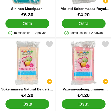
Sininen Marsipaani
Violetti Sokerimassa Royal
Purple
Tuote.nro 12157
Tuote.nro 13054
€6.30
€4.20
Osta
Osta
Toimitusaika:
1-2 päivää
Toimitusaika:
1-2 päivää
Saatavuus: Varastossa
Saatavuus: Varastossa
Merkitse sokerimassa Natural Beige 250 g suosikiksi
Merkitse vauvanvaaleanpunainen Soke
Sokerimassa Natural Beige 250
Vauvanvaaleanpunainen
g
Sokerimassa Sweet Pink
Tuote.nro 16918
Tuote.nro 12556
€4.20
€4.20
Osta
Osta