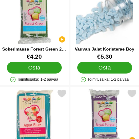
Sokerimassa Forest Green 250
Vauvan Jalat Koristerae Boy
g
Tuote.nro 16915
Tuote.nro 12769
€4.20
€5.30
Osta
Osta
Toimitusaika:
1-2 päivää
Toimitusaika:
1-2 päivää
Saatavuus: Varastossa
Saatavuus: Varastossa
Merkitse sininen Marsipaani suosikiksi
Merkitse violetti Sokerimassa 