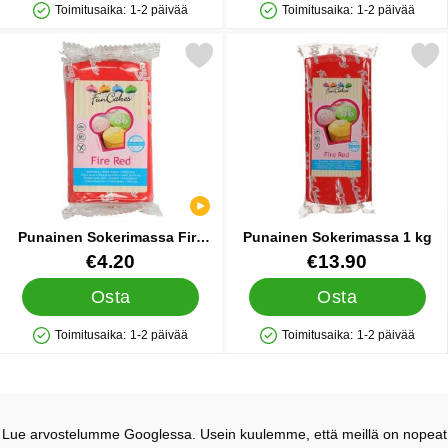
Toimitusaika:
1-2 päivää
Toimitusaika:
1-2 päivää
Saatavuus: Varastossa
Saatavuus: Varastossa
Merkitse punainen Sokerimassa Fire Red suosikiksi
Merkitse punainen Sokerim
Punainen Sokerimassa Fire
Punainen Sokerimassa 1 kg
Red
Tuote.nro 10630
Tuote.nro 12549
€4.20
€13.90
Osta
Osta
Toimitusaika:
1-2 päivää
Toimitusaika:
1-2 päivää
Saatavuus: Varastossa
Saatavuus: Varastossa
Lue arvostelumme Googlessa. Usein kuulemme, että meillä on nopeat