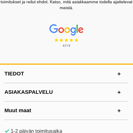
toimitukset ja reilut ehdot. Katso, mitä asiakkaamme todella ajattelevat
meistä.
Prisjakt Arvostelu: 4.7 Tähdet
4.7 / 5
Alatunnisteen sisältö Sekalaista tietoa ja l
TIEDOT
ASIAKASPALVELU
Muut maat
1-2 päivän toimitusaika