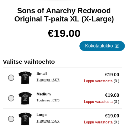
Sons of Anarchy Redwood
Original T-paita XL (X-Large)
Osta tämä tuote, Sons of Anarchy Redwood Original T-paita X
hinta
€19.00
Kokotaulukko
, (Uuden valintanapin val
Valitse vaihtoehto
Small
€19.00
Tuote nro : 8375
Loppu varastosta
(0 )
Medium
€19.00
Tuote nro : 8376
Loppu varastosta
(0 )
Large
€19.00
Tuote nro : 8377
Loppu varastosta
(0 )