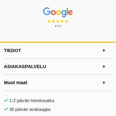
Prisjakt Arvostelu: 4.7 Tähdet
4.7 / 5
Alatunnisteen sisältö Sekalaista tietoa ja l
TIEDOT
ASIAKASPALVELU
Muut maat
1-2 päivän toimitusaika
30 päivän avokauppa