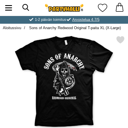
Hae
Ostoskori laajennettu Partyhallen AB
Suosikkini
1-2 päivän toimitus
Arvostelua 4.7/5
Aloitussivu
Sons of Anarchy Redwood Original T-paita XL (X-Large)
Merkitse sons of Anarchy Redwood Origina