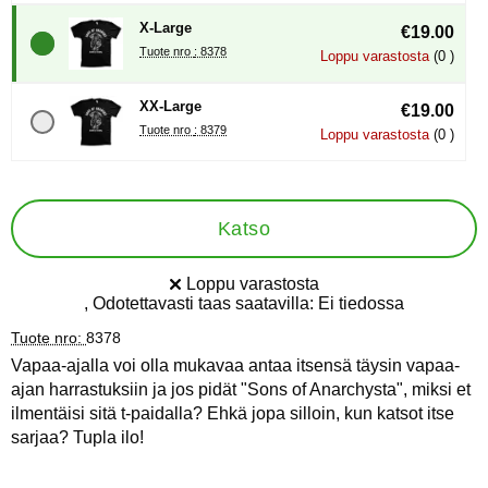
X-Large
€19.00
Tuote nro : 8378
Loppu varastosta
(0 )
XX-Large
€19.00
Tuote nro : 8379
Loppu varastosta
(0 )
Katso
Loppu varastosta
Saatavuus:
, Odotettavasti taas saatavilla:
Ei tiedossa
Tuote nro:
8378
Vapaa-ajalla voi olla mukavaa antaa itsensä täysin vapaa-
ajan harrastuksiin ja jos pidät "Sons of Anarchysta", miksi et
ilmentäisi sitä t-paidalla? Ehkä jopa silloin, kun katsot itse
sarjaa? Tupla ilo!