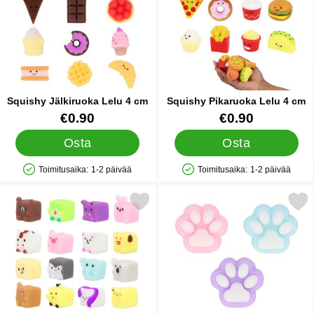
Squishy Jälkiruoka Lelu 4 cm
Squishy Pikaruoka Lelu 4 cm
Tuote.nro 91747
Tuote.nro 91748
€0.90
€0.90
Osta
Osta
Toimitusaika:
1-2 päivää
Toimitusaika:
1-2 päivää
Saatavuus: Varastossa
Saatavuus: Varastossa
Merkitse squishy Palikka Eläin Lelu 3 cm suosikiksi
Merkitse squishy Kissantassu Lelu