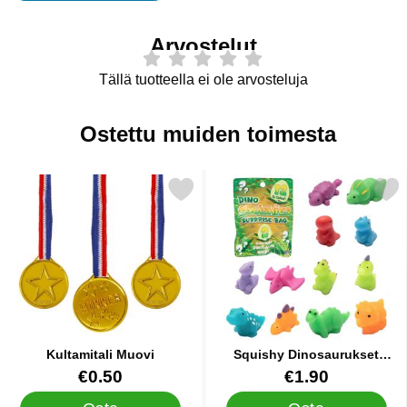
Arvostelut
Tällä tuotteella ei ole arvosteluja
Ostettu muiden toimesta
Merkitse kultamitali Muovi suosikiksi
Merkitse squishy Dinosaurukset Ke
Kultamitali Muovi
Squishy Dinosaurukset
Keräilylelut 2 kpl
Tuote.nro 12482
Tuote.nro 91542
€0.50
€1.90