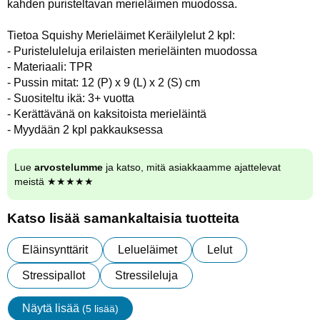
kahden puristeltavan merieläimen muodossa.
Tietoa Squishy Merieläimet Keräilylelut 2 kpl:
- Puristeluleluja erilaisten merieläinten muodossa
- Materiaali: TPR
- Pussin mitat: 12 (P) x 9 (L) x 2 (S) cm
- Suositeltu ikä: 3+ vuotta
- Kerättävänä on kaksitoista merieläintä
- Myydään 2 kpl pakkauksessa
Lue
arvostelumme
ja katso, mitä asiakkaamme ajattelevat
meistä ★★★★★
Katso lisää samankaltaisia tuotteita
Eläinsynttärit
Lelueläimet
Lelut
Stressipallot
Stressileluja
Näytä lisää
(5 lisää)
ominaisuudet