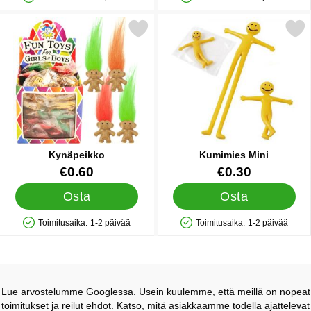
Saatavuus: Varastossa
Saatavuus: Varastossa
Merkitse kynäpeikko suosikiksi
Merkitse kumimies Mi
Kynäpeikko
Kumimies Mini
Tuote.nro 12965
Tuote.nro 12483
€0.60
€0.30
Osta
Osta
Toimitusaika:
1-2 päivää
Toimitusaika:
1-2 päivää
Saatavuus: Varastossa
Saatavuus: Varastossa
Lue arvostelumme Googlessa. Usein kuulemme, että meillä on nopeat
toimitukset ja reilut ehdot. Katso, mitä asiakkaamme todella ajattelevat