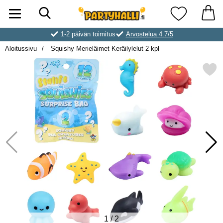
Hae
Ostoskori laajennettu Partyhallen AB
Suosikkini
1-2 päivän toimitus
Arvostelua 4.7/5
Aloitussivu
Squishy Merieläimet Keräilylelut 2 kpl
Merkitse squishy Merieläimet Kerä
1
/
2