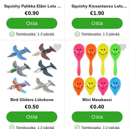
Squishy Palikka Eläin Lelu 3
Squishy Kissantassu Lelu
cm
Pastelli 5,5 cm
Tuote.nro 91749
Tuote.nro 91546
€0.90
€1.90
Osta
Osta
Toimitusaika:
1-2 päivää
Toimitusaika:
1-2 päivää
Saatavuus: Varastossa
Saatavuus: Varastossa
Merkitse bird Gliders Liitokone suosikiksi
Merkitse mini Maraka
Bird Gliders Liitokone
Mini Marakassi
Tuote.nro 35807
Tuote.nro 12476
€0.50
€0.40
Osta
Osta
Toimitusaika:
1-2 päivää
Toimitusaika:
1-2 päivää