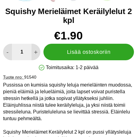
Squishy Merieläimet Keräilylelut 2
kpl
Osta tämä tuote, Squishy Merieläimet Keräilylelut 2 kpl
hinta
€1.90
määrä
-
+
Lisää ostoskoriin
Toimitusaika:
1-2 päivää
Saatavuus: Varastossa
Tuote nro:
91540
Pussissa on kumisia squishy leluja merieläinten muodossa,
pieniä eläimiä ja lelueläimiä, joita lapset voivat puristella
stressin hetkellä ja jotka sopivat yllätykseksi juhliin.
Eläinjuhlissa niistä tulee keräilyleluja, ja yksi niistä toimii
stressileluna. Puristeluleluna se lievittää stressiä. Eläinlelu
tuntuu pehmeältä.
Squishy Merieläimet Keräilylelut 2 kpl on pussi yllätysleluja