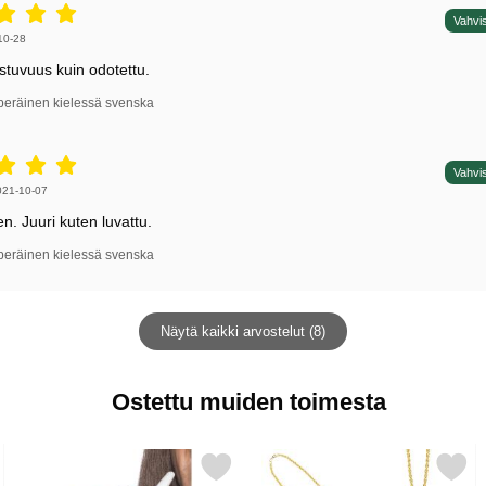
5 tähdet / 5,
Vahvis
irjoittaja:
10-28
stuvuus kuin odotettu.
peräinen kielessä svenska
5 tähdet / 5,
Vahvis
irjoittaja:
021-10-07
n. Juuri kuten luvattu.
peräinen kielessä svenska
Näytä kaikki arvostelut (8)
Ostettu muiden toimesta
 XX-Large suosikiksi
Merkitse jättimäinen Jointti suosikiksi
Merkitse kaulakoru Metalline