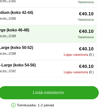
Tuote nro : 17201
Varastossa
dium (koko 42-44)
€40.10
Tuote nro : 17200
Varastossa
rge (koko 46-48)
€40.10
Tuote nro : 17199
Varastossa
Large (koko 50-52)
€40.10
Tuote nro : 17198
Loppu varastosta
(0 )
-Large (koko 54-56)
€40.10
Tuote nro : 17197
Loppu varastosta
(0 )
Lisää ostoskoriin
Toimitusaika:
1-2 päivää
Saatavuus: Varastossa