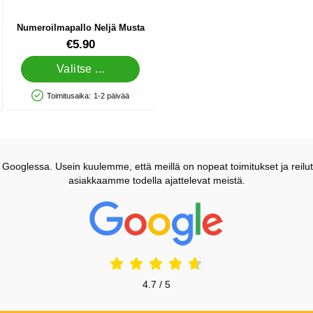
Numeroilmapallo Neljä Musta
Tuote.nro 5759
€5.90
Valitse ...
Toimitusaika:
1-2 päivää
Saatavuus: Varastossa
ooglessa. Usein kuulemme, että meillä on nopeat toimitukset ja reilut
asiakkaamme todella ajattelevat meistä.
Prisjakt Arvostelu: 4.7 Tähdet
4.7 / 5