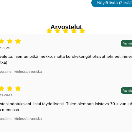
Näytä lisää
(2 lisää
ominaisu
Arvostelut
5 tähdet / 5,
Vahvis
irjoittaja:
2-09-25
n valettu, hieman pitkä mekko, mutta korokekengät olisivat tehneet ihmei
tkä)
peräinen kielessä svenska
5 tähdet / 5,
Vahvis
irjoittaja:
22-08-27
asi odotuksiani. Istui täydellisesti. Tulee olemaan loistava 70-luvun juh
en menossa.
peräinen kielessä svenska