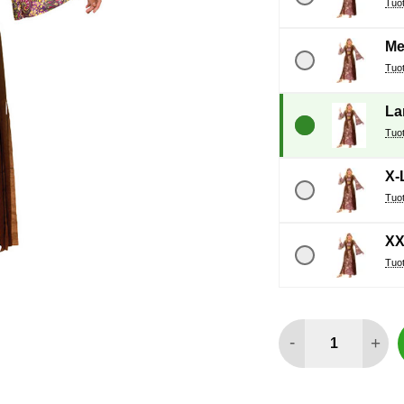
Me
La
X-
XX
määrä
-
+