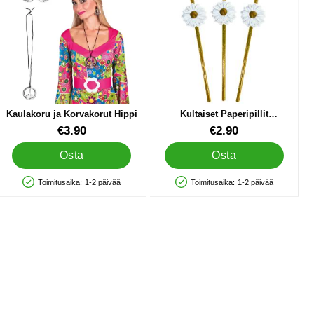
Kaulakoru ja Korvakorut Hippi
Kultaiset Paperipillit
Päivänkakkarat 10-kpl
Tuote.nro 22895
Tuote.nro 87607
€3.90
€2.90
Osta
Osta
Toimitusaika:
1-2 päivää
Toimitusaika:
1-2 päivää
Saatavuus: Varastossa
Saatavuus: Varastossa