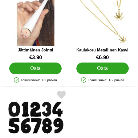
Jättimäinen Jointti
Kaulakoru Metallinen Kasvi
Tuote.nro 1050
Tuote.nro 13045
€3.90
€6.90
Osta
Osta
Toimitusaika:
1-2 päivää
Toimitusaika:
1-2 päivää
Saatavuus: Varastossa
Saatavuus: Varastossa
o Musta suosikiksi
Merkitse numeroilmapallo Neljä Musta suosikiksi