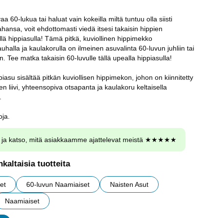
 60-lukua tai haluat vain kokeilla miltä tuntuu olla siisti
tahansa, voit ehdottomasti viedä itsesi takaisin hippien
illä hippiasulla! Tämä pitkä, kuviollinen hippimekko
halla ja kaulakorulla on ilmeinen asuvalinta 60-luvun juhliin tai
 Tee matka takaisin 60-luvulle tällä upealla hippiasulla!
su sisältää pitkän kuviollisen hippimekon, johon on kiinnitetty
en liivi, yhteensopiva otsapanta ja kaulakoru keltaisella
.
oja.
ja katso, mitä asiakkaamme ajattelevat meistä ★★★★★
kaltaisia tuotteita
et
60-luvun Naamiaiset
Naisten Asut
Naamiaiset