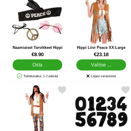
Naamiaiset Tarvikkeet Hippi
Hippi Liivi Peace XX-Large
Tuote.nro 42859
Tuote.nro 85507
€8.90
€23.18
Osta
Valitse ...
Toimitusaika:
1-2 päivää
Loppu varastosta
Saatavuus: Varastossa
Saatavuus:
Merkitse woodstock Hippi Naamiaisasu Large suosikiksi
Merkitse numeroilmapall