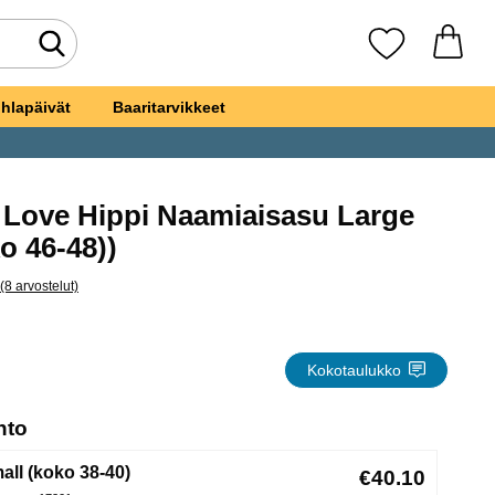
Tee haku
Suosikkini
hlapäivät
Baaritarvikkeet
Love Hippi Naamiaisasu Large
) suosikiksi
o 46-48))
(8 arvostelut)
a kaikki arvostelut
mer of Love Hippi Naamiaisasu Large
Kokotaulukko
, (Uuden valintanapin valitseminen lataa sivun
hto
all (koko 38-40)
€40.10