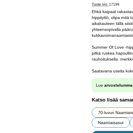
Tuote nro:
17199
Ehkä kaipaat rakastavaa
hippityttö, olipa mitä 
aikakauteen tällä siist
yhteensopivalla päänau
kukkavoimanaamiaisiin.
Summer Of Love -hippia
pitkä ruskea hapsullin
rauhoituksella. merkki
Saatavana useita kok
Lue
arvostelumme
Katso lisää saman
70-luvun Naamiais
Naamiaisasut