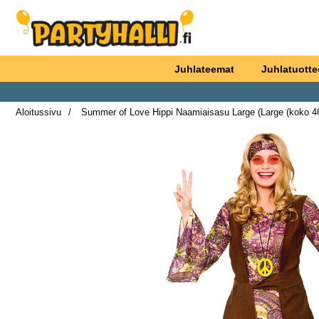
Ostoskori laajennettu Partyhallen AB
Juhlateemat
Juhlatuotte
Aloitussivu
Summer of Love Hippi Naamiaisasu Large (Large (koko 46