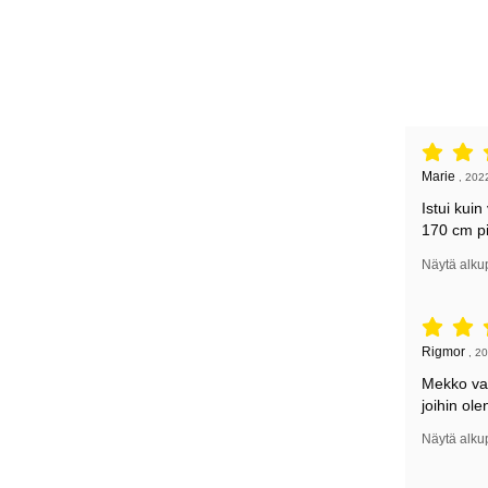
Arvostelu: 
Arvostelun k
Marie
,
202
Istui kui
170 cm pi
Näytä alku
Arvostelu: 
Arvostelun k
Rigmor
,
20
Mekko vast
joihin ol
Näytä alku