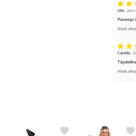
Arvostelu: 
Arvostelun k
Ulla
,
2021-
Parempi i
Näytä alku
Arvostelu: 
Arvostelun k
Camilla
,
2
Täydelline
Näytä alku
Merkitse naamiaiset Tarvikkeet Hippi suosikiksi
Merkitse hippi Liivi Peace