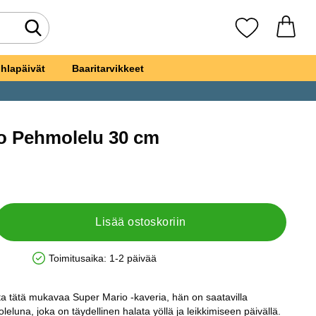
Tee haku
Suosikkini
hlapäivät
Baaritarvikkeet
o Pehmolelu 30 cm
er Mario Pehmolelu 30 cm
a
Lisää ostoskoriin
Toimitusaika:
1-2 päivää
Saatavuus: Varastossa
tta tätä mukavaa Super Mario -kaveria, hän on saatavilla
luna, joka on täydellinen halata yöllä ja leikkimiseen päivällä.