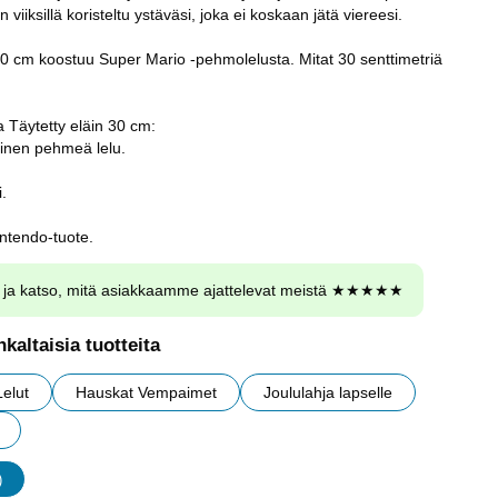
iiksillä koristeltu ystäväsi, joka ei koskaan jätä viereesi.
 cm koostuu Super Mario -pehmolelusta. Mitat 30 senttimetriä
a Täytetty eläin 30 cm:
inen pehmeä lelu.
i.
intendo-tuote.
ja katso, mitä asiakkaamme ajattelevat meistä ★★★★★
kaltaisia tuotteita
Lelut
Hauskat Vempaimet
Joululahja lapselle
)
udet