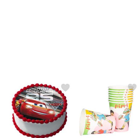
Merkitse cars Kakkukuva E suosikiksi
Merkitse peppi Kertakäyttöm