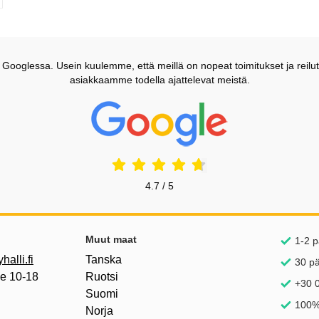
ooglessa. Usein kuulemme, että meillä on nopeat toimitukset ja reilut
asiakkaamme todella ajattelevat meistä.
Prisjakt Arvostelu: 4.7 Tähdet
4.7 / 5
inkkejä
Muut maat
1-2 p
alli.fi
Tanska
30 p
pe 10-18
Ruotsi
+30 0
Suomi
100%
Norja