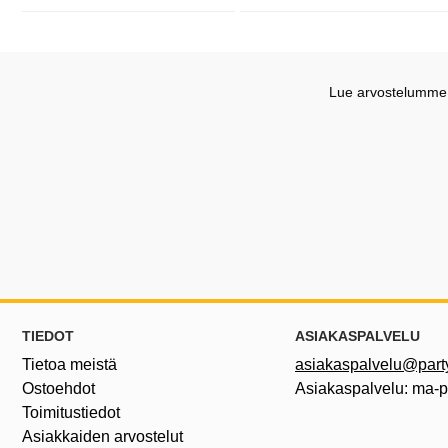
Saatavuus: Varastossa
Saatavuus: Varastossa
Lue arvostelumme G
Alatunnisteen sisältö Sekalaista tietoa ja l
TIEDOT
ASIAKASPALVELU
Tietoa meistä
asiakaspalvelu@partyh
Ostoehdot
Asiakaspalvelu: ma-
Toimitustiedot
Asiakkaiden arvostelut