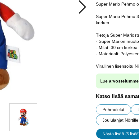
Super Mario Pehmo on v
Super Mario Pehmo 30
korkea.
Tietoja Super Mariost
- Super Marion muoto
- Mitat: 30 cm korkea.
- Materiaali: Polyester
Virallinen lisensoitu N
Lue
arvostelumme
Katso lisää saman
Pehmolelut
Joululahjat Nörtille
Näytä lisää
(3 lisää
ominaisu