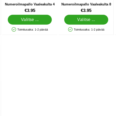
Numeroilmapallo Vaaleakulta 4
Numeroilmapallo Vaaleakulta 8
Tuote.nro 86699
Tuote.nro 86703
€3.95
€3.95
Valitse ...
Valitse ...
Toimitusaika:
1-2 päivää
Toimitusaika:
1-2 päivää
Saatavuus: Varastossa
Saatavuus: Varastossa
emalla 5 cm suosikiksi