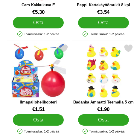
Cars Kakkukuva E
Peppi Kertakäyttömukit 8 kpl
Tuote.nro 13053
Tuote.nro 45252
€5.30
€3.54
Osta
Osta
Toimitusaika:
1-2 päivää
Toimitusaika:
1-2 päivää
Saatavuus: Varastossa
Saatavuus: Varastossa
Merkitse ilmapallohelikopteri suosikiksi
Merkitse badanka Ammatti Te
Ilmapallohelikopteri
Badanka Ammatti Teemalla 5 cm
Tuote.nro 13284
Tuote.nro 91597
€1.51
€1.90
Osta
Osta
Toimitusaika:
1-2 päivää
Toimitusaika:
1-2 päivää