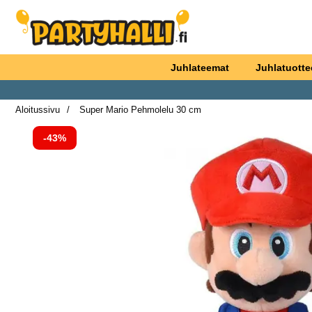
Ostoskori laajennettu Partyhallen AB
Juhlateemat
Juhlatuotte
Aloitussivu
Super Mario Pehmolelu 30 cm
Hintaa alennettu
-43%