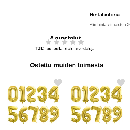
Hintahistoria
Alin hinta viimeisten
Arvostelut
Tällä tuotteella ei ole arvosteluja
Ostettu muiden toimesta
ukit 8 kpl suosikiksi
Merkitse numeroilmapallo Vaaleakulta 4 suosikiksi
Merkitse numeroilmapallo Vaal
Merk