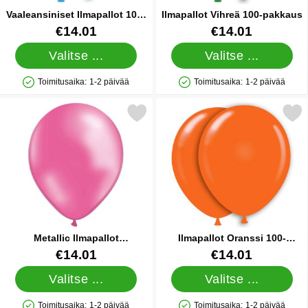
Vaaleansiniset Ilmapallot 100-
Ilmapallot Vihreä 100-pakkaus
pakkaus
Tuote.nro 12228
Tuote.nro 9519
€14.01
€14.01
Valitse ...
Valitse ...
Toimitusaika:
1-2 päivää
Toimitusaika:
1-2 päivää
Saatavuus: Varastossa
Saatavuus: Varastossa
rkitse metallic Ilmapallot Vaaleanpunainen 100 suosikiksi
Merkitse ilmapallot Oranssi 
Metallic Ilmapallot
Ilmapallot Oranssi 100-
Vaaleanpunainen 100
pakkaus
Tuote.nro 10503
Tuote.nro 9514
€14.01
€14.01
Valitse ...
Valitse ...
Toimitusaika:
1-2 päivää
Toimitusaika:
1-2 päivää