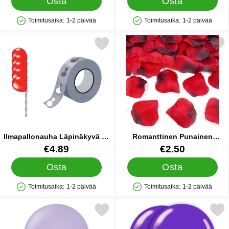
Osta
Osta
Toimitusaika:
1-2 päivää
Toimitusaika:
1-2 päivää
Saatavuus: Varastossa
Saatavuus: Varastossa
Merkitse ilmapallonauha Läpinäkyvä 15 m suosikiksi
Merkitse romanttinen Punainen Konfet
Ilmapallonauha Läpinäkyvä 15
Romanttinen Punainen
m
Konfetti Ruusun Terälehti
Tuote.nro 89477
Tuote.nro 12387
€4.89
€2.50
Osta
Osta
Toimitusaika:
1-2 päivää
Toimitusaika:
1-2 päivää
Saatavuus: Varastossa
Saatavuus: Varastossa
Merkitse violetit Mini Ilmapallot Lilac 100 kpl suosikiksi
Merkitse ilmapallot Violetti 