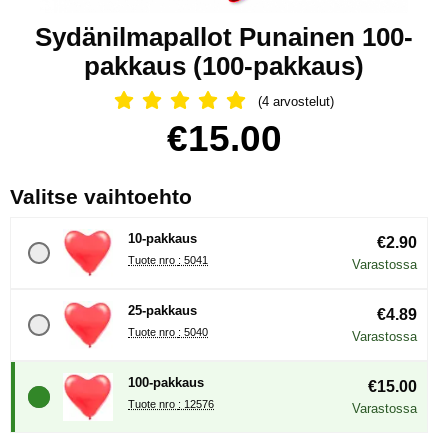
Sydänilmapallot Punainen 100-
pakkaus (100-pakkaus)
(4 arvostelut)
Arvostelu: 5 Tähdet, Ohita kaikki arv
Osta tämä tuote, Sydänilmapallot Punainen 100-pakkaus
hinta
€15.00
, (Uuden valintanapin val
Valitse vaihtoehto
10-pakkaus
€2.90
Tuote nro : 5041
Varastossa
25-pakkaus
€4.89
Tuote nro : 5040
Varastossa
100-pakkaus
€15.00
Tuote nro : 12576
Varastossa