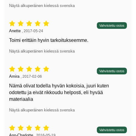
Näytä alkuperäinen kielessä svenska
Arvostelu: 5 tähdet / 5,
Vahvistettu ostos
Arvostelun kirjoittaja:
Anette
,
2017-05-24
Toimi erittäin hyvin tarkoitukseemme.
Näytä alkuperäinen kielessä svenska
Arvostelu: 5 tähdet / 5,
Vahvistettu ostos
Arvostelun kirjoittaja:
Amira
,
2017-02-06
Nämä olivat todella hyvän kokoisia, juuri kuten
odotettu ja eivät rikkoudu helposti, eli hyvää
materiaalia
Näytä alkuperäinen kielessä svenska
Arvostelu: 5 tähdet / 5,
Vahvistettu ostos
Arvostelun kirjoittaja:
Ann-Charlotte
,
2016-05-19