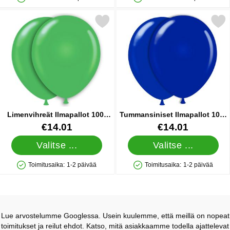
Saatavuus: Varastossa
Saatavuus: Varastossa
Merkitse limenvihreät Ilmapallot 100-pakkaus suosikiksi
Merkitse tummansiniset Ilmapall
Limenvihreät Ilmapallot 100-
Tummansiniset Ilmapallot 100-
pakkaus
pakkaus
Tuote.nro 10681
Tuote.nro 12566
€14.01
€14.01
Valitse ...
Valitse ...
Toimitusaika:
1-2 päivää
Toimitusaika:
1-2 päivää
Saatavuus: Varastossa
Saatavuus: Varastossa
Lue arvostelumme Googlessa. Usein kuulemme, että meillä on nopeat
toimitukset ja reilut ehdot. Katso, mitä asiakkaamme todella ajattelevat