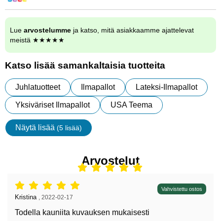
Lue
arvostelumme
ja katso, mitä asiakkaamme ajattelevat
meistä ★★★★★
Katso lisää samankaltaisia tuotteita
Juhlatuotteet
Ilmapallot
Lateksi-Ilmapallot
Yksiväriset Ilmapallot
USA Teema
Näytä lisää
(5 lisää)
ominaisuudet
Arvostelut
Arvostelu: 5 tähdet / 5,
Vahvistettu ostos
Arvostelun kirjoittaja:
Kristina
,
2022-02-17
Todella kauniita kuvauksen mukaisesti