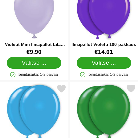
Violetit Mini Ilmapallot Lilac
Ilmapallot Violetti 100-pakkaus
100 kpl
Tuote.nro 38369
Tuote.nro 9658
€9.90
€14.01
Valitse ...
Valitse ...
Toimitusaika:
1-2 päivää
Toimitusaika:
1-2 päivää
Saatavuus: Varastossa
Saatavuus: Varastossa
erkitse vaaleansiniset Ilmapallot 100-pakkaus suosikiksi
Merkitse ilmapallot Vihreä 1