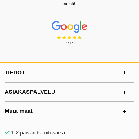
meistä.
Prisjakt Arvostelu: 4.7 Tähdet
4.7 / 5
Alatunnisteen sisältö Sekalaista tietoa ja l
TIEDOT
ASIAKASPALVELU
Muut maat
1-2 päivän toimitusaika