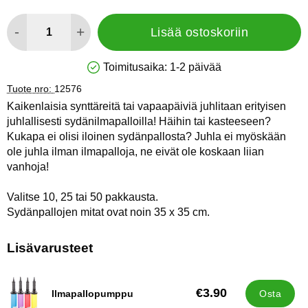
määrä
-
+
Lisää ostoskoriin
Toimitusaika:
1-2 päivää
Saatavuus: Varastossa
Tuote nro:
12576
Kaikenlaisia synttäreitä tai vapaapäiviä juhlitaan erityisen
juhlallisesti sydänilmapalloilla! Häihin tai kasteeseen?
Kukapa ei olisi iloinen sydänpallosta? Juhla ei myöskään
ole juhla ilman ilmapalloja, ne eivät ole koskaan liian
vanhoja!
Valitse 10, 25 tai 50 pakkausta.
Sydänpallojen mitat ovat noin 35 x 35 cm.
Lisävarusteet
€3.90
Ilmapallopumppu
Osta
Tuote.nro 9838