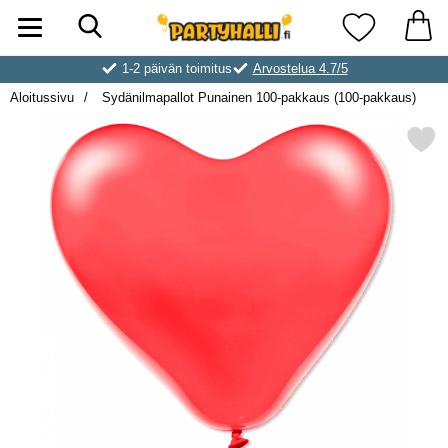
Hae
Ostoskori laajennettu Partyhallen AB
Suosikkini
1-2 päivän toimitus
Arvostelua 4.7/5
Aloitussivu
Sydänilmapallot Punainen 100-pakkaus (100-pakkaus)
Merkitse sydänilmapallot Punainen 100-p