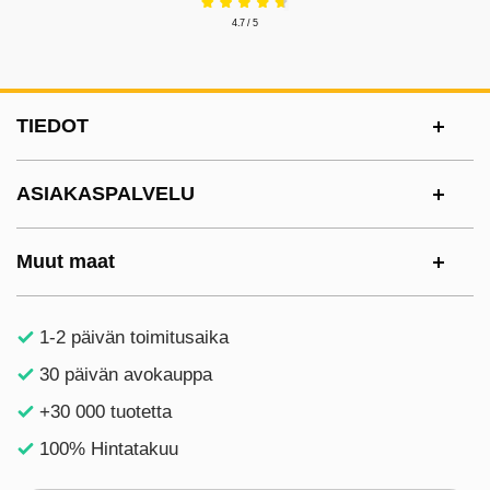
4.7 / 5
Alatunnisteen sisältö Sekalaista tietoa ja l
TIEDOT
ASIAKASPALVELU
Muut maat
1-2 päivän toimitusaika
30 päivän avokauppa
+30 000 tuotetta
100% Hintatakuu