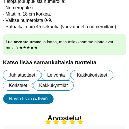
Tietoja joulupukista numerolla:
- Numeropukki.
- Mitat: n. 18 cm korkea.
- Valitse numeroista 0-9.
- Paloaika: noin 45 sekuntia (voi vaihdella numeroittain).
Lue
arvostelumme
ja katso, mitä asiakkaamme ajattelevat
meistä ★★★★★
Katso lisää samankaltaisia tuotteita
Juhlatuotteet
Leivonta
Kakkukoristeet
Koristeet
Kakkukynttilät
Näytä lisää
(4 lisää)
ominaisuudet
Arvostelut