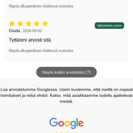
Näytä alkuperäinen kielessä svenska
Arvostelu: 5 tähdet / 5,
Vahvistettu ostos
Arvostelun kirjoittaja:
Gisela
,
2018-09-02
Tyttäreni arvosti sitä
Näytä alkuperäinen kielessä svenska
Näytä kaikki arvostelut (7)
Lue arvostelumme Googlessa. Usein kuulemme, että meillä on nopeat
toimitukset ja reilut ehdot. Katso, mitä asiakkaamme todella ajattelevat
meistä.
Prisjakt Arvostelu: 4.7 Tähdet