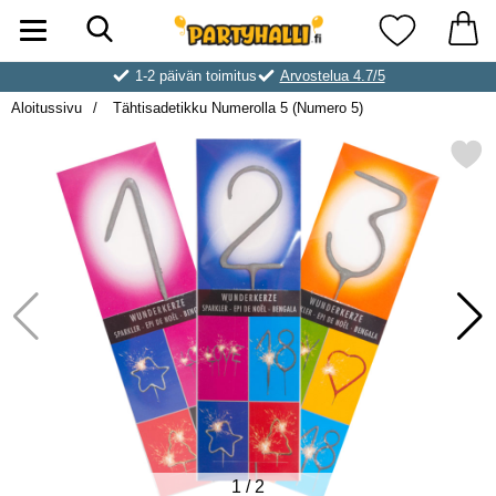
Hae
Ostoskori laajennettu Partyhallen AB
Suosikkini
1-2 päivän toimitus
Arvostelua 4.7/5
Aloitussivu
Tähtisadetikku Numerolla 5 (Numero 5)
Merkitse tähtisadetikku Numeroll
1
/
2