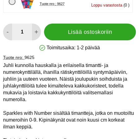
Tuote nro : 9627
Loppu varastosta
(0 )
määrä
-
+
Lisää ostoskoriin
Toimitusaika:
1-2 päivää
Saatavuus: Varastossa
Tuote nro:
9625
Juhli kunnolla hauskalla ja erilaisella timantti- ja
numerokynttilällä, ihanilla rätiskynttilöillä syntymäpäiviin,
juhliin ja uuteen vuoteen. Näistä joulupukin soihduista ja
juhlakynttilöitä tulee kimalteleva kakkukoristeet, todella
mukavia ja loistavia kakkukynttilöitä valitsemallasi
numerolla.
Sparkles with Number sisältää timantteja, jotka on muotoiltu
numeroihin 0-9. Kipinäkynät ovat noin kuusi cm korkeat
ilman keppiä.