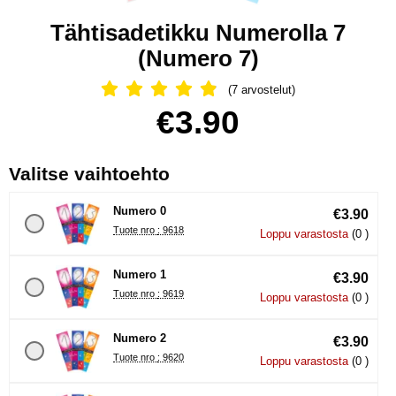
Tähtisadetikku Numerolla 7
(Numero 7)
(7 arvostelut)
Arvostelu: 4.86 Tähdet, Ohita kaikki 
Osta tämä tuote, Tähtisadetikku Numerolla 7
hinta
€3.90
, (Uuden valintanapin val
Valitse vaihtoehto
Numero 0
€3.90
Tuote nro : 9618
Loppu varastosta
(0 )
Numero 1
€3.90
Tuote nro : 9619
Loppu varastosta
(0 )
Numero 2
€3.90
Tuote nro : 9620
Loppu varastosta
(0 )