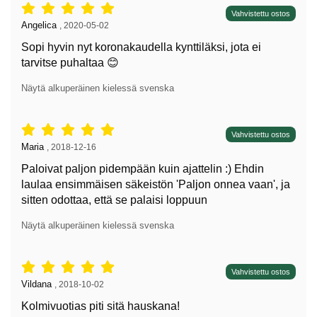
Arvostelu: 5 tähdet / 5,
Vahvistettu ostos
Arvostelun kirjoittaja:
Angelica
,
2020-05-02
Sopi hyvin nyt koronakaudella kynttiläksi, jota ei
tarvitse puhaltaa 😊
Näytä alkuperäinen kielessä svenska
Arvostelu: 5 tähdet / 5,
Vahvistettu ostos
Arvostelun kirjoittaja:
Maria
,
2018-12-16
Paloivat paljon pidempään kuin ajattelin :) Ehdin
laulaa ensimmäisen säkeistön 'Paljon onnea vaan', ja
sitten odottaa, että se palaisi loppuun
Näytä alkuperäinen kielessä svenska
Arvostelu: 5 tähdet / 5,
Vahvistettu ostos
Arvostelun kirjoittaja:
Vildana
,
2018-10-02
Kolmivuotias piti sitä hauskana!