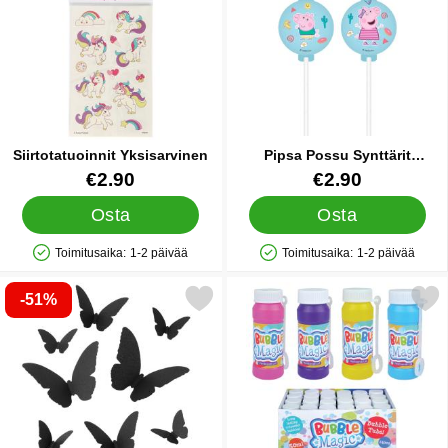
Siirtotatuoinnit Yksisarvinen
Pipsa Possu Synttärit
Mehupillit
Tuote.nro 26264
Tuote.nro 34891
€2.90
€2.90
Osta
Osta
Toimitusaika:
1-2 päivää
Toimitusaika:
1-2 päivää
Saatavuus: Varastossa
Saatavuus: Varastossa
-51%
Merkitse paperikoristeet Perhoset suosikiksi
Merkitse saippuakuplat 