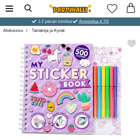
Hae
Ostoskori laajennettu Partyhallen AB
Suosikkini
1-2 päivän toimitus
Arvostelua 4.7/5
Aloitussivu
Tarrakirja ja Kynät
Merkitse tarrakirja ja 