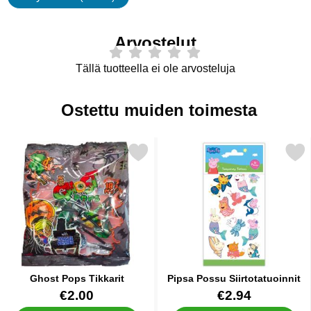
ominaisuudet
Arvostelut
Tällä tuotteella ei ole arvosteluja
Ostettu muiden toimesta
Merkitse ghost Pops Tikkarit suosikiksi
Merkitse pipsa Possu Siirto
Ghost Pops Tikkarit
Pipsa Possu Siirtotatuoinnit
Tuote.nro 16239
Tuote.nro 83792
€2.00
€2.94