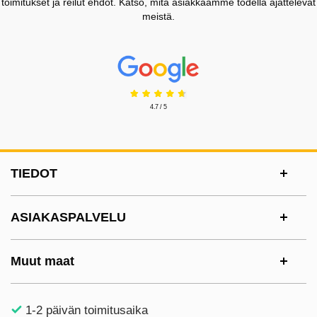
toimitukset ja reilut ehdot. Katso, mitä asiakkaamme todella ajattelevat
meistä.
Prisjakt Arvostelu: 4.7 Tähdet
4.7 / 5
Alatunnisteen sisältö Sekalaista tietoa ja l
TIEDOT
ASIAKASPALVELU
Muut maat
1-2 päivän toimitusaika