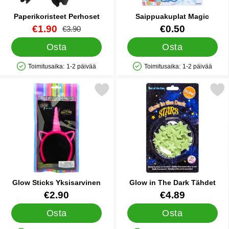
Paperikoristeet Perhoset
Saippuakuplat Magic
Tuote.nro 86807
uusi hinta
Tuote.nro 12437
€1.90
€0.50
vanha hinta
€3.90
Osta
Osta
Toimitusaika:
1-2 päivää
Toimitusaika:
1-2 päivää
Saatavuus: Varastossa
Saatavuus: Varastossa
Merkitse glow Sticks Yksisarvinen suosikiksi
Merkitse glow in The Dark
Glow Sticks Yksisarvinen
Glow in The Dark Tähdet
Tuote.nro 25524
Tuote.nro 23707
€2.90
€4.89
Osta
Osta