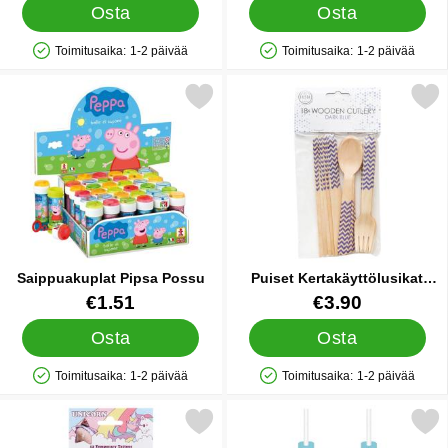
Osta
Osta
Toimitusaika:
1-2 päivää
Toimitusaika:
1-2 päivää
Saatavuus: Varastossa
Saatavuus: Varastossa
Merkitse saippuakuplat Pipsa Possu suosikiksi
Merkitse puiset Kertakäyttölusikat Z
Saippuakuplat Pipsa Possu
Puiset Kertakäyttölusikat
Zigzag Tummansininen
Tuote.nro 29590
Tuote.nro 40991
€1.51
€3.90
Osta
Osta
Toimitusaika:
1-2 päivää
Toimitusaika:
1-2 päivää
Saatavuus: Varastossa
Saatavuus: Varastossa
Merkitse siirtotatuoinnit Yksisarvinen suosikiksi
Merkitse pipsa Possu Synttäri