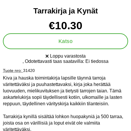
Tarrakirja ja Kynät
Osta tämä tuote, Tarrakirja ja Kynät
hinta
€10.30
Katso
Loppu varastosta
Saatavuus:
, Odotettavasti taas saatavilla:
Ei tiedossa
Tuote nro:
31420
Kiva ja hauska toimintakirja lapsille täynnä tarroja
väritettäväksi ja puuhastettavaksi, kirja joka herättää
luovuuden, mielikuvituksen ja tietysti tarrojen taian. Tämä
askartelukirja sopii täydellisesti kotiin, ulkomaille ja lasten
reppuun, täydellinen värityskirja kaikkiin tilanteisiin.
Tarrakirja kynillä sisältää lohkon huopakyniä ja 500 tarraa,
joista osa on värillisiä ja loput eivät ole valmiita
väritettäväksi.