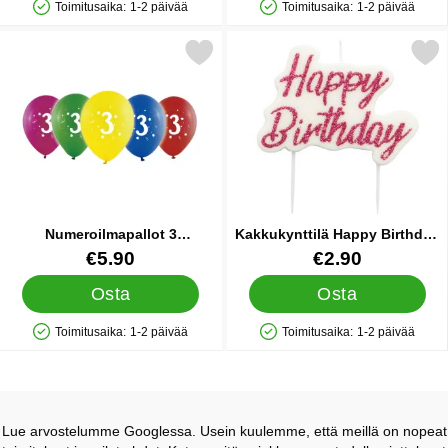
Toimitusaika:
1-2 päivää
Toimitusaika:
1-2 päivää
Saatavuus: Varastossa
Saatavuus: Varastossa
Merkitse numeroilmapallot 3 Värivalikoima suosikiksi
Merkitse kakkukynttilä Happy Birthd
Numeroilmapallot 3
Kakkukynttilä Happy Birthday
Värivalikoima
Vaaleanpunainen
Tuote.nro 35418
Tuote.nro 41389
€5.90
€2.90
Osta
Osta
Toimitusaika:
1-2 päivää
Toimitusaika:
1-2 päivää
Saatavuus: Varastossa
Saatavuus: Varastossa
Lue arvostelumme Googlessa. Usein kuulemme, että meillä on nopeat