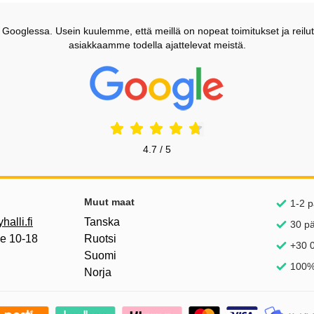
ooglessa. Usein kuulemme, että meillä on nopeat toimitukset ja reilut
asiakkaamme todella ajattelevat meistä.
Prisjakt Arvostelu: 4.7 Tähdet
4.7 / 5
inkkejä
Muut maat
1-2 p
alli.fi
Tanska
30 p
pe 10-18
Ruotsi
+30 0
Suomi
100%
Norja