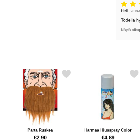
Arvostelu: 
Arvostelun k
Heli
,
2019-
Todella h
Näytä alku
Merkitse parta Ruskea suosikiksi
Merkitse harmaa Hiusspra
Parta Ruskea
Harmaa Hiusspray Color
Tuote.nro 14239
Tuote.nro 1397
€2.90
€4.89