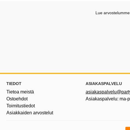
Lue arvostelumme G
Alatunnisteen sisältö Sekalaista tietoa ja l
TIEDOT
ASIAKASPALVELU
Tietoa meistä
asiakaspalvelu@partyh
Ostoehdot
Asiakaspalvelu: ma-
Toimitustiedot
Asiakkaiden arvostelut