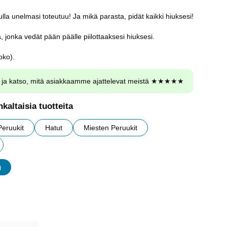
lla unelmasi toteutuu! Ja mikä parasta, pidät kaikki hiuksesi!
a, jonka vedät pään päälle piilottaaksesi hiuksesi.
oko).
ja katso, mitä asiakkaamme ajattelevat meistä ★★★★★
kaltaisia tuotteita
Peruukit
Hatut
Miesten Peruukit
)
udet