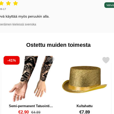
5 tähdet / 5,
Vahvis
irjoittaja:
09-17
yvä käyttää myös peruukin alla.
peräinen kielessä svenska
Ostettu muiden toimesta
-41%
y Color suosikiksi
Merkitse semi-permanent Tatuointi Merirosvo suosikiksi
Merkitse kultahattu 
Semi-permanent Tatuointi
Kultahattu
Merirosvo
Tuote.nro 85679
Tuote.nro 9739
uusi hinta
€2.90
€7.89
vanha hinta
€4.89