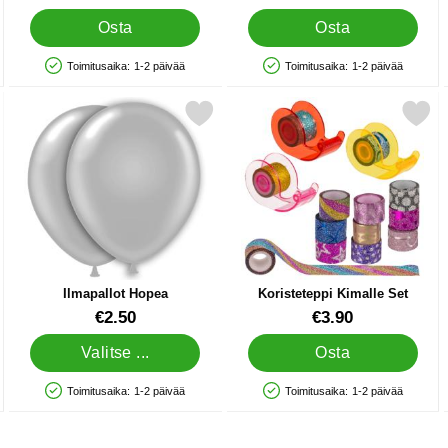
Osta
Osta
Toimitusaika:
1-2 päivää
Toimitusaika:
1-2 päivää
Saatavuus: Varastossa
Saatavuus: Varastossa
aaleansininen suosikiksi
Merkitse ilmapallot Hopea suosikiksi
Merkitse koristeteppi Kimal
Ilmapallot Hopea
Koristeteppi Kimalle Set
Tuote.nro 5021
Tuote.nro 30196
€2.50
€3.90
Valitse ...
Osta
Toimitusaika:
1-2 päivää
Toimitusaika:
1-2 päivää
Saatavuus: Varastossa
Saatavuus: Varastossa