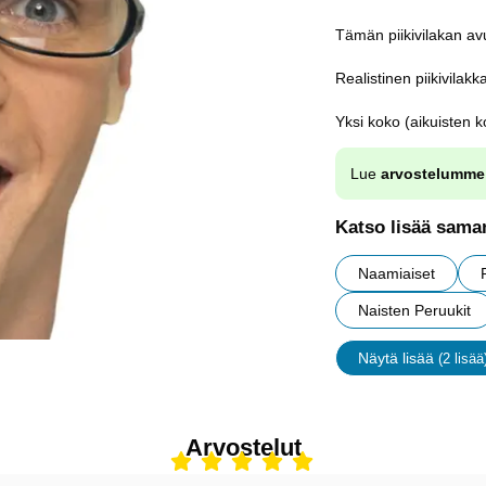
Tämän piikivilakan avu
Realistinen piikivilakk
Yksi koko (aikuisten k
Lue
arvostelumme
Katso lisää saman
Naamiaiset
Naisten Peruukit
Näytä lisää
(2 lisää
ominaisu
Arvostelut