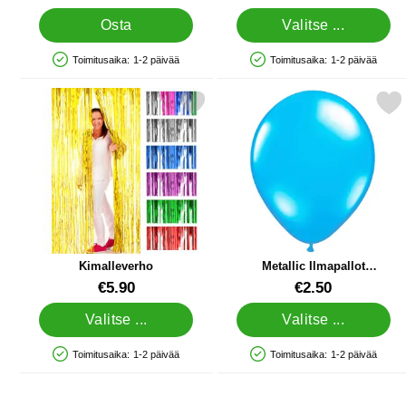
Osta
Valitse ...
Toimitusaika:
1-2 päivää
Toimitusaika:
1-2 päivää
Saatavuus: Varastossa
Saatavuus: Varastossa
Merkitse kimalleverho suosikiksi
Merkitse metallic Ilmapallot V
Kimalleverho
Metallic Ilmapallot
Vaaleansininen
Tuote.nro 10565
Tuote.nro 10480
€5.90
€2.50
Valitse ...
Valitse ...
Toimitusaika:
1-2 päivää
Toimitusaika:
1-2 päivää
Saatavuus: Varastossa
Saatavuus: Varastossa