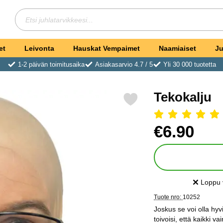
Hae
Etsi juhlatarvikkeesi
et
Leivonta
Hauskat Vempaimet
Naamiaiset
Ju
1-2 päivän toimitusaika
Asiakasarvio 4.7 / 5
Yli 30 000 tuotetta
Tekokalju
Merkitse tekokalju suosikiksi
Arvostelu: 5 Tähdet, Ohit
Osta tämä tuote, Teko
hinta
€6.90
Loppu 
Saatavuu
Tuote nro:
10252
Joskus se voi olla hyvi
toivoisi, että kaikki va