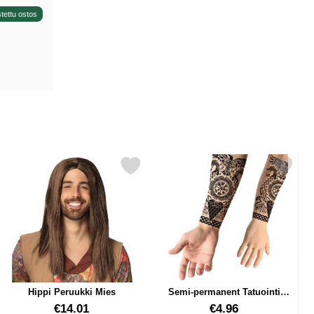
tettu ostos
suosikiksi
Merkitse hippi Peruukki Mies suosikiksi
Merkitse semi-permanent Tatuointi 
Hippi Peruukki Mies
Semi-permanent Tatuointi
Viikinki
Tuote.nro 38312
Tuote.nro 85680
€14.01
€4.96