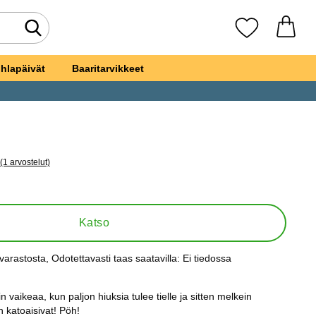
Tee haku
Suosikkini
hlapäivät
Baaritarvikkeet
(1 arvostelut)
a kaikki arvostelut
kalju
Katso
varastosta
, Odotettavasti taas saatavilla:
Ei tiedossa
s:
n vaikeaa, kun paljon hiuksia tulee tielle ja sitten melkein
in katoaisivat! Pöh!