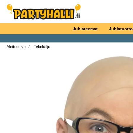
Ostoskori laajennettu Partyhallen AB
Juhlateemat
Juhlatuotte
Aloitussivu
Tekokalju