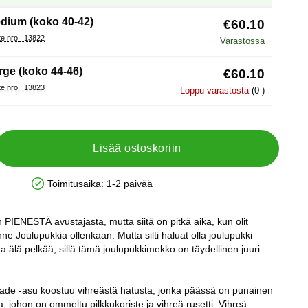
dium (koko 40-42)
€60.10
Tuote nro : 13822
Varastossa
rge (koko 44-46)
€60.10
Tuote nro : 13823
Loppu varastosta
(0 )
Lisää ostoskoriin
Toimitusaika:
1-2 päivää
Saatavuus: Varastossa
 PIENESTÄ avustajasta, mutta siitä on pitkä aika, kun olit
nne Joulupukkia ollenkaan. Mutta silti haluat olla joulupukki
 älä pelkää, sillä tämä joulupukkimekko on täydellinen juuri
de -asu koostuu vihreästä hatusta, jonka päässä on punainen
, johon on ommeltu pilkkukoriste ja vihreä rusetti. Vihreä