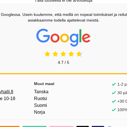
Tällä tuotteella ei ole arvosteluja
ooglessa. Usein kuulemme, että meillä on nopeat toimitukset ja reilut
asiakkaamme todella ajattelevat meistä.
Prisjakt Arvostelu: 4.7 Tähdet
4.7 / 5
inkkejä
Muut maat
1-2 p
alli.fi
Tanska
30 p
pe 10-18
Ruotsi
+30 0
Suomi
100%
Norja