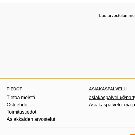
Lue arvostelumme G
Alatunnisteen sisältö Sekalaista tietoa ja l
TIEDOT
ASIAKASPALVELU
Tietoa meistä
asiakaspalvelu@partyh
Ostoehdot
Asiakaspalvelu: ma-
Toimitustiedot
Asiakkaiden arvostelut