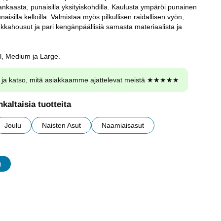
aasta, punaisilla yksityiskohdilla. Kaulusta ympäröi punainen
unaisilla kelloilla. Valmistaa myös pilkullisen raidallisen vyön,
t sukkahousut ja pari kengänpäällisiä samasta materiaalista ja
l, Medium ja Large.
ja katso, mitä asiakkaamme ajattelevat meistä ★★★★★
kaltaisia tuotteita
Joulu
Naisten Asut
Naamiaisasut
)
udet