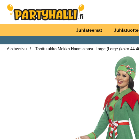
Ostoskori laajennettu Partyhallen AB
Juhlateemat
Juhlatuotte
Aloitussivu
Tonttu-ukko Mekko Naamiaisasu Large (Large (koko 44-46