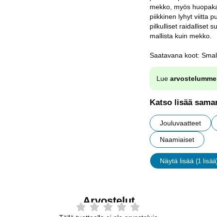
mekko, myös huopakank
piikkinen lyhyt viitta p
pilkulliset raidallise
mallista kuin mekko.
Saatavana koot: Smal
Lue
arvostelumme
Katso lisää saman
Jouluvaatteet
Naamiaiset
Näytä lisää
(1 lisää
ominaisu
Arvostelut