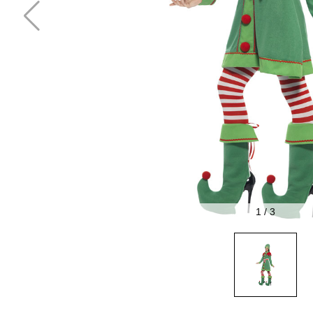
1
/
3