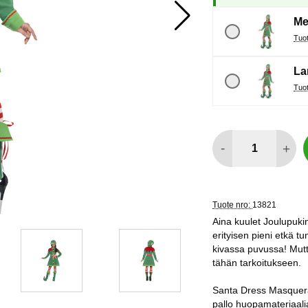
Me
La
määrä
-
+
Tuote nro:
13821
Aina kuulet Joulupukin
erityisen pieni etkä tu
kivassa puvussa! Mutta
tähän tarkoitukseen.
Santa Dress Masquera
pallo huopamateriaalia