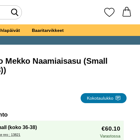
Tee haku
Suosikkini
hlapäivät
Baaritarvikkeet
o Mekko Naamiaisasu (Small
suosikiksi
))
ttu-ukko Mekko Naamiaisasu
Kokotaulukko
, (Uuden valintanapin valitseminen lataa sivun
hto
all (koko 36-38)
€60.10
Tuote nro : 13821
Varastossa