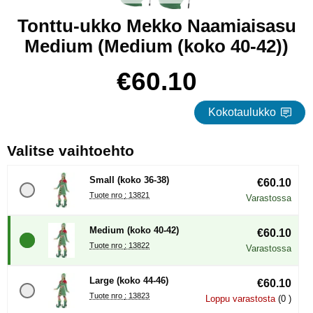
Tonttu-ukko Mekko Naamiaisasu
Medium (Medium (koko 40-42))
Osta tämä tuote, Tonttu-ukko Mekko Naamiaisasu Medium
hinta
€60.10
Kokotaulukko
, (Uuden valintanapin val
Valitse vaihtoehto
Small (koko 36-38)
€60.10
Tuote nro : 13821
Varastossa
Medium (koko 40-42)
€60.10
Tuote nro : 13822
Varastossa
Large (koko 44-46)
€60.10
Tuote nro : 13823
Loppu varastosta
(0 )