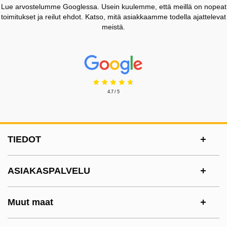
Lue arvostelumme Googlessa. Usein kuulemme, että meillä on nopeat
toimitukset ja reilut ehdot. Katso, mitä asiakkaamme todella ajattelevat
meistä.
Prisjakt Arvostelu: 4.7 Tähdet
4.7 / 5
Alatunnisteen sisältö Sekalaista tietoa ja l
TIEDOT
ASIAKASPALVELU
Muut maat