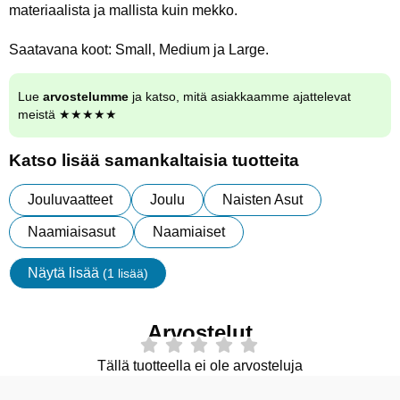
materiaalista ja mallista kuin mekko.
Saatavana koot: Small, Medium ja Large.
Lue
arvostelumme
ja katso, mitä asiakkaamme ajattelevat
meistä ★★★★★
Katso lisää samankaltaisia tuotteita
Jouluvaatteet
Joulu
Naisten Asut
Naamiaisasut
Naamiaiset
Näytä lisää
(1 lisää)
ominaisuudet
Arvostelut
Tällä tuotteella ei ole arvosteluja