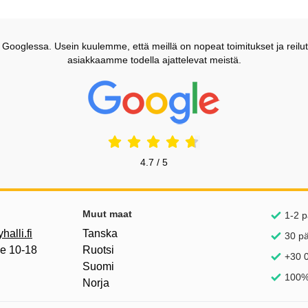
ooglessa. Usein kuulemme, että meillä on nopeat toimitukset ja reilut
asiakkaamme todella ajattelevat meistä.
Prisjakt Arvostelu: 4.7 Tähdet
4.7 / 5
inkkejä
Muut maat
1-2 p
alli.fi
Tanska
30 p
pe 10-18
Ruotsi
+30 0
Suomi
100%
Norja