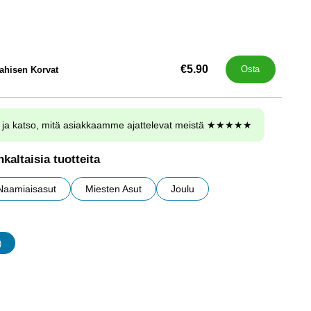
€5.90
ahisen Korvat
Osta
ja katso, mitä asiakkaamme ajattelevat meistä ★★★★★
kaltaisia tuotteita
Naamiaisasut
Miesten Asut
Joulu
)
udet