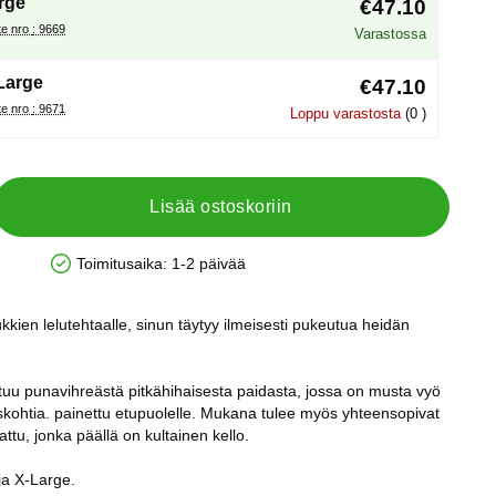
rge
€47.10
Tuote nro : 9669
Varastossa
Large
€47.10
Tuote nro : 9671
Loppu varastosta
(0 )
Lisää ostoskoriin
Toimitusaika:
1-2 päivää
Saatavuus: Varastossa
ukkien lelutehtaalle, sinun täytyy ilmeisesti pukeutua heidän
uu punavihreästä pitkähihaisesta paidasta, jossa on musta vyö
yiskohtia. painettu etupuolelle. Mukana tulee myös yhteensopivat
attu, jonka päällä on kultainen kello.
ja X-Large.