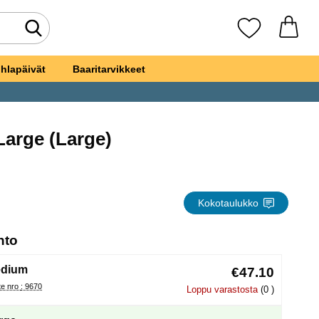
Tee haku
Suosikkini
hlapäivät
Baaritarvikkeet
Large (Large)
tuasu Large
Kokotaulukko
, (Uuden valintanapin valitseminen lataa sivun
hto
dium
€47.10
Tuote nro : 9670
Loppu varastosta
(0 )