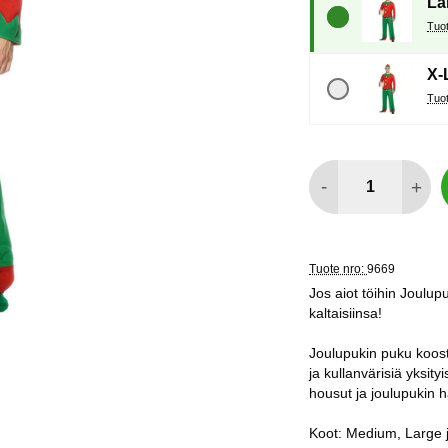
La
X-
määrä
-
+
Tuote nro:
9669
Jos aiot töihin Joulup
kaltaisiinsa!
Joulupukin puku koost
ja kullanvärisiä yksit
housut ja joulupukin h
Koot: Medium, Large 