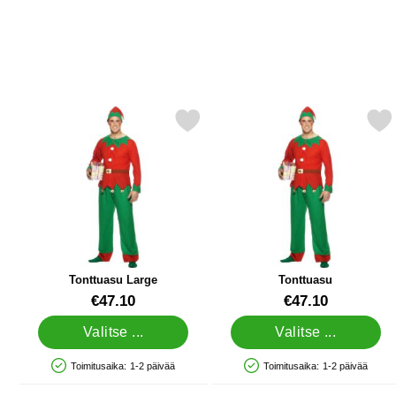
Merkitse tonttuasu Large suosikiksi
Merkitse tonttuasu
Tonttuasu Large
Tonttuasu
Tuote.nro 9669
Tuote.nro 9670
€47.10
€47.10
Valitse ...
Valitse ...
Toimitusaika:
1-2 päivää
Toimitusaika:
1-2 päivää
Saatavuus: Varastossa
Saatavuus: Varastossa