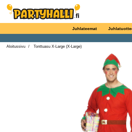
Ostoskori laajennettu Partyhallen AB
Juhlateemat
Juhlatuotte
Aloitussivu
Tonttuasu X-Large (X-Large)