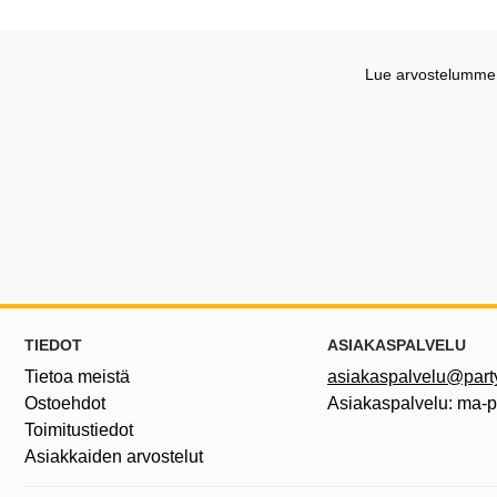
Lue arvostelumme G
Alatunnisteen sisältö Sekalaista tietoa ja l
TIEDOT
ASIAKASPALVELU
Tietoa meistä
asiakaspalvelu@partyh
Ostoehdot
Asiakaspalvelu: ma-
Toimitustiedot
Asiakkaiden arvostelut