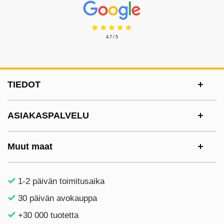
Prisjakt Arvostelu: 4.7 Tähdet
4.7 / 5
Alatunnisteen sisältö Sekalaista tietoa ja l
TIEDOT
ASIAKASPALVELU
Muut maat
1-2 päivän toimitusaika
30 päivän avokauppa
+30 000 tuotetta