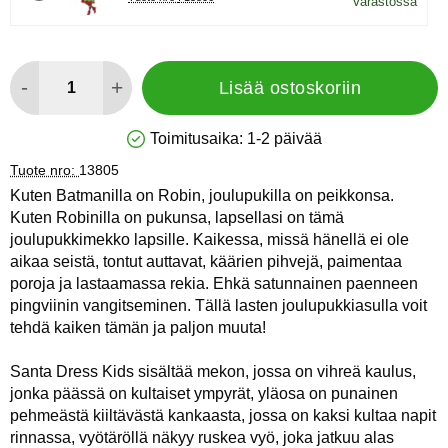
Varastossa
määrä
-
+
Lisää ostoskoriin
Toimitusaika:
1-2 päivää
Saatavuus: Varastossa
Tuote nro:
13805
Kuten Batmanilla on Robin, joulupukilla on peikkonsa.
Kuten Robinilla on pukunsa, lapsellasi on tämä
joulupukkimekko lapsille. Kaikessa, missä hänellä ei ole
aikaa seistä, tontut auttavat, käärien pihvejä, paimentaa
poroja ja lastaamassa rekia. Ehkä satunnainen paenneen
pingviinin vangitseminen. Tällä lasten joulupukkiasulla voit
tehdä kaiken tämän ja paljon muuta!
Santa Dress Kids sisältää mekon, jossa on vihreä kaulus,
jonka päässä on kultaiset ympyrät, yläosa on punainen
pehmeästä kiiltävästä kankaasta, jossa on kaksi kultaa napit
rinnassa, vyötäröllä näkyy ruskea vyö, joka jatkuu alas