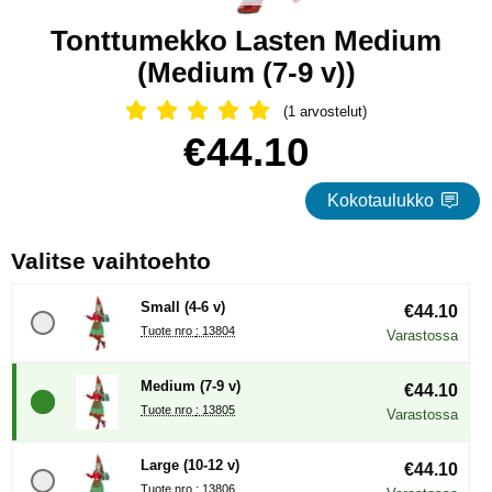
Tonttumekko Lasten Medium
(Medium (7-9 v))
(1 arvostelut)
Arvostelu: 5 Tähdet, Ohita kaikki arv
Osta tämä tuote, Tonttumekko Lasten Medium
hinta
€44.10
Kokotaulukko
, (Uuden valintanapin val
Valitse vaihtoehto
Small (4-6 v)
€44.10
Tuote nro : 13804
Varastossa
Medium (7-9 v)
€44.10
Tuote nro : 13805
Varastossa
Large (10-12 v)
€44.10
Tuote nro : 13806