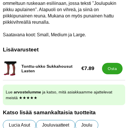
ommeltuun ruskeaan esiliinaan, jossa teksti "Joulupukin
pikku apulainen". Alapuoli on vihreä, ja siinä on
piikkipunainen reuna. Mukana on myös punainen hattu
piikkivihreällä reunalla.
Saatavana koot: Small, Medium ja Large.
Lisävarusteet
Tonttu-ukko Sukkahousut
€7.89
Osta
Tuote.nro 13824
Lasten
Lue
arvostelumme
ja katso, mitä asiakkaamme ajattelevat
meistä ★★★★★
Katso lisää samankaltaisia tuotteita
Lucia Asut
Jouluvaatteet
Joulu