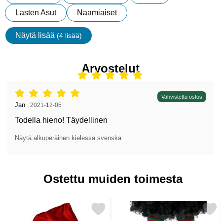
Lasten Asut
Naamiaiset
Näytä lisää
(4 lisää)
ominaisuudet
Arvostelut
Arvostelu: 5 tähdet / 5,
Vahvistettu ostos
Arvostelun kirjoittaja:
Jan
,
2021-12-05
Todella hieno! Täydellinen
Näytä alkuperäinen kielessä svenska
Ostettu muiden toimesta
Merkitse joulupukin Lakki Merry Christmas suosikiksi
Merkitse tonttu-ukko Sukkaho