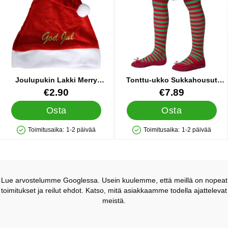
Joulupukin Lakki Merry
Tonttu-ukko Sukkahousut
Christmas
Lasten
Tuote.nro 16328
Tuote.nro 13824
€2.90
€7.89
Osta
Osta
Toimitusaika:
1-2 päivää
Toimitusaika:
1-2 päivää
Saatavuus: Varastossa
Saatavuus: Varastossa
Lue arvostelumme Googlessa. Usein kuulemme, että meillä on nopeat
toimitukset ja reilut ehdot. Katso, mitä asiakkaamme todella ajattelevat
meistä.