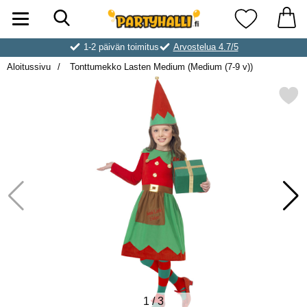
Hae
Ostoskori laajennettu Partyhallen AB
Suosikkini
1-2 päivän toimitus
Arvostelua 4.7/5
Aloitussivu
Tonttumekko Lasten Medium (Medium (7-9 v))
Merkitse tonttumekko Lasten Medium 
1
/
3