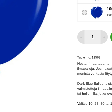
10
määrä
-
+
Tuote nro:
12563
Nosta rimaa tapahtuma
ilmapalloja. Jos halu
monista verkosta löytyv
Dark Blue Balloons si
valmistettuja ilmapallo
tai heliumilla, jotka ov
Valitse 10, 25, 50 tai