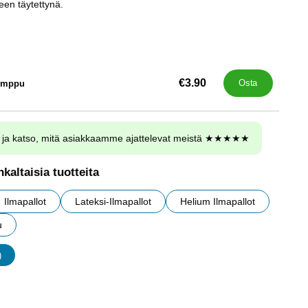
een täytettynä.
€3.90
umppu
Osta
ja katso, mitä asiakkaamme ajattelevat meistä ★★★★★
kaltaisia tuotteita
Ilmapallot
Lateksi-Ilmapallot
Helium Ilmapallot
u
)
udet