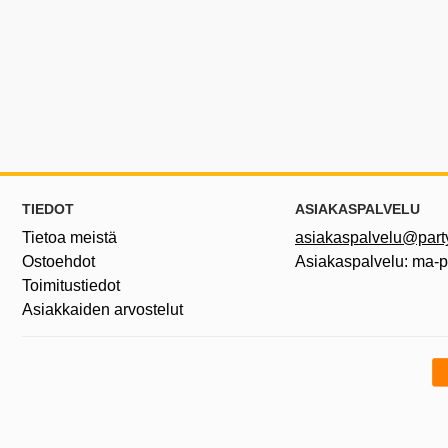
Alatunnisteen sisältö Sekalaista tietoa ja l
TIEDOT
ASIAKASPALVELU
Tietoa meistä
asiakaspalvelu@partyh
Ostoehdot
Asiakaspalvelu: ma-
Toimitustiedot
Asiakkaiden arvostelut