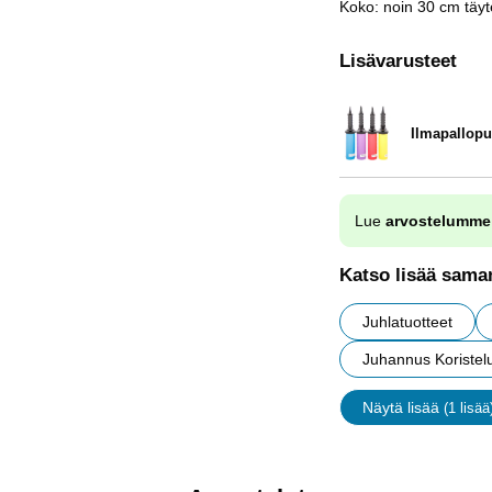
Koko: noin 30 cm täyt
Lisävarusteet
Ilmapallop
Tuote.nro 9838
Lue
arvostelumme
Katso lisää saman
Juhlatuotteet
Juhannus Koristel
Näytä lisää
(1 lisää
ominaisu