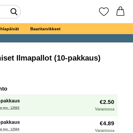
Tee haku
Suosikkini
hlapäivät
Baaritarvikkeet
set Ilmapallot (10-pakkaus)
ansiniset Ilmapallot
, (Uuden valintanapin valitseminen lataa sivun
hto
-pakkaus
€2.50
Tuote nro : 12563
Varastossa
-pakkaus
€4.89
Tuote nro : 12564
Varastossa