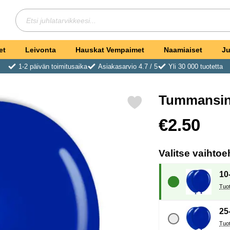
Hae
Etsi juhlatarvikkeesi
et
Leivonta
Hauskat Vempaimet
Naamiaiset
Ju
1-2 päivän toimitusaika
Asiakasarvio 4.7 / 5
Yli 30 000 tuotetta
Tummansini
Merkitse tummansiniset Ilmapallot (10-pakkaus) suosikiksi
Osta tämä tuote, Tumm
hinta
€2.50
Valitse vaihtoe
10
25