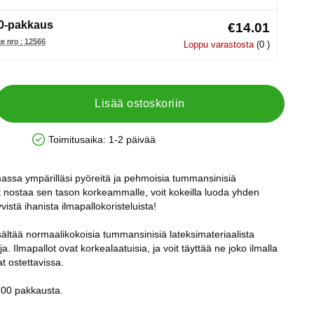
0-pakkaus
€14.01
Tuote nro : 12566
Loppu varastosta
(0 )
Lisää ostoskoriin
Toimitusaika:
1-2 päivää
Saatavuus: Varastossa
ssa ympärilläsi pyöreitä ja pehmoisia tummansinisiä
at nostaa sen tason korkeammalle, voit kokeilla luoda yhden
istä ihanista ilmapallokoristeluista!
sältää normaalikokoisia tummansinisiä lateksimateriaalista
ja. Ilmapallot ovat korkealaatuisia, ja voit täyttää ne joko ilmalla
at ostettavissa.
 100 pakkausta.