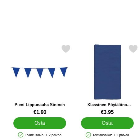
Merkitse pieni Lippunauha Sininen suosikiksi
Merkitse klassinen Pöytäliina 
Pieni Lippunauha Sininen
Klassinen Pöytäliina
Tummansininen
Tuote.nro 34823
Tuote.nro 83271
€1.90
€3.95
Osta
Osta
Toimitusaika:
1-2 päivää
Toimitusaika:
1-2 päivää
Saatavuus: Varastossa
Saatavuus: Varastossa