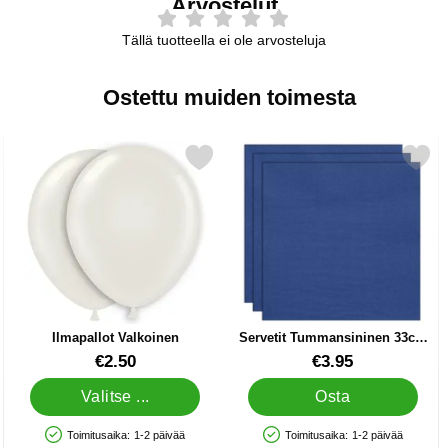
Arvostelut
Tällä tuotteella ei ole arvosteluja
Ostettu muiden toimesta
Tummansininen suosikiksi
Merkitse ilmapallot Valkoinen suosikiksi
Merkitse servetit Tummansininen 
Ilmapallot Valkoinen
Servetit Tummansininen 33cm
20 kpl
Tuote.nro 5006
Tuote.nro 83189
€2.50
€3.95
Valitse ...
Osta
Toimitusaika:
1-2 päivää
Toimitusaika:
1-2 päivää
Saatavuus: Varastossa
Saatavuus: Varastossa