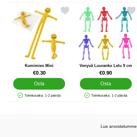
Merkitse kumimies Mini suosikiksi
Merkitse venyvä Luuranko 
Kumimies Mini
Venyvä Luuranko Lelu 9 cm
Tuote.nro 12483
Tuote.nro 91527
€0.30
€0.90
Osta
Osta
Toimitusaika:
1-2 päivää
Toimitusaika:
1-2 päivää
Saatavuus: Varastossa
Saatavuus: Varastossa
Lue arvostelumme G