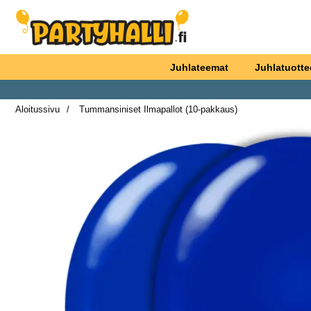
Ostoskori laajennettu Partyhallen AB
Juhlateemat
Juhlatuotte
Aloitussivu
Tummansiniset Ilmapallot (10-pakkaus)