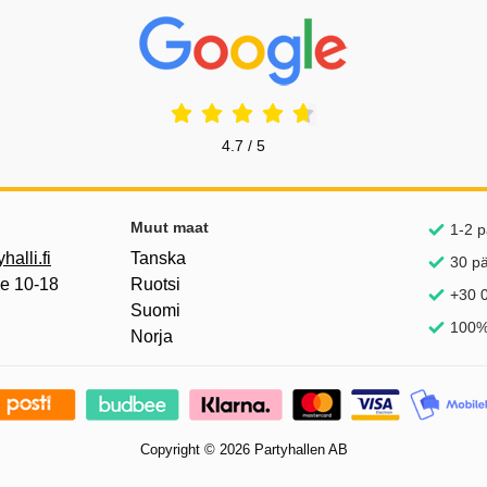
Prisjakt Arvostelu: 4.7 Tähdet
4.7 / 5
inkkejä
Muut maat
1-2 p
alli.fi
Tanska
30 p
pe 10-18
Ruotsi
+30 0
Suomi
100%
Norja
Copyright © 2026 Partyhallen AB