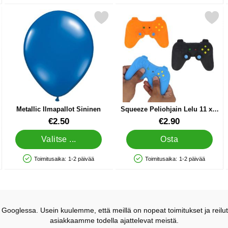
Lelu 9 cm suosikiksi
Merkitse metallic Ilmapallot Sininen suosikiksi
Merkitse squeeze Peliohjain Lel
Metallic Ilmapallot Sininen
Squeeze Peliohjain Lelu 11 x 8
cm
Tuote.nro 10496
Tuote.nro 91533
€2.50
€2.90
Valitse ...
Osta
Toimitusaika:
1-2 päivää
Toimitusaika:
1-2 päivää
Saatavuus: Varastossa
Saatavuus: Varastossa
ooglessa. Usein kuulemme, että meillä on nopeat toimitukset ja reilut
asiakkaamme todella ajattelevat meistä.