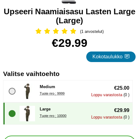
Upseeri Naamiaisasu Lasten Large
(Large)
(1 arvostelut)
Arvostelu: 5 Tähdet, Ohita kaikki arv
Osta tämä tuote, Upseeri Naamiaisasu Lasten Large
hinta
€29.99
Kokotaulukko
, (Uuden valintanapin val
Valitse vaihtoehto
Medium
€25.00
Tuote nro : 9999
Loppu varastosta
(0 )
Large
€29.99
Tuote nro : 10000
Loppu varastosta
(0 )