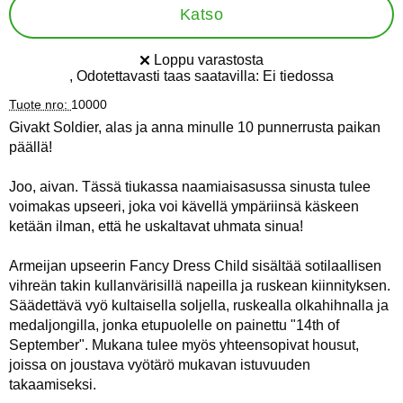
Katso
Loppu varastosta
Saatavuus:
, Odotettavasti taas saatavilla:
Ei tiedossa
Tuote nro:
10000
Givakt Soldier, alas ja anna minulle 10 punnerrusta paikan
päällä!
Joo, aivan. Tässä tiukassa naamiaisasussa sinusta tulee
voimakas upseeri, joka voi kävellä ympäriinsä käskeen
ketään ilman, että he uskaltavat uhmata sinua!
Armeijan upseerin Fancy Dress Child sisältää sotilaallisen
vihreän takin kullanvärisillä napeilla ja ruskean kiinnityksen.
Säädettävä vyö kultaisella soljella, ruskealla olkahihnalla ja
medaljongilla, jonka etupuolelle on painettu "14th of
September". Mukana tulee myös yhteensopivat housut,
joissa on joustava vyötärö mukavan istuvuuden
takaamiseksi.