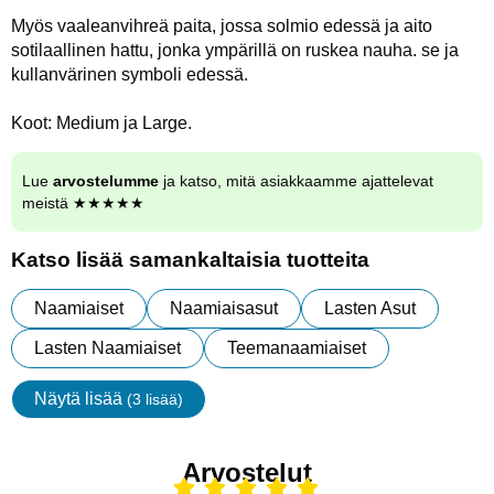
Myös vaaleanvihreä paita, jossa solmio edessä ja aito
sotilaallinen hattu, jonka ympärillä on ruskea nauha. se ja
kullanvärinen symboli edessä.
Koot: Medium ja Large.
Lue
arvostelumme
ja katso, mitä asiakkaamme ajattelevat
meistä ★★★★★
Katso lisää samankaltaisia tuotteita
Naamiaiset
Naamiaisasut
Lasten Asut
Lasten Naamiaiset
Teemanaamiaiset
Näytä lisää
(3 lisää)
ominaisuudet
Arvostelut