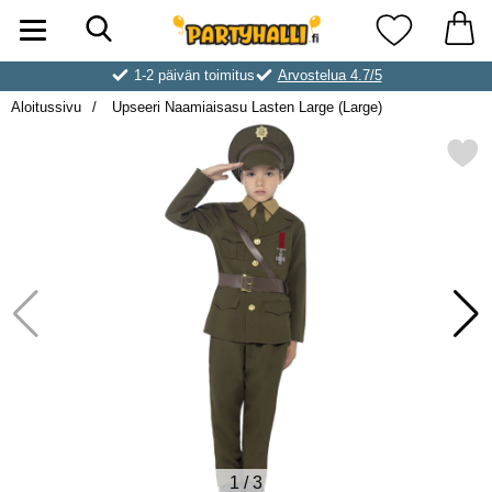
Hae
Ostoskori laajennettu Partyhallen AB
Suosikkini
1-2 päivän toimitus
Arvostelua 4.7/5
Aloitussivu
Upseeri Naamiaisasu Lasten Large (Large)
Merkitse upseeri Naamiaisasu Laste
1
/
3