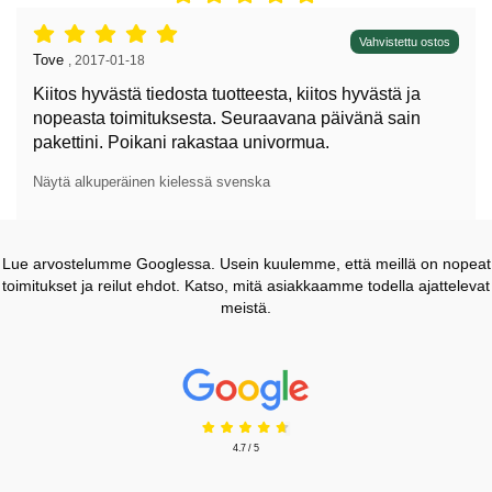
Arvostelu: 5 tähdet / 5,
Vahvistettu ostos
Arvostelun kirjoittaja:
Tove
,
2017-01-18
Kiitos hyvästä tiedosta tuotteesta, kiitos hyvästä ja
nopeasta toimituksesta. Seuraavana päivänä sain
pakettini. Poikani rakastaa univormua.
Näytä alkuperäinen kielessä svenska
Lue arvostelumme Googlessa. Usein kuulemme, että meillä on nopeat
toimitukset ja reilut ehdot. Katso, mitä asiakkaamme todella ajattelevat
meistä.
Prisjakt Arvostelu: 4.7 Tähdet
4.7 / 5