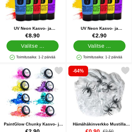
UV Neon Kasvo- ja
UV Neon Kasvo- ja
Vartalomaali Vihreä 50 ml
Vartalomaali Vaaleanpunainen
Tuote.nro 8216
Tuote.nro 8210
€8.90
€2.90
10 ml
Valitse ...
Valitse ...
Toimitusaika:
1-2 päivää
Toimitusaika:
1-2 päivää
Saatavuus: Varastossa
Saatavuus: Varastossa
-64%
ntGlow Chunky Kasvo- ja Vartalokimalle Fantasy Mermazy suosi
Merkitse hämähäkinverkko Mustilla
PaintGlow Chunky Kasvo- ja
Hämähäkinverkko Mustilla
Vartalokimalle Fantasy
Hämähäkeillä 40g
Tuote.nro 24617
Tuote.nro 38697
uusi hinta
€2.90
€0.90
vanha hinta
€2.50