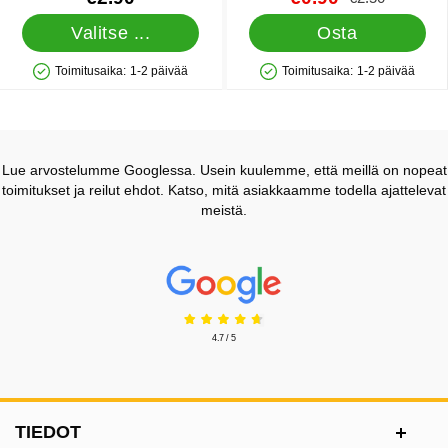
Mermazy
Valitse ...
Osta
Toimitusaika:
1-2 päivää
Toimitusaika:
1-2 päivää
Saatavuus: Varastossa
Saatavuus: Varastossa
Lue arvostelumme Googlessa. Usein kuulemme, että meillä on nopeat
toimitukset ja reilut ehdot. Katso, mitä asiakkaamme todella ajattelevat
meistä.
Prisjakt Arvostelu: 4.7 Tähdet
4.7 / 5
Alatunnisteen sisältö Sekalaista tietoa ja l
TIEDOT