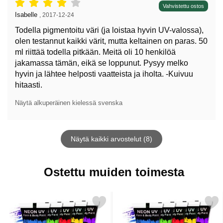
Arvostelu: 4 tähdet / 5,
Vahvistettu ostos
Arvostelun kirjoittaja:
Isabelle
,
2017-12-24
Todella pigmentoitu väri (ja loistaa hyvin UV-valossa),
olen testannut kaikki värit, mutta keltainen on paras. 50
ml riittää todella pitkään. Meitä oli 10 henkilöä
jakamassa tämän, eikä se loppunut. Pysyy melko
hyvin ja lähtee helposti vaatteista ja iholta. -Kuivuu
hitaasti.
Näytä alkuperäinen kielessä svenska
Näytä kaikki arvostelut (8)
Ostettu muiden toimesta
tse uV Neon Kasvo- ja Vartalomaali Sininen 10 ml suosikiksi
Merkitse uV Neon Kasvo- ja Vartaloma