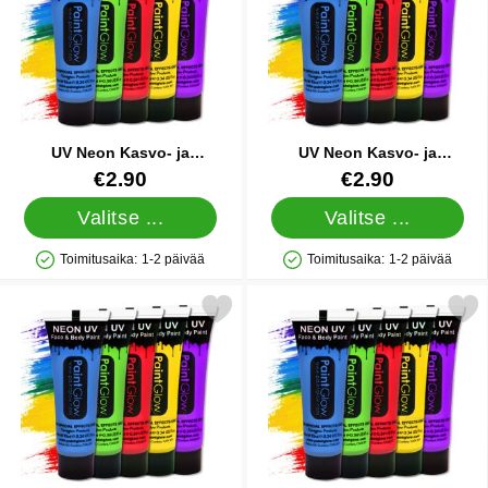
UV Neon Kasvo- ja
UV Neon Kasvo- ja
Vartalomaali Sininen 10 ml
Vartalomaali Violetti 10 ml
Tuote.nro 8209
Tuote.nro 8205
€2.90
€2.90
Valitse ...
Valitse ...
Toimitusaika:
1-2 päivää
Toimitusaika:
1-2 päivää
Saatavuus: Varastossa
Saatavuus: Varastossa
itse uV Neon Kasvo- ja Vartalomaali Vihreä 10 ml suosikiksi
Merkitse uV Neon Kasvo- ja Vartaloma