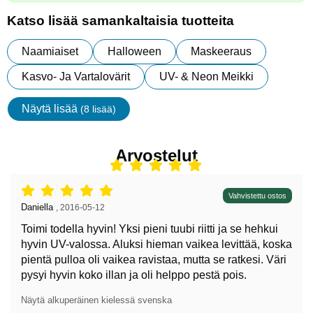
Katso lisää samankaltaisia tuotteita
Naamiaiset
Halloween
Maskeeraus
Kasvo- Ja Vartalovärit
UV- & Neon Meikki
Näytä lisää
(8 lisää)
ominaisuudet
Arvostelut
Arvostelu: 5 tähdet / 5,
Vahvistettu ostos
Arvostelun kirjoittaja:
Daniella
,
2016-05-12
Toimi todella hyvin! Yksi pieni tuubi riitti ja se hehkui
hyvin UV-valossa. Aluksi hieman vaikea levittää, koska
pientä pulloa oli vaikea ravistaa, mutta se ratkesi. Väri
pysyi hyvin koko illan ja oli helppo pestä pois.
Näytä alkuperäinen kielessä svenska