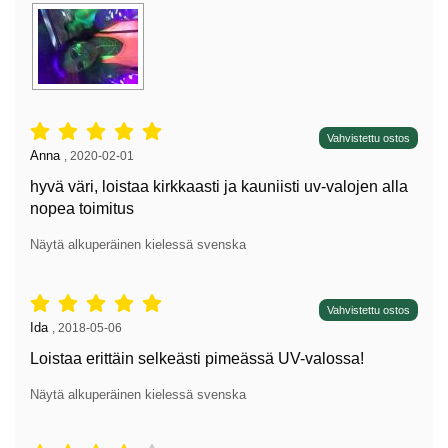
Arvostelu: 5 tähdet / 5,
Vahvistettu ostos
Arvostelun kirjoittaja:
Anna
,
2020-02-01
hyvä väri, loistaa kirkkaasti ja kauniisti uv-valojen alla
nopea toimitus
Näytä alkuperäinen kielessä svenska
Arvostelu: 5 tähdet / 5,
Vahvistettu ostos
Arvostelun kirjoittaja:
Ida
,
2018-05-06
Loistaa erittäin selkeästi pimeässä UV-valossa!
Näytä alkuperäinen kielessä svenska