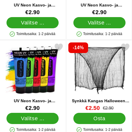
UV Neon Kasvo- ja
UV Neon Kasvo- ja
Vartalomaali Vihreä 10 ml
Vartalomaali Valkoinen 10 ml
Tuote.nro 8203
Tuote.nro 8201
€2.90
€2.90
Valitse ...
Valitse ...
Toimitusaika:
1-2 päivää
Toimitusaika:
1-2 päivää
Saatavuus: Varastossa
Saatavuus: Varastossa
-14%
se uV Neon Kasvo- ja Vartalomaali Keltainen 10 ml suosikiksi
Merkitse synkkä Kangas Hallo
UV Neon Kasvo- ja
Synkkä Kangas Halloween-
Vartalomaali Keltainen 10 ml
somiste
Tuote.nro 8204
Tuote.nro 18992
uusi hinta
€2.90
€2.50
vanha hinta
€2.90
Valitse ...
Osta
Toimitusaika:
1-2 päivää
Toimitusaika:
1-2 päivää