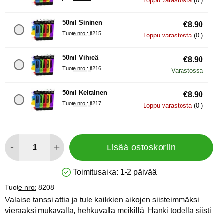
Loppu varastosta
(0 )
50ml Sininen
€8.90
Tuote nro : 8215
Loppu varastosta
(0 )
50ml Vihreä
€8.90
Tuote nro : 8216
Varastossa
50ml Keltainen
€8.90
Tuote nro : 8217
Loppu varastosta
(0 )
määrä
-
+
Lisää ostoskoriin
Toimitusaika:
1-2 päivää
Saatavuus: Varastossa
Tuote nro:
8208
Valaise tanssilattia ja tule kaikkien aikojen siisteimmäksi
vieraaksi mukavalla, hehkuvalla meikillä! Hanki todella siisti