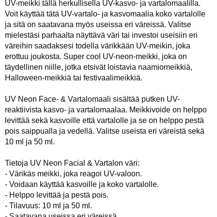
UV-meikki tällä herkullisella UV-kasvo- ja vartalomaalilla.
Voit käyttää tätä UV-vartalo- ja kasvomaalia koko vartalolle
ja sitä on saatavana myös useissa eri väreissä. Valitse
mielestäsi parhaalta näyttävä väri tai investoi useisiin eri
väreihin saadaksesi todella värikkään UV-meikin, joka
erottuu joukosta. Super cool UV-neon-meikki, joka on
täydellinen niille, jotka etsivät loistavia naamiomeikkiä,
Halloween-meikkiä tai festivaalimeikkiä.
UV Neon Face- & Vartalomaali sisältää putken UV-
reaktiivista kasvo- ja vartalomaalaa. Meikkivoide on helppo
levittää sekä kasvoille että vartalolle ja se on helppo pestä
pois saippualla ja vedellä. Valitse useista eri väreistä sekä
10 ml ja 50 ml.
Tietoja UV Neon Facial & Vartalon väri:
- Värikäs meikki, joka reagoi UV-valoon.
- Voidaan käyttää kasvoille ja koko vartalolle.
- Helppo levittää ja pestä pois.
- Tilavuus: 10 ml ja 50 ml.
- Saatavana useissa eri väreissä.