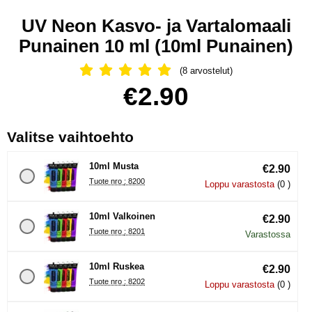
UV Neon Kasvo- ja Vartalomaali
Punainen 10 ml (10ml Punainen)
(8 arvostelut)
Arvostelu: 4.88 Tähdet, Ohita kaikki 
Osta tämä tuote, UV Neon Kasvo- ja Vartalomaali Punainen 1
hinta
€2.90
, (Uuden valintanapin val
Valitse vaihtoehto
10ml Musta
€2.90
Tuote nro : 8200
Loppu varastosta
(0 )
10ml Valkoinen
€2.90
Tuote nro : 8201
Varastossa
10ml Ruskea
€2.90
Tuote nro : 8202
Loppu varastosta
(0 )