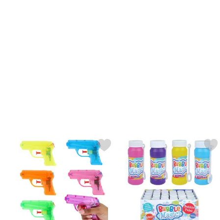
Merkitse vesipyssy Neon 11 cm suosikiksi
Merkitse saippuakuplat