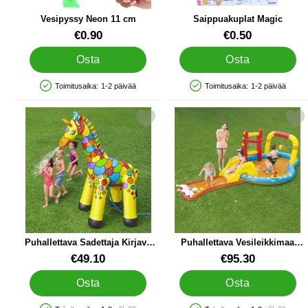
Vesipyssy Neon 11 cm
Saippuakuplat Magic
Tuote.nro 91583
Tuote.nro 12437
€0.90
€0.50
Osta
Osta
Toimitusaika:
1-2 päivää
Toimitusaika:
1-2 päivää
Saatavuus: Varastossa
Saatavuus: Varastossa
Merkitse puhallettava Sadettaja Kirjava Kirahvi suosikiksi
Merkitse puhallettava Vesilei
Puhallettava Sadettaja Kirjava
Puhallettava Vesileikkimaa
Kirahvi
Champ
Tuote.nro 36031
Tuote.nro 36038
€49.10
€95.30
Osta
Osta