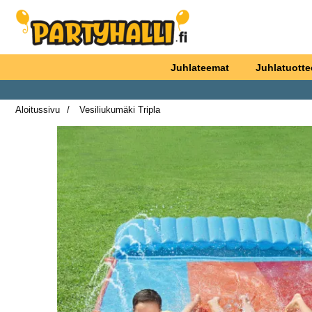
Ostoskori laajennettu Partyhallen AB
Juhlateemat
Juhlatuotte
Aloitussivu
Vesiliukumäki Tripla