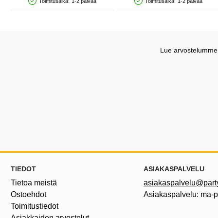
Toimitusaika:
1-2 päivää
Toimitusaika:
1-2 päivää
Saatavuus: Varastossa
Saatavuus: Varastossa
Lue arvostelumme G
Alatunnisteen sisältö Sekalaista tietoa ja l
TIEDOT
ASIAKASPALVELU
Tietoa meistä
asiakaspalvelu@partyh
Ostoehdot
Asiakaspalvelu: ma-
Toimitustiedot
Asiakkaiden arvostelut