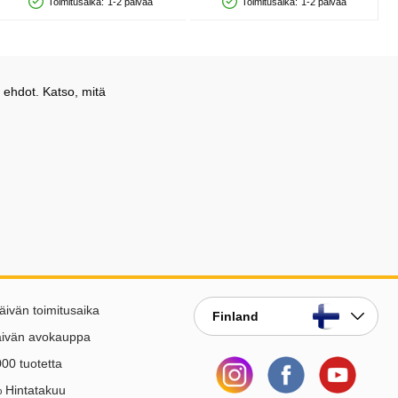
Toimitusaika:
1-2 päivää
Toimitusaika:
1-2 päivää
Saatavuus: Varastossa
Saatavuus: Varastossa
 ehdot. Katso, mitä
äivän toimitusaika
Finland
äivän avokauppa
00 tuotetta
 Hintatakuu