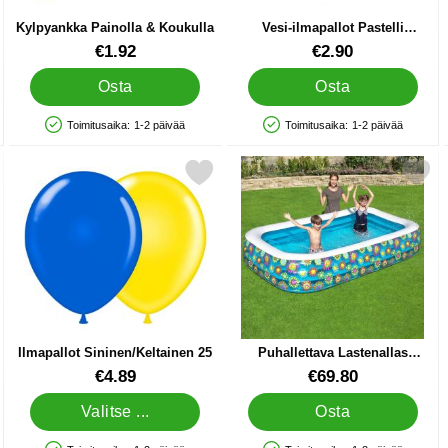
Kylpyankka Painolla & Koukulla
Vesi-ilmapallot Pastelli
Värisekoitus 100-kpl
Tuote.nro 84800
Tuote.nro 87308
€1.92
€2.90
Osta
Osta
Toimitusaika:
1-2 päivää
Toimitusaika:
1-2 päivää
Saatavuus: Varastossa
Saatavuus: Varastossa
kkimaa Champ suosikiksi
Merkitse ilmapallot Sininen/Keltainen 25 suosikiksi
Merkitse puhallettava Lastenallas K
Ilmapallot Sininen/Keltainen 25
Puhallettava Lastenallas
Kukallinen Iso
Tuote.nro 10453
Tuote.nro 36045
€4.89
€69.80
Valitse ...
Osta