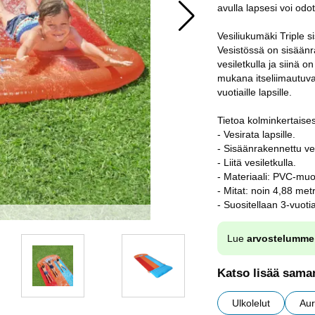
avulla lapsesi voi odo
Vesiliukumäki Triple s
Vesistössä on sisäänra
vesiletkulla ja siinä 
mukana itseliimautuva 
vuotiaille lapsille.
Tietoa kolminkertaise
- Vesirata lapsille.
- Sisäänrakennettu ve
- Liitä vesiletkulla.
- Materiaali: PVC-muo
- Mitat: noin 4,88 metr
- Suositellaan 3-vuoti
Lue
arvostelumme
Katso lisää saman
Ulkolelut
Aur