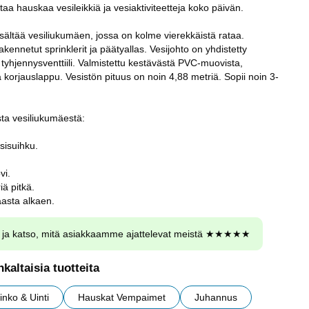
ttaa hauskaa vesileikkiä ja vesiaktiviteetteja koko päivän.
isältää vesiliukumäen, jossa on kolme vierekkäistä rataa.
kennetut sprinklerit ja päätyallas. Vesijohto on yhdistetty
on tyhjennysventtiili. Valmistettu kestävästä PVC-muovista,
korjauslappu. Vesistön pituus on noin 4,88 metriä. Sopii noin 3-
sta vesiliukumäestä:
sisuihku.
vi.
iä pitkä.
aasta alkaen.
ja katso, mitä asiakkaamme ajattelevat meistä ★★★★★
kaltaisia tuotteita
inko & Uinti
Hauskat Vempaimet
Juhannus