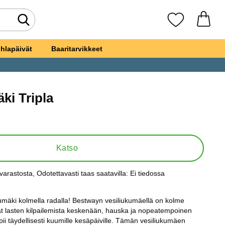
Tee haku
Suosikkini
hlapäivät
Baaritarvikkeet
ki Tripla
iukumäki Tripla
Katso
varastosta
, Odotettavasti taas saatavilla:
Ei tiedossa
s:
mäki kolmella radalla! Bestwayn vesiliukumäellä on kolme
vat lasten kilpailemista keskenään, hauska ja nopeatempoinen
pii täydellisesti kuumille kesäpäiville. Tämän vesiliukumäen