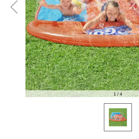
1
/
4