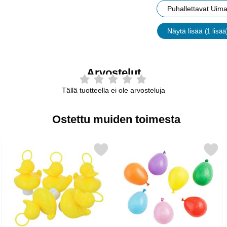
Puhallettavat Uima
Näytä lisää
(1 lisää
ominaisu
Arvostelut
Tällä tuotteella ei ole arvosteluja
Ostettu muiden toimesta
 Magic suosikiksi
Merkitse kylpyankka Painolla & Koukulla suosikiksi
Merkitse vesi-ilmapallot Pastelli Väri