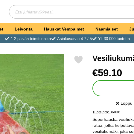
Hae
Etsi juhlatarvikkeesi
et
Leivonta
Hauskat Vempaimet
Naamiaiset
Ju
1-2 päivän toimitusaika
Asiakasarvio 4.7 / 5
Yli 30 000 tuotetta
Vesiliukumä
Merkitse vesiliukumäki Tripla suosikiksi
Osta tämä tuote, Vesil
hinta
€59.10
Loppu 
Saatavuu
Tuote nro:
36036
Superhauska vesiliuku
rataa, jotka helpotta
vesiliukumäki, joka so