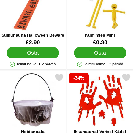
Sulkunauha Halloween Beware
Kumimies Mini
Tuote.nro 11700
Tuote.nro 12483
€2.90
€0.30
Osta
Osta
Toimitusaika:
1-2 päivää
Toimitusaika:
1-2 päivää
Saatavuus: Varastossa
Saatavuus: Varastossa
-34%
Merkitse noidanpata suosikiksi
Merkitse ikkunatarrat Veri
Noidanpata
Ikkunatarrat Veriset Kädet