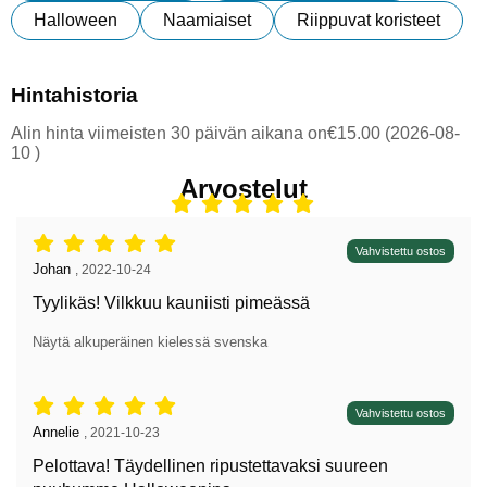
Halloween
Naamiaiset
Riippuvat koristeet
Hintahistoria
Alin hinta viimeisten 30 päivän aikana on€15.00 (2026-08-
10 )
Arvostelut
Arvostelu: 5 tähdet / 5,
Vahvistettu ostos
Arvostelun kirjoittaja:
Johan
,
2022-10-24
Tyylikäs! Vilkkuu kauniisti pimeässä
Näytä alkuperäinen kielessä svenska
Arvostelu: 5 tähdet / 5,
Vahvistettu ostos
Arvostelun kirjoittaja:
Annelie
,
2021-10-23
Pelottava! Täydellinen ripustettavaksi suureen