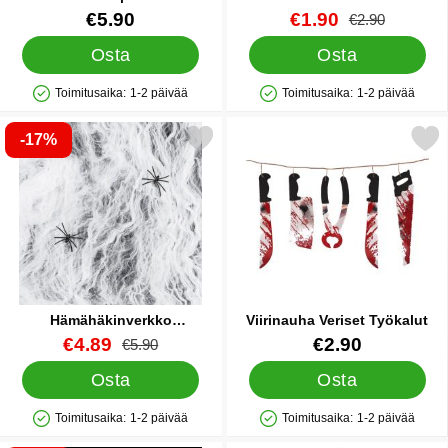
Tuote.nro 5118
Tuote.nro 88514
uusi hinta
€5.90
€1.90
vanha hinta
€2.90
Osta
Osta
Toimitusaika:
1-2 päivää
Toimitusaika:
1-2 päivää
Saatavuus: Varastossa
Saatavuus: Varastossa
-17%
erkitse hämähäkinverkko Hämähäkeillä 200g suosikiksi
Merkitse viirinauha Veriset
Hämähäkinverkko
Viirinauha Veriset Työkalut
Hämähäkeillä 200g
Tuote.nro 88521
uusi hinta
Tuote.nro 38694
€4.89
€2.90
vanha hinta
€5.90
Osta
Osta
Toimitusaika:
1-2 päivää
Toimitusaika:
1-2 päivää
Saatavuus: Varastossa
Saatavuus: Varastossa