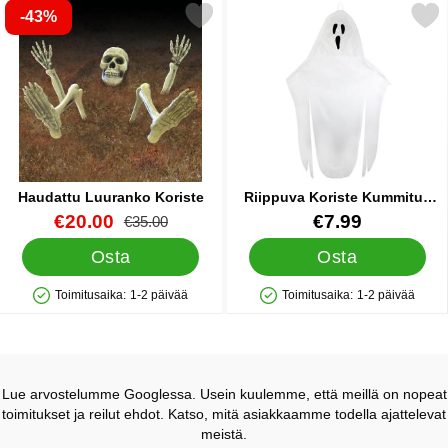
-43%
Merkitse haudattu Luuranko Koriste suosikiksi
Merkitse riippuva Koriste Ku
Haudattu Luuranko Koriste
Riippuva Koriste Kummitus
2,1m
Tuote.nro 43156
uusi hinta
Tuote.nro 86951
€20.00
€7.99
vanha hinta
€35.00
Osta
Osta
Toimitusaika:
1-2 päivää
Toimitusaika:
1-2 päivää
Saatavuus: Varastossa
Saatavuus: Varastossa
Lue arvostelumme Googlessa. Usein kuulemme, että meillä on nopeat
toimitukset ja reilut ehdot. Katso, mitä asiakkaamme todella ajattelevat
meistä.