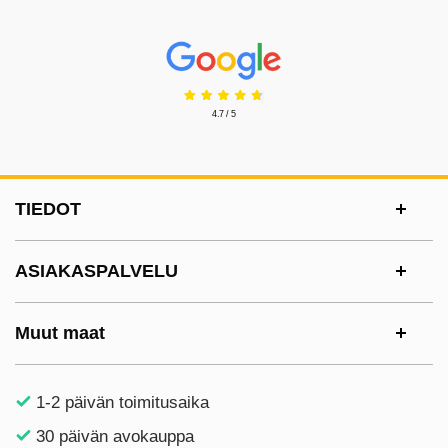
Prisjakt Arvostelu: 4.7 Tähdet
4.7 / 5
Alatunnisteen sisältö Sekalaista tietoa ja l
TIEDOT
ASIAKASPALVELU
Muut maat
1-2 päivän toimitusaika
30 päivän avokauppa