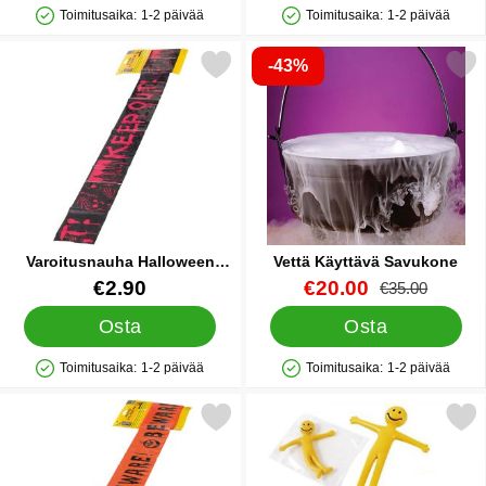
Toimitusaika:
1-2 päivää
Toimitusaika:
1-2 päivää
Saatavuus: Varastossa
Saatavuus: Varastossa
-43%
Merkitse varoitusnauha Halloween Keep Out suosikiksi
Merkitse vettä Käyttävä S
Varoitusnauha Halloween
Vettä Käyttävä Savukone
Keep Out
Tuote.nro 11701
Tuote.nro 12028
uusi hinta
€2.90
€20.00
vanha hinta
€35.00
Osta
Osta
Toimitusaika:
1-2 päivää
Toimitusaika:
1-2 päivää
Saatavuus: Varastossa
Saatavuus: Varastossa
Merkitse sulkunauha Halloween Beware suosikiksi
Merkitse kumimies Mi