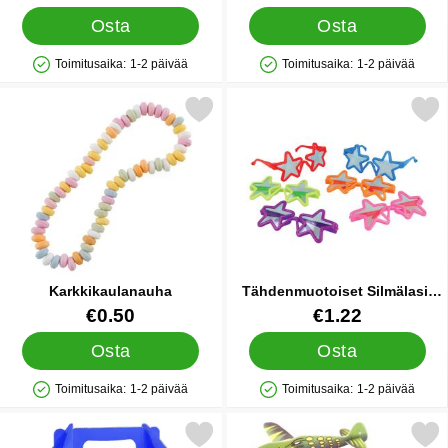
Osta
Osta
Toimitusaika:
1-2 päivää
Toimitusaika:
1-2 päivää
Saatavuus: Varastossa
Saatavuus: Varastossa
Merkitse karkkikaulanauha suosikiksi
Merkitse tähdenmuotoiset Silmäl
Karkkikaulanauha
Tähdenmuotoiset Silmälasit
Lapsille
Tuote.nro 10739
Tuote.nro 85128
€0.50
€1.22
Osta
Osta
Toimitusaika:
1-2 päivää
Toimitusaika:
1-2 päivää
Saatavuus: Varastossa
Saatavuus: Varastossa
Merkitse lahjarasia Royal Blue suosikiksi
Merkitse dinosauruslii