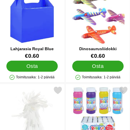
Lahjarasia Royal Blue
Dinosaurusliidokki
Tuote.nro 29597
Tuote.nro 12473
€0.60
€0.60
Osta
Osta
Toimitusaika:
1-2 päivää
Toimitusaika:
1-2 päivää
Saatavuus: Varastossa
Saatavuus: Varastossa
Merkitse ilmapallopaino Valkoinen suosikiksi
Merkitse saippuakuplat 