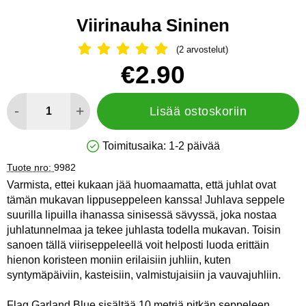
Viirinauha Sininen
(2 arvostelut)
Arvostelu: 5 Tähdet, Ohita kaikki arv
Osta tämä tuote, Viirinauha Sininen
hinta
€2.90
määrä
-
+
Lisää ostoskoriin
Toimitusaika:
1-2 päivää
Saatavuus: Varastossa
Tuote nro:
9982
Varmista, ettei kukaan jää huomaamatta, että juhlat ovat
tämän mukavan lippuseppeleen kanssa! Juhlava seppele
suurilla lipuilla ihanassa sinisessä sävyssä, joka nostaa
juhlatunnelmaa ja tekee juhlasta todella mukavan. Toisin
sanoen tällä viiriseppeleellä voit helposti luoda erittäin
hienon koristeen moniin erilaisiin juhliin, kuten
syntymäpäiviin, kasteisiin, valmistujaisiin ja vauvajuhliin.
Flag Garland Blue sisältää 10 metriä pitkän seppeleen,