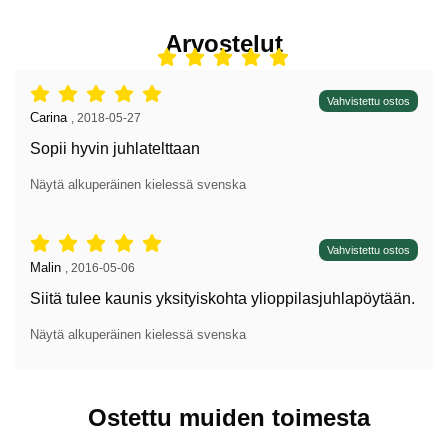
Arvostelut
Arvostelu: 5 tähdet / 5,
Vahvistettu ostos
Arvostelun kirjoittaja:
Carina
,
2018-05-27
Sopii hyvin juhlatelttaan
Näytä alkuperäinen kielessä svenska
Arvostelu: 5 tähdet / 5,
Vahvistettu ostos
Arvostelun kirjoittaja:
Malin
,
2016-05-06
Siitä tulee kaunis yksityiskohta ylioppilasjuhlapöytään.
Näytä alkuperäinen kielessä svenska
Ostettu muiden toimesta