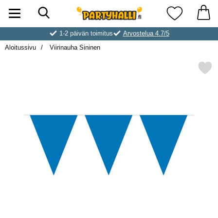
Hae
Ostoskori laajennettu Partyhallen AB
Suosikkini
1-2 päivän toimitus
Arvostelua 4.7/5
Aloitussivu
Viirinauha Sininen
Merkitse viirinauha Sin