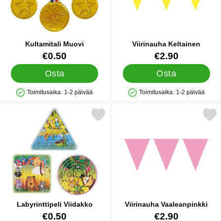
Kultamitali Muovi
Viirinauha Keltainen
Tuote.nro 12482
Tuote.nro 10682
€0.50
€2.90
Osta
Osta
Toimitusaika:
1-2 päivää
Toimitusaika:
1-2 päivää
Saatavuus: Varastossa
Saatavuus: Varastossa
Merkitse labyrinttipeli Viidakko suosikiksi
Merkitse viirinauha Vaale
Labyrinttipeli Viidakko
Viirinauha Vaaleanpinkki
Tuote.nro 12480
Tuote.nro 9978
€0.50
€2.90