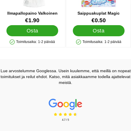
Ilmapallopaino Valkoinen
Saippuakuplat Magic
Tuote.nro 28209
Tuote.nro 12437
€1.90
€0.50
Osta
Osta
Toimitusaika:
1-2 päivää
Toimitusaika:
1-2 päivää
Saatavuus: Varastossa
Saatavuus: Varastossa
Lue arvostelumme Googlessa. Usein kuulemme, että meillä on nopeat
toimitukset ja reilut ehdot. Katso, mitä asiakkaamme todella ajattelevat
meistä.
Prisjakt Arvostelu: 4.7 Tähdet
4.7 / 5