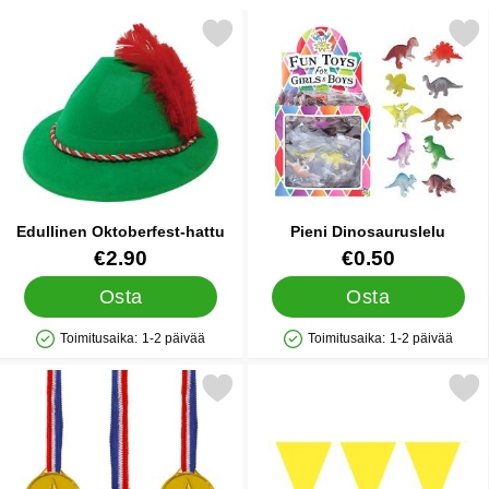
Merkitse edullinen Oktoberfest-hattu suosikiksi
Merkitse pieni Dinosaur
Edullinen Oktoberfest-hattu
Pieni Dinosauruslelu
Tuote.nro 13215
Tuote.nro 32753
€2.90
€0.50
Osta
Osta
Toimitusaika:
1-2 päivää
Toimitusaika:
1-2 päivää
Saatavuus: Varastossa
Saatavuus: Varastossa
Merkitse kultamitali Muovi suosikiksi
Merkitse viirinauha Kel