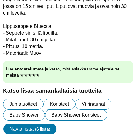
jossa on 15 siniset liput. Liput ovat muovia ja ovat noin 30
cm leveitä.
Lippuseppele Blue:sta:
- Seppele sinisillä lipuilla.
- Mitat Liput: 30 cm pitkä.
- Pituus: 10 metriä.
- Materiaali: Muovi.
Lue
arvostelumme
ja katso, mitä asiakkaamme ajattelevat
meistä ★★★★★
Katso lisää samankaltaisia tuotteita
Juhlatuotteet
Koristeet
Viirinauhat
Baby Shower
Baby Shower Koristeet
Näytä lisää
(6 lisää)
ominaisuudet