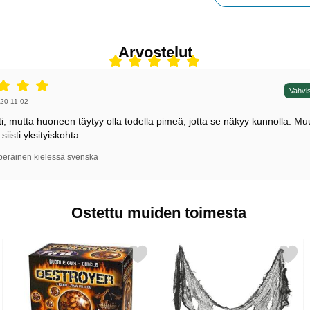
Arvostelut
5 tähdet / 5,
Vahvis
irjoittaja:
20-11-02
isti, mutta huoneen täytyy olla todella pimeä, jotta se näkyy kunnolla. M
 siisti yksityiskohta.
peräinen kielessä svenska
Ostettu muiden toimesta
 Hämähäkeillä 40g suosikiksi
Merkitse purukumi Destroyer suosikiksi
Merkitse koristekangas Te