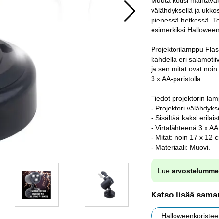
Muuta kotisi mahtavak
välähdyksellä ja ukkos
pienessä hetkessä. To
esimerkiksi Halloween-
Projektorilamppu Fla
kahdella eri salamotii
ja sen mitat ovat noi
3 x AA-paristolla.
Tiedot projektorin la
- Projektori välähdyks
- Sisältää kaksi erilai
- Virtalähteenä 3 x AA
- Mitat: noin 17 x 12 
- Materiaali: Muovi.
Lue
arvostelumme
Katso lisää saman
Halloweenkoristee