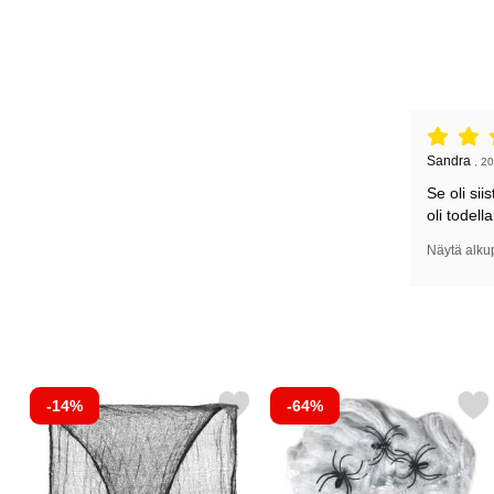
Arvostelu: 
Arvostelun k
Sandra
,
20
Se oli si
oli todella
Näytä alku
-14%
-64%
Merkitse synkkä Kangas Halloween-somiste suosikiksi
Merkitse hämähäkinverkko Mustilla