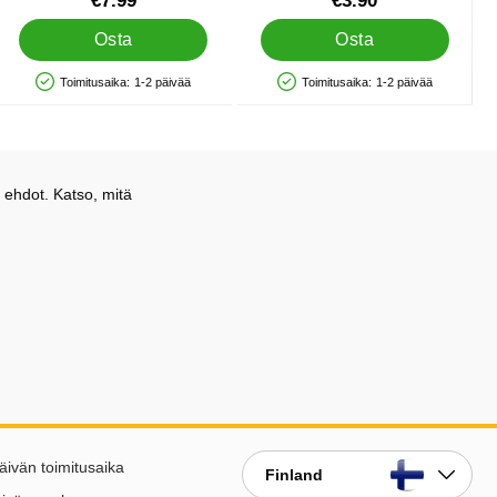
€7.99
€3.90
Osta
Osta
Toimitusaika:
1-2 päivää
Toimitusaika:
1-2 päivää
Saatavuus: Varastossa
Saatavuus: Varastossa
 ehdot. Katso, mitä
äivän toimitusaika
Finland