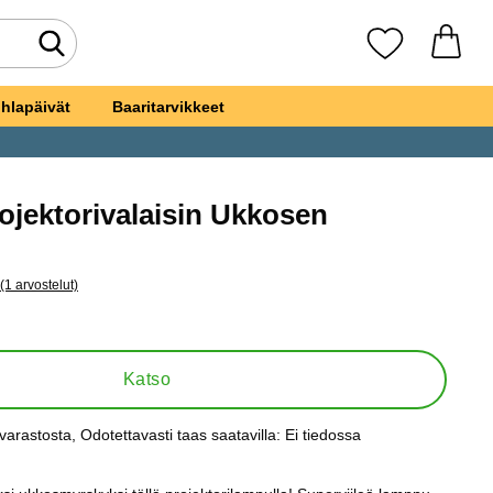
Tee haku
Suosikkini
hlapäivät
Baaritarvikkeet
ojektorivalaisin Ukkosen
si
(1 arvostelut)
a kaikki arvostelut
uva Projektorivalaisin Ukkosen Jyrinällä
Katso
varastosta
, Odotettavasti taas saatavilla:
Ei tiedossa
s: