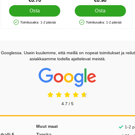
€0.70
€0.90
Osta
Osta
Toimitusaika:
1-2 päivää
Toimitusaika:
1-2 päivää
Saatavuus: Varastossa
Saatavuus: Varastossa
ooglessa. Usein kuulemme, että meillä on nopeat toimitukset ja reilut
asiakkaamme todella ajattelevat meistä.
Prisjakt Arvostelu: 4.7 Tähdet
4.7 / 5
inkkejä
Muut maat
1-2 p
alli.fi
Tanska