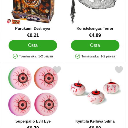
Purukumi Destroyer
Koristekangas Terror
Tuote.nro 10737
Tuote.nro 11698
€0.21
€4.89
Osta
Osta
Toimitusaika:
1-2 päivää
Toimitusaika:
1-2 päivää
Saatavuus: Varastossa
Saatavuus: Varastossa
rkolla suosikiksi
Merkitse superpallo Evil Eye suosikiksi
Merkitse kynttilä Kelluva 
Superpallo Evil Eye
Kynttilä Kelluva Silmä
Tuote.nro 38635
Tuote.nro 16228