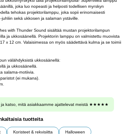
si ukkosmyrskyksi tällä projektorilampulla! Superviileä lamppu
äänillä, joka luo nopeasti ja helposti todellisen myrskyn
della tehokas projektorilamppu, joka sopii erinomaisesti
juhliin sekä ukkosen ja salaman ystäville.
shes with Thunder Sound sisältää mustan projektorilampun
villa ja ukkosäänellä. Projektorin lamppu on valmistettu muovista
n 17 x 12 cm. Valaisimessa on myös säädettävä kulma ja se toimii
mpun välähdyksistä ukkosäänellä:
ellä ja ukkosäänellä.
sta salama-motiivia.
 paristot (ei mukana).
cm.
ja katso, mitä asiakkaamme ajattelevat meistä ★★★★★
kaltaisia tuotteita
t
Koristeet & rekvisiitta
Halloween