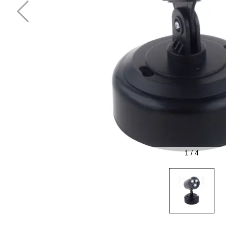
1
/
4