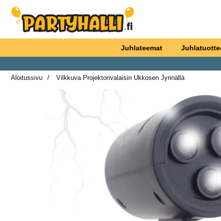
Ostoskori laajennettu Partyhallen AB
Juhlateemat
Juhlatuotte
Aloitussivu
Vilkkuva Projektorivalaisin Ukkosen Jyrinällä