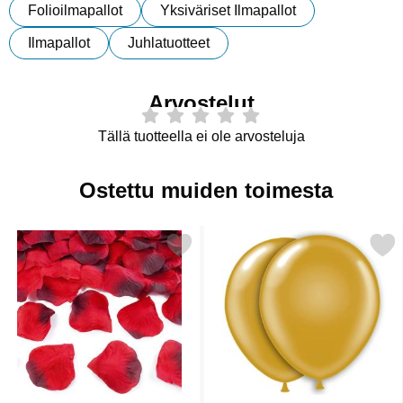
Folioilmapallot
Yksiväriset Ilmapallot
Ilmapallot
Juhlatuotteet
Arvostelut
Tällä tuotteella ei ole arvosteluja
Ostettu muiden toimesta
se romanttinen Punainen Konfetti Ruusun Terälehti suosikiksi
Merkitse ilmapallot K