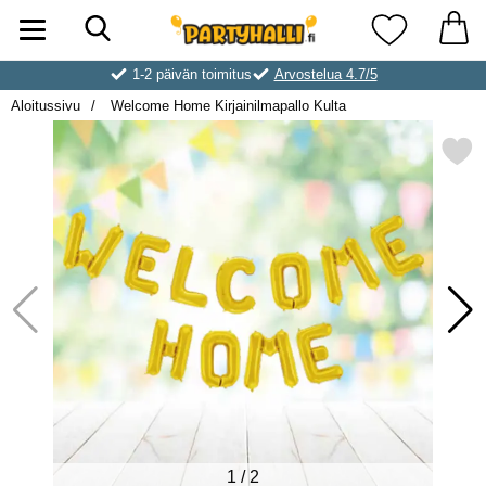
Hae
Ostoskori laajennettu Partyhallen AB
Suosikkini
1-2 päivän toimitus
Arvostelua 4.7/5
Aloitussivu
Welcome Home Kirjainilmapallo Kulta
Merkitse welcome Home Kirjainil
1
/
2