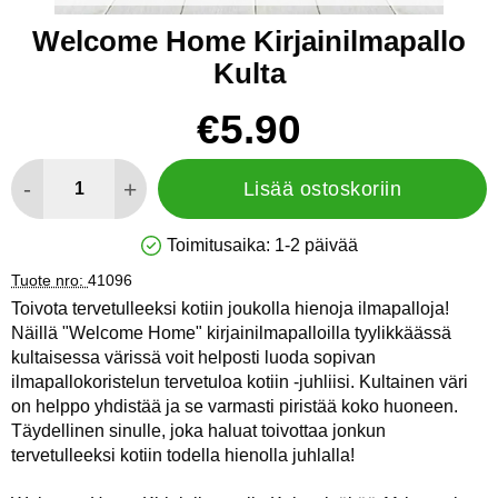
Welcome Home Kirjainilmapallo
Kulta
Osta tämä tuote, Welcome Home Kirjainilmapallo Kulta
hinta
€5.90
määrä
-
+
Lisää ostoskoriin
Toimitusaika:
1-2 päivää
Saatavuus: Varastossa
Tuote nro:
41096
Toivota tervetulleeksi kotiin joukolla hienoja ilmapalloja!
Näillä "Welcome Home" kirjainilmapalloilla tyylikkäässä
kultaisessa värissä voit helposti luoda sopivan
ilmapallokoristelun tervetuloa kotiin -juhliisi. Kultainen väri
on helppo yhdistää ja se varmasti piristää koko huoneen.
Täydellinen sinulle, joka haluat toivottaa jonkun
tervetulleeksi kotiin todella hienolla juhlalla!