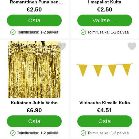
Romanttinen Punainen
Ilmapallot Kulta
Konfetti Ruusun Terälehti
Tuote.nro 12387
Tuote.nro 5024
€2.50
€2.50
Osta
Valitse ...
Toimitusaika:
1-2 päivää
Toimitusaika:
1-2 päivää
Saatavuus: Varastossa
Saatavuus: Varastossa
Merkitse kultainen Juhla Verho suosikiksi
Merkitse viirinauha Kimal
Kultainen Juhla Verho
Viirinauha Kimalle Kulta
Tuote.nro 41434
Tuote.nro 31509
€6.90
€4.51
Osta
Osta
Toimitusaika:
1-2 päivää
Toimitusaika:
1-2 päivää
Saatavuus: Varastossa
Saatavuus: Varastossa