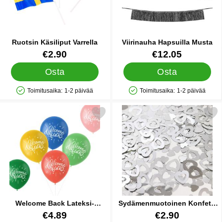
Ruotsin Käsiliput Varrella
Viirinauha Hapsuilla Musta
Tuote.nro 35404
Tuote.nro 83044
€2.90
€12.05
Osta
Osta
Toimitusaika:
1-2 päivää
Toimitusaika:
1-2 päivää
Saatavuus: Varastossa
Saatavuus: Varastossa
Merkitse welcome Back Lateksi-ilmapallot suosikiksi
Merkitse sydämenmuotoinen Ko
Welcome Back Lateksi-
Sydämenmuotoinen Konfetti
ilmapallot
Hopea
Tuote.nro 31539
Tuote.nro 41009
€4.89
€2.90