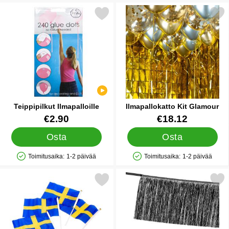
Merkitse teippipilkut Ilmapalloille suosikiksi
Merkitse ilmapallokatto Ki
Teippipilkut Ilmapalloille
Ilmapallokatto Kit Glamour
Tuote.nro 22428
Tuote.nro 45128
€2.90
€18.12
Osta
Osta
Toimitusaika:
1-2 päivää
Toimitusaika:
1-2 päivää
Saatavuus: Varastossa
Saatavuus: Varastossa
Merkitse ruotsin Käsiliput Varrella suosikiksi
Merkitse viirinauha Hapsui