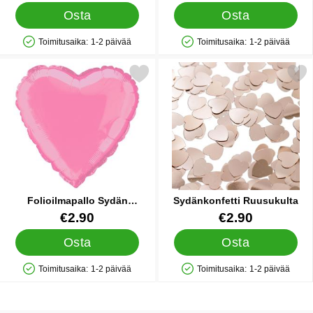
Osta
Osta
Toimitusaika:
1-2 päivää
Toimitusaika:
1-2 päivää
Saatavuus: Varastossa
Saatavuus: Varastossa
erkitse folioilmapallo Sydän Vaaleanpunainen suosikiksi
Merkitse sydänkonfetti Ru
Folioilmapallo Sydän
Sydänkonfetti Ruusukulta
Vaaleanpunainen
Tuote.nro 5751
Tuote.nro 41005
€2.90
€2.90
Osta
Osta
Toimitusaika:
1-2 päivää
Toimitusaika:
1-2 päivää
Saatavuus: Varastossa
Saatavuus: Varastossa