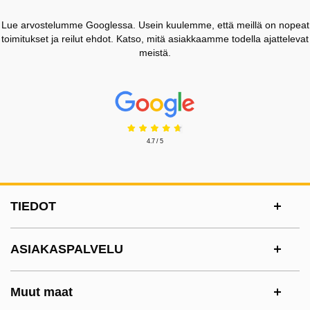
Lue arvostelumme Googlessa. Usein kuulemme, että meillä on nopeat
toimitukset ja reilut ehdot. Katso, mitä asiakkaamme todella ajattelevat
meistä.
Prisjakt Arvostelu: 4.7 Tähdet
4.7 / 5
Alatunnisteen sisältö Sekalaista tietoa ja l
TIEDOT
ASIAKASPALVELU
Muut maat