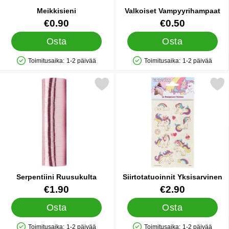
Meikkisieni
Valkoiset Vampyyrihampaat
Tuote.nro 8963
Tuote.nro 38636
€0.90
€0.50
Osta
Osta
Toimitusaika:
1-2 päivää
Toimitusaika:
1-2 päivää
Saatavuus: Varastossa
Saatavuus: Varastossa
Merkitse serpentiini Ruusukulta suosikiksi
Merkitse siirtotatuoinnit Yk
Serpentiini Ruusukulta
Siirtotatuoinnit Yksisarvinen
Tuote.nro 33070
Tuote.nro 26264
€1.90
€2.90
Osta
Osta
Toimitusaika:
1-2 päivää
Toimitusaika:
1-2 päivää