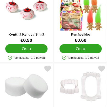
Kynttilä Kelluva Silmä
Kynäpeikko
Tuote.nro 16228
Tuote.nro 12965
€0.90
€0.60
Osta
Osta
Toimitusaika:
1-2 päivää
Toimitusaika:
1-2 päivää
Saatavuus: Varastossa
Saatavuus: Varastossa
Merkitse meikkisieni suosikiksi
Merkitse valkoiset Vampyyr