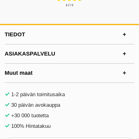
4.7 / 5
Alatunnisteen sisältö Sekalaista tietoa ja l
TIEDOT
ASIAKASPALVELU
Muut maat
1-2 päivän toimitusaika
30 päivän avokauppa
+30 000 tuotetta
100% Hintatakuu