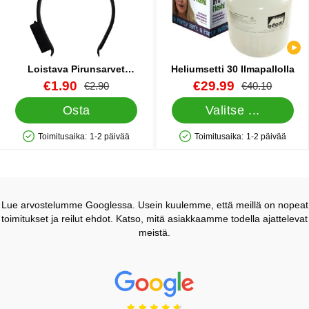
Loistava Pirunsarvet
Heliumsetti 30 Ilmapallolla
Vaaleanpunainen
Tuote.nro 83363
uusi hinta
Tuote.nro 1386
uusi hinta
€1.90
€29.99
vanha hinta
vanha hinta
€2.90
€40.10
Osta
Valitse ...
Toimitusaika:
1-2 päivää
Toimitusaika:
1-2 päivää
Saatavuus: Varastossa
Saatavuus: Varastossa
Lue arvostelumme Googlessa. Usein kuulemme, että meillä on nopeat
toimitukset ja reilut ehdot. Katso, mitä asiakkaamme todella ajattelevat
meistä.
Prisjakt Arvostelu: 4.7 Tähdet