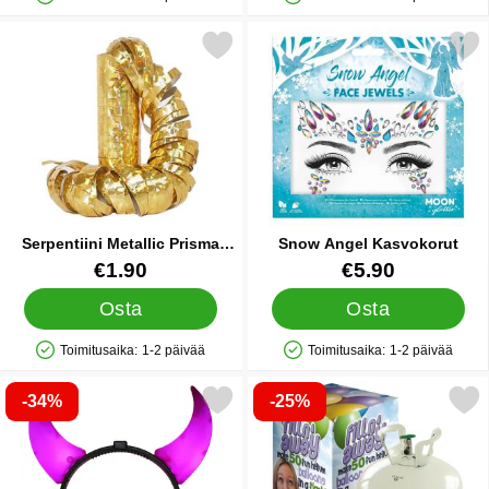
Saatavuus: Varastossa
Saatavuus: Varastossa
Merkitse serpentiini Metallic Prisma Kulta suosikiksi
Merkitse snow Angel Kas
Serpentiini Metallic Prisma
Snow Angel Kasvokorut
Kulta
Tuote.nro 9764
Tuote.nro 24411
€1.90
€5.90
Osta
Osta
Toimitusaika:
1-2 päivää
Toimitusaika:
1-2 päivää
Saatavuus: Varastossa
Saatavuus: Varastossa
-34%
-25%
erkitse loistava Pirunsarvet Vaaleanpunainen suosikiksi
Merkitse heliumsetti 30 Ilm