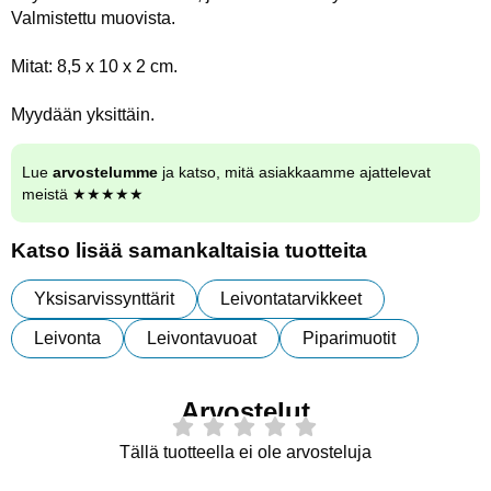
Valmistettu muovista.
Mitat: 8,5 x 10 x 2 cm.
Myydään yksittäin.
Lue
arvostelumme
ja katso, mitä asiakkaamme ajattelevat
meistä ★★★★★
Katso lisää samankaltaisia tuotteita
Yksisarvissynttärit
Leivontatarvikkeet
Leivonta
Leivontavuoat
Piparimuotit
Arvostelut
Tällä tuotteella ei ole arvosteluja