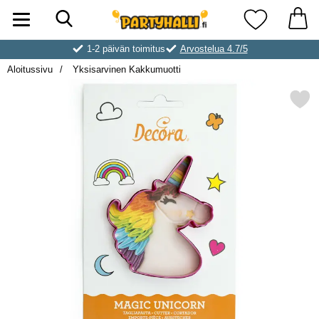
Hae
Ostoskori laajennettu Partyhallen AB
Suosikkini
1-2 päivän toimitus
Arvostelua 4.7/5
Aloitussivu
Yksisarvinen Kakkumuotti
Merkitse yksisarvinen Kakk