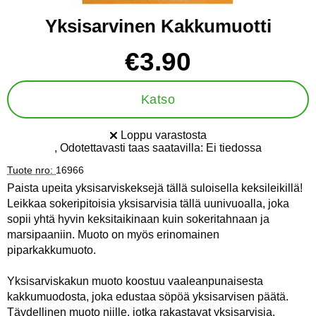
Yksisarvinen Kakkumuotti
Osta tämä tuote, Yksisarvinen Kakkumuotti
hinta
€3.90
Katso
Loppu varastosta
Saatavuus:
, Odotettavasti taas saatavilla:
Ei tiedossa
Tuote nro:
16966
Paista upeita yksisarviskeksejä tällä suloisella keksileikillä!
Leikkaa sokeripitoisia yksisarvisia tällä uunivuoalla, joka
sopii yhtä hyvin keksitaikinaan kuin sokeritahnaan ja
marsipaaniin. Muoto on myös erinomainen
piparkakkumuoto.
Yksisarviskakun muoto koostuu vaaleanpunaisesta
kakkumuodosta, joka edustaa söpöä yksisarvisen päätä.
Täydellinen muoto niille, jotka rakastavat yksisarvisia.