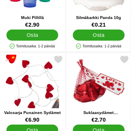
Muki Pillillä
Silmäkarkki Panda 10g
Tuote.nro 35348
Tuote.nro 89906
€2.90
€0.21
Osta
Osta
Toimitusaika:
1-2 päivää
Toimitusaika:
1-2 päivää
Saatavuus: Varastossa
Saatavuus: Varastossa
Merkitse valosarja Punainen Sydämet suosikiksi
Merkitse suklaasydämet Verk
Valosarja Punainen Sydämet
Suklaasydämet
Verkkopussissa
Tuote.nro 19526
Tuote.nro 14631
€6.90
€2.70
Osta
Osta