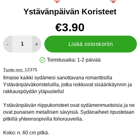
Ystävänpäivän Koristeet
Osta tämä tuote, Ystävänpäivän Koristeet
hinta
€3.90
määrä
-
+
Lisää ostoskoriin
Toimitusaika:
1-2 päivää
Saatavuus: Varastossa
Tuote nro:
12375
Ilmaise kaikki sydämesi sanottavana romanttisilla
Ystävänpäiväkoristeluilla, jotka roikkuvat sisäänkäynnin ja
rakkauspöydän yläpuolella!
Ystävänpäivän riippukoristeet ovat sydämenmuotoisia ja ne
ovat punaisen metallisen sävyisiä. Sydänaiheet ripustetaan
pitkillä yhteensopivilla folioruuveilla.
Koko: n. 60 cm pitkä.