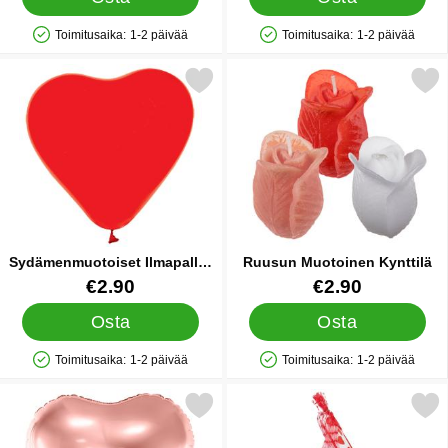
Toimitusaika:
1-2 päivää
Toimitusaika:
1-2 päivää
Saatavuus: Varastossa
Saatavuus: Varastossa
erkitse sydämenmuotoiset Ilmapallot Punainen suosikiksi
Merkitse ruusun Muotoinen 
Sydämenmuotoiset Ilmapallot
Ruusun Muotoinen Kynttilä
Punainen
Tuote.nro 40971
Tuote.nro 26568
€2.90
€2.90
Osta
Osta
Toimitusaika:
1-2 päivää
Toimitusaika:
1-2 päivää
Saatavuus: Varastossa
Saatavuus: Varastossa
Merkitse sydänilmapallo Ruusukulta Folio suosikiksi
Merkitse love Suklaasydämet V