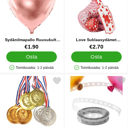
Sydänilmapallo Ruusukulta
Love Suklaasydämet
Folio
Verkkopussissa
Tuote.nro 21589
Tuote.nro 45040
€1.90
€2.70
Osta
Osta
Toimitusaika:
1-2 päivää
Toimitusaika:
1-2 päivää
Saatavuus: Varastossa
Saatavuus: Varastossa
Merkitse mitalit 6-pakkaus suosikiksi
Merkitse ilmapallona