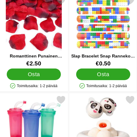
se romanttinen Punainen Konfetti Ruusun Terälehti suosikiksi
Merkitse slap Bracelet Snap Ran
Romanttinen Punainen
Slap Bracelet Snap Rannekoru
Konfetti Ruusun Terälehti
Brickz
Tuote.nro 12387
Tuote.nro 40213
€2.50
€0.50
Osta
Osta
Toimitusaika:
1-2 päivää
Toimitusaika:
1-2 päivää
Saatavuus: Varastossa
Saatavuus: Varastossa
Merkitse muki Pillillä suosikiksi
Merkitse silmäkarkki Pan