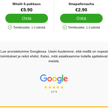
Mitalit 6-pakkaus
Ilmapallonauha
Tuote.nro 18759
Tuote.nro 21211
€5.90
€2.90
Osta
Osta
Toimitusaika:
1-2 päivää
Toimitusaika:
1-2 päivää
Saatavuus: Varastossa
Saatavuus: Varastossa
Lue arvostelumme Googlessa. Usein kuulemme, että meillä on nopeat
toimitukset ja reilut ehdot. Katso, mitä asiakkaamme todella ajattelevat
meistä.
Prisjakt Arvostelu: 4.7 Tähdet
4.7 / 5