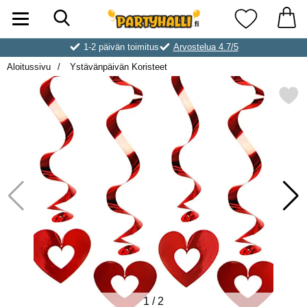
Hae
Ostoskori laajennettu Partyhallen AB
Suosikkini
1-2 päivän toimitus
Arvostelua 4.7/5
Aloitussivu
Ystävänpäivän Koristeet
Merkitse ystävänpäivän Ko
1
/
2