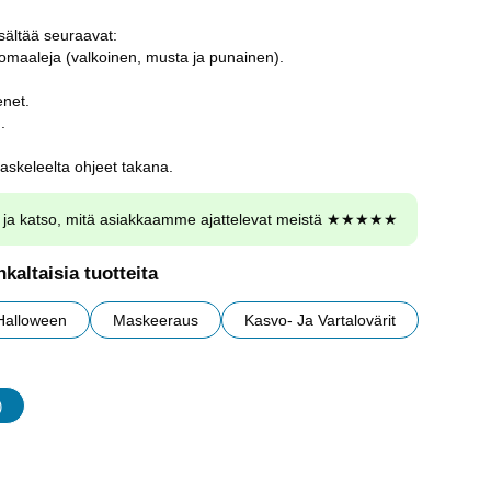
sältää seuraavat:
vomaaleja (valkoinen, musta ja punainen).
enet.
.
 askeleelta ohjeet takana.
ja katso, mitä asiakkaamme ajattelevat meistä ★★★★★
kaltaisia tuotteita
Halloween
Maskeeraus
Kasvo- Ja Vartalovärit
)
udet