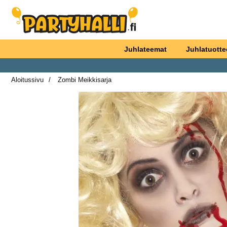
Ostoskori laajennettu Partyhallen AB
Juhlateemat
Juhlatuotte
Aloitussivu
Zombi Meikkisarja