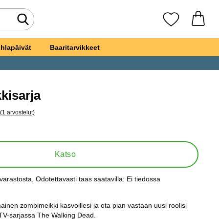
Tee haku
Suosikkini
hlapäivät
Baaritarvikkeet
kisarja
(1 arvostelut)
a kaikki arvostelut
i Meikkisarja
Katso
varastosta
, Odotettavasti taas saatavilla:
Ei tiedossa
s:
inen zombimeikki kasvoillesi ja ota pian vastaan uusi roolisi
TV-sarjassa The Walking Dead.