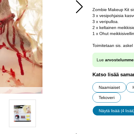
Zombie Makeup Kit si
3 x vesipohjaisia kas
3 x veripulloa.
2 x keltainen meikkisi
1 x Ohut meikkisivellin
Toimitetaan sis. askel
Lue
arvostelumme
Katso lisää saman
Naamiaiset
Tekoveri
Näytä lisää
(4 lisää
ominaisu