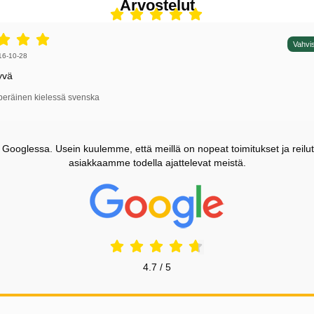
Arvostelut
5 tähdet / 5,
Vahvis
irjoittaja:
16-10-28
yvä
peräinen kielessä svenska
ooglessa. Usein kuulemme, että meillä on nopeat toimitukset ja reilut
asiakkaamme todella ajattelevat meistä.
Prisjakt Arvostelu: 4.7 Tähdet
4.7 / 5