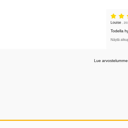
Arvostelu: 
Arvostelun k
Louise
,
20
Todella h
Näytä alku
Lue arvostelumme G