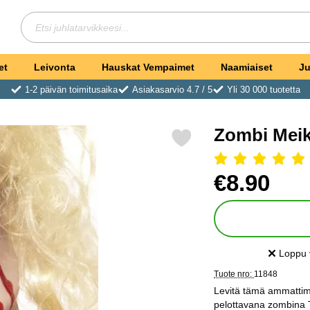
Hae
Etsi juhlatarvikkeesi
et
Leivonta
Hauskat Vempaimet
Naamiaiset
Ju
1-2 päivän toimitusaika
Asiakasarvio 4.7 / 5
Yli 30 000 tuotetta
Zombi Meik
Merkitse zombi Meikkisarja suosikiksi
Arvostelu: 5 Tähdet, Ohit
Osta tämä tuote, Zomb
hinta
€8.90
Loppu 
Saatavuu
Tuote nro:
11848
Levitä tämä ammattima
pelottavana zombina 