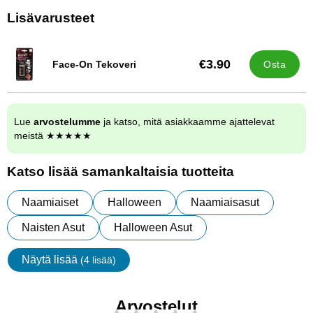
Lisävarusteet
€3.90
Face-On Tekoveri
Osta
Tuote.nro 1172
Lue
arvostelumme
ja katso, mitä asiakkaamme ajattelevat
meistä ★★★★★
Katso lisää samankaltaisia tuotteita
Naamiaiset
Halloween
Naamiaisasut
Naisten Asut
Halloween Asut
Näytä lisää
(4 lisää)
ominaisuudet
Arvostelut