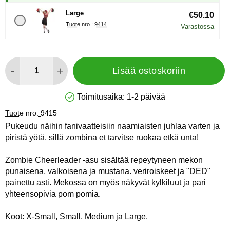
Large
€50.10
Tuote nro : 9414
Varastossa
määrä
-
+
Lisää ostoskoriin
Toimitusaika:
1-2 päivää
Saatavuus: Varastossa
Tuote nro:
9415
Pukeudu näihin fanivaatteisiin naamiaisten juhlaa varten ja
piristä yötä, sillä zombina et tarvitse ruokaa etkä unta!
Zombie Cheerleader -asu sisältää repeytyneen mekon
punaisena, valkoisena ja mustana. veriroiskeet ja "DED"
painettu asti. Mekossa on myös näkyvät kylkiluut ja pari
yhteensopivia pom pomia.
Koot: X-Small, Small, Medium ja Large.