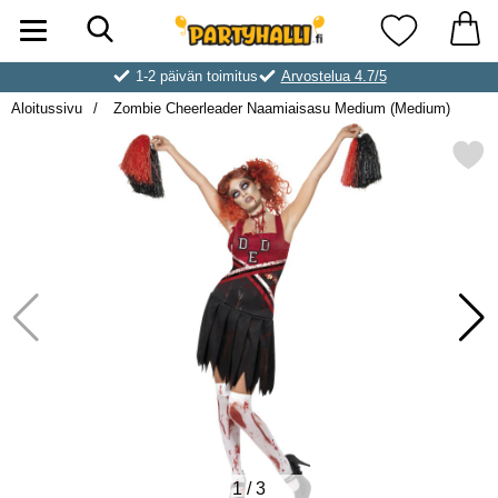
Hae
Ostoskori laajennettu Partyhallen AB
Suosikkini
1-2 päivän toimitus
Arvostelua 4.7/5
Aloitussivu
Zombie Cheerleader Naamiaisasu Medium (Medium)
Merkitse zombie Cheerleader Naamiais
1
/
3