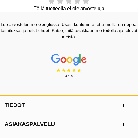
Tällä tuotteella ei ole arvosteluja
Lue arvostelumme Googlessa. Usein kuulemme, että meillä on nopeat
toimitukset ja reilut ehdot. Katso, mitä asiakkaamme todella ajattelevat
meistä.
Prisjakt Arvostelu: 4.7 Tähdet
4.7 / 5
Alatunnisteen sisältö Sekalaista tietoa ja l
TIEDOT
ASIAKASPALVELU