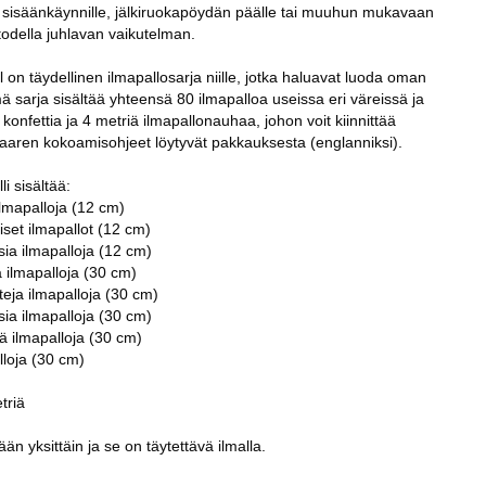
ri sisäänkäynnille, jälkiruokapöydän päälle tai muuhun mukavaan
odella juhlavan vaikutelman.
l on täydellinen ilmapallosarja niille, jotka haluavat luoda oman
 sarja sisältää yhteensä 80 ilmapalloa useissa eri väreissä ja
 konfettia ja 4 metriä ilmapallonauhaa, johon voit kiinnittää
okaaren kokoamisohjeet löytyvät pakkauksesta (englanniksi).
li sisältää:
ilmapalloja (12 cm)
et ilmapallot (12 cm)
sia ilmapalloja (12 cm)
ä ilmapalloja (30 cm)
tteja ilmapalloja (30 cm)
sia ilmapalloja (30 cm)
iä ilmapalloja (30 cm)
lloja (30 cm)
triä
än yksittäin ja se on täytettävä ilmalla.