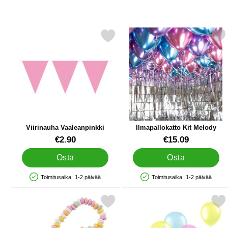
Merkitse viirinauha Vaaleanpinkki suosikiksi
Merkitse ilmapallokatto Ki
Viirinauha Vaaleanpinkki
Ilmapallokatto Kit Melody
Tuote.nro 9978
Tuote.nro 45126
€2.90
€15.09
Osta
Osta
Toimitusaika:
1-2 päivää
Toimitusaika:
1-2 päivää
Saatavuus: Varastossa
Saatavuus: Varastossa
Merkitse karkkikaulanauha suosikiksi
Merkitse ilmapallot Läpinäkyvä Pa
Merki