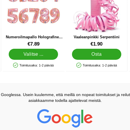
Numeroilmapallo Holografinen
Vaaleanpinkki Serpentiini
Kimalle Ruusukulta Viisi
Tuote.nro 20298
Tuote.nro 12509
€7.89
€1.90
Valitse ...
Osta
Toimitusaika:
1-2 päivää
Toimitusaika:
1-2 päivää
Saatavuus: Varastossa
Saatavuus: Varastossa
ooglessa. Usein kuulemme, että meillä on nopeat toimitukset ja reilut
asiakkaamme todella ajattelevat meistä.
Prisjakt Arvostelu: 4.7 Tähdet