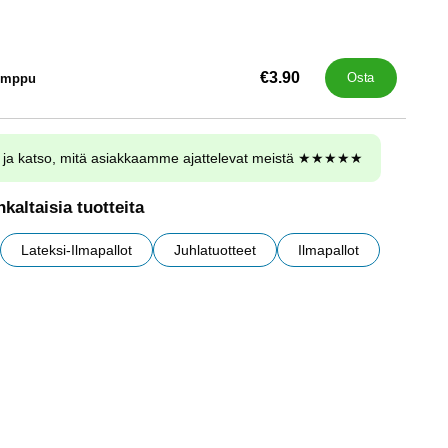
€3.90
umppu
Osta
ja katso, mitä asiakkaamme ajattelevat meistä ★★★★★
kaltaisia tuotteita
Lateksi-Ilmapallot
Juhlatuotteet
Ilmapallot