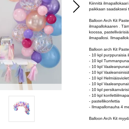
Kiinnitä ilmapallokaa
paikkaan saadaksesi t
Balloon Arch Kit Paste
ilmapallokaaren . Tämä
koossa, pastellivärisiä
ilmapallosi. Ilmapall
Balloon arch Kit Pastel
- 10 kpl purppuraisia 
- 10 kpl Tummanpunais
- 10 kpl Vaaleanpunai
- 10 kpl Vaaleansinisi
- 10 kpl Helmiäisviole
- 10 kpl Vaaleanpunai
- 10 kpl persikanväris
- 10 kpl konfettiilmapa
- pastellikonfettia
- Ilmapallonauha 4 me
Balloon Arch Kit myydä