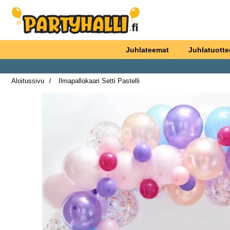
Ostoskori laajennettu Partyhallen AB
Juhlateemat
Juhlatuotte
Aloitussivu
Ilmapallokaari Setti Pastelli