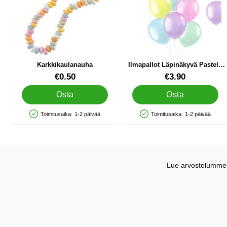
Karkkikaulanauha
Ilmapallot Läpinäkyvä Pastelli
Valikoima
Tuote.nro 10739
Tuote.nro 33347
€0.50
€3.90
Osta
Osta
Toimitusaika:
1-2 päivää
Toimitusaika:
1-2 päivää
Saatavuus: Varastossa
Saatavuus: Varastossa
Lue arvostelumme G