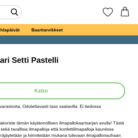
Tee haku
Suosikkini
hlapäivät
Baaritarvikkeet
ri Setti Pastelli
llokaari Setti Pastelli
Katso
varastosta
, Odotettavasti taas saatavilla:
Ei tiedossa
s:
lakoriste tämän käytännöllisen ilmapallokaarisarjan avulla! Tästä
sekä tavallisia ilmapalloja että konfettiilmapalloja kauniissa
a räjäytetään ja kiinnitetään mukana tulevaan ilmapallonauhaan.