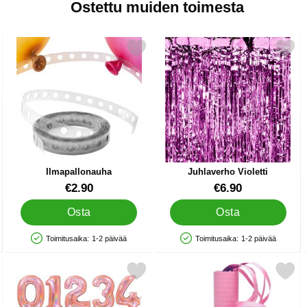
Ostettu muiden toimesta
t Melody suosikiksi
Merkitse ilmapallonauha suosikiksi
Merkitse juhlaverho Viole
Ilmapallonauha
Juhlaverho Violetti
Tuote.nro 21211
Tuote.nro 33137
€2.90
€6.90
Osta
Osta
Toimitusaika:
1-2 päivää
Toimitusaika:
1-2 päivää
Saatavuus: Varastossa
Saatavuus: Varastossa
stelli Valikoima suosikiksi
tse numeroilmapallo Holografinen Kimalle Ruusukulta Viisi suosikiksi
Merkitse vaaleanpinkki Serpe