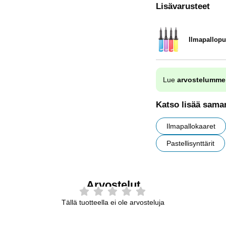
Lisävarusteet
Ilmapallop
Tuote.nro 9838
Lue
arvostelumme
Katso lisää saman
Ilmapallokaaret
Pastellisynttärit
Arvostelut
Tällä tuotteella ei ole arvosteluja