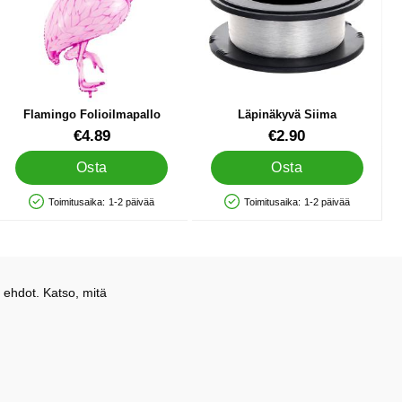
Flamingo Folioilmapallo
Läpinäkyvä Siima
Tuote.nro 19653
Tuote.nro 32222
€4.89
€2.90
Osta
Osta
Toimitusaika:
1-2 päivää
Toimitusaika:
1-2 päivää
Saatavuus: Varastossa
Saatavuus: Varastossa
 ehdot. Katso, mitä