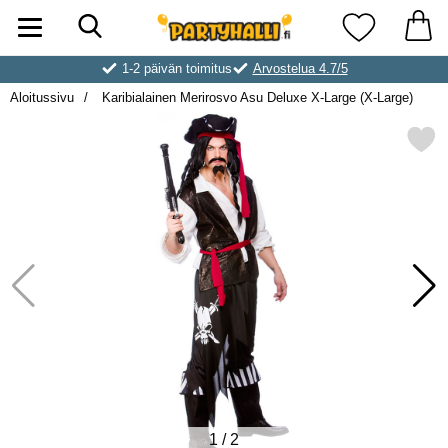
Hae
Ostoskori laajennettu Partyhallen AB
Suosikkini
1-2 päivän toimitus
Arvostelua 4.7/5
Aloitussivu
Karibialainen Merirosvo Asu Deluxe X-Large (X-Large)
Merkitse karibialainen Merirosvo Asu Del
1
/
2