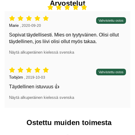
Arvostelut
Arvostelu: 5 tähdet / 5,
Vahvistettu ostos
Arvostelun kirjoittaja:
Marie
,
2020-09-20
Sopivat täydellisesti. Mies on tyytyväinen. Olisi ollut
täydellinen, jos liivi olisi ollut myös takaa.
Näytä alkuperäinen kielessä svenska
Arvostelu: 5 tähdet / 5,
Vahvistettu ostos
Arvostelun kirjoittaja:
Torbjörn
,
2019-10-03
Täydellinen istuvuus 👍
Näytä alkuperäinen kielessä svenska
Ostettu muiden toimesta