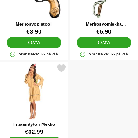
Merirosvopistooli
Merirosvomiekka
Käärmekahvalla
Tuote.nro 15430
Tuote.nro 22864
€3.90
€5.90
Osta
Osta
Toimitusaika:
1-2 päivää
Toimitusaika:
1-2 päivää
Saatavuus: Varastossa
Saatavuus: Varastossa
Merkitse intiaanitytön Mekko suosikiksi
Intiaanitytön Mekko
Tuote.nro 16000
€32.99