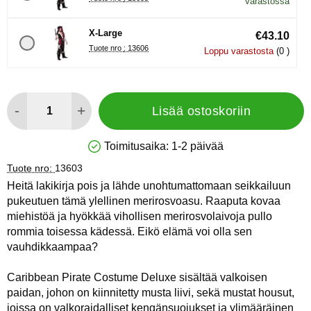
Varastossa
X-Large
€43.10
Tuote nro : 13606
Loppu varastosta
(0 )
määrä
-
+
Lisää ostoskoriin
Toimitusaika:
1-2 päivää
Saatavuus: Varastossa
Tuote nro:
13603
Heitä lakikirja pois ja lähde unohtumattomaan seikkailuun
pukeutuen tämä ylellinen merirosvoasu. Raaputa kovaa
miehistöä ja hyökkää vihollisen merirosvolaivoja pullo
rommia toisessa kädessä. Eikö elämä voi olla sen
vauhdikkaampaa?
Caribbean Pirate Costume Deluxe sisältää valkoisen
paidan, johon on kiinnitetty musta liivi, sekä mustat housut,
joissa on valkoraidalliset kengänsuojukset ja ylimääräinen