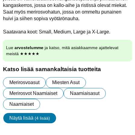
kangaskerros, jossa on kallo-aihe ja ristissä olevat miekat.
Saat myös merirosvohatun, jossa on ommeltu punainen
huivi ja siihen sopiva vyötärönauha.
Saatavana koot: Small, Medium, Large ja X-Large.
Lue
arvostelumme
ja katso, mitä asiakkaamme ajattelevat
meistä ★★★★★
Katso lisää samankaltaisia tuotteita
Merirosvoasut
Miesten Asut
Merirosvot Naamiaiset
Naamiaisasut
Naamiaiset
Näytä lisää
(4 lisää)
ominaisuudet