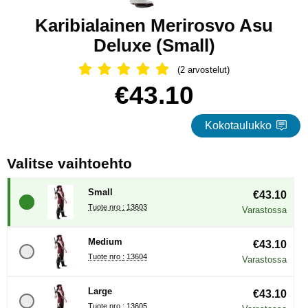
Karibialainen Merirosvo Asu
Deluxe (Small)
(2 arvostelut)
Arvostelu: 5 Tähdet, Ohita kaikki arv
Osta tämä tuote, Karibialainen Merirosvo Asu Deluxe
hinta
€43.10
Kokotaulukko
, (Uuden valintanapin val
Valitse vaihtoehto
Small
€43.10
Tuote nro : 13603
Varastossa
Medium
€43.10
Tuote nro : 13604
Varastossa
Large
€43.10
Tuote nro : 13605