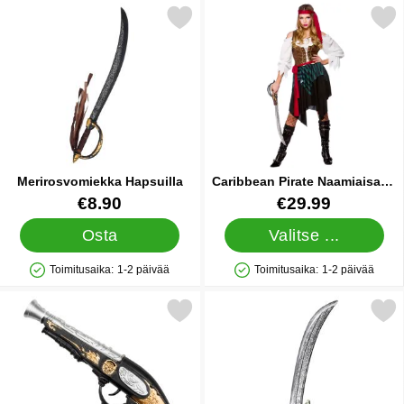
Merkitse merirosvomiekka Hapsuilla suosikiksi
Merkitse caribbean Pirate Naami
Merirosvomiekka Hapsuilla
Caribbean Pirate Naamiaisasu
X-Large
Tuote.nro 22865
Tuote.nro 17153
€8.90
€29.99
Osta
Valitse ...
Toimitusaika:
1-2 päivää
Toimitusaika:
1-2 päivää
Saatavuus: Varastossa
Saatavuus: Varastossa
Merkitse merirosvopistooli suosikiksi
Merkitse merirosvomiekka Kää