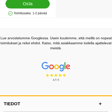
Osta
Toimitusaika:
1-2 päivää
Saatavuus: Varastossa
Lue arvostelumme Googlessa. Usein kuulemme, että meillä on nopeat
toimitukset ja reilut ehdot. Katso, mitä asiakkaamme todella ajattelevat
meistä.
Prisjakt Arvostelu: 4.7 Tähdet
4.7 / 5
Alatunnisteen sisältö Sekalaista tietoa ja l
TIEDOT