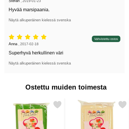
Arvostelun kirjoittaja:
Stefan
,
2019-01-23
Hyvää marsipaania.
Näytä alkuperäinen kielessä svenska
Arvostelu: 5 tähdet / 5,
Vahvistettu ostos
Arvostelun kirjoittaja:
Anna
,
2017-02-18
Superhyvä herkullinen väri
Näytä alkuperäinen kielessä svenska
Ostettu muiden toimesta
Merkitse vihreä Marsipaani suosikiksi
Merkitse värjäämätön Mar