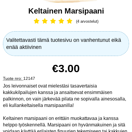
Keltainen Marsipaani
(4 arvostelut)
Arvostelu: 5 Tähdet, Ohita kaikki arv
Valitettavasti tämä tuotesivu on vanhentunut eikä
enää aktiivinen
hinta
€3.00
Tuote nro:
12147
Jos leivonnaiset ovat mielestäsi tasavertaisia
kakkukilpailujen kanssa ja ansaitsevat ensimmäisen
palkinnon, on vain järkevää pilata ne sopivalla ainesosalla,
eli kullankeltaisella marsipaanilla!
Keltainen marsipaani on erittäin muokattavaa ja kanssa
helppo työskennellä. Marsipaani on hyvänmakuinen ja sitä
voidaan käyttää erilaisten figuurien tekemiseen tai kakkujen