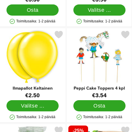
Osta
Valitse ...
Toimitusaika:
1-2 päivää
Toimitusaika:
1-2 päivää
Saatavuus: Varastossa
Saatavuus: Varastossa
Merkitse ilmapallot Keltainen suosikiksi
Merkitse peppi Cake Toppe
Ilmapallot Keltainen
Peppi Cake Toppers 4 kpl
Tuote.nro 1441
Tuote.nro 45258
€2.50
€3.54
Valitse ...
Osta
Toimitusaika:
1-2 päivää
Toimitusaika:
1-2 päivää
Saatavuus: Varastossa
Saatavuus: Varastossa
-25%
Merkitse vihreä Sokerimassa Spring Green suosikiksi
Merkitse heliumpullo Keskikokoinen 3