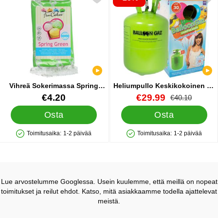
Vihreä Sokerimassa Spring
Heliumpullo Keskikokoinen 30
Green
palloa (20-25 cm)
Tuote.nro 10626
Tuote.nro 13479
uusi hinta
€4.20
€29.99
vanha hinta
€40.10
Osta
Osta
Toimitusaika:
1-2 päivää
Toimitusaika:
1-2 päivää
Saatavuus: Varastossa
Saatavuus: Varastossa
Lue arvostelumme Googlessa. Usein kuulemme, että meillä on nopeat
toimitukset ja reilut ehdot. Katso, mitä asiakkaamme todella ajattelevat
meistä.