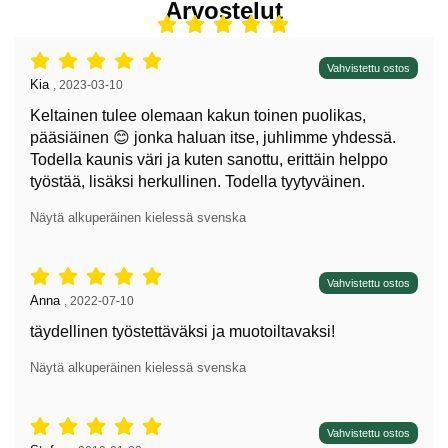
Arvostelut
Arvostelu: 5 tähdet / 5,
Vahvistettu ostos
Arvostelun kirjoittaja:
Kia
,
2023-03-10
Keltainen tulee olemaan kakun toinen puolikas,
pääsiäinen 😊 jonka haluan itse, juhlimme yhdessä.
Todella kaunis väri ja kuten sanottu, erittäin helppo
työstää, lisäksi herkullinen. Todella tyytyväinen.
Näytä alkuperäinen kielessä svenska
Arvostelu: 5 tähdet / 5,
Vahvistettu ostos
Arvostelun kirjoittaja:
Anna
,
2022-07-10
täydellinen työstettäväksi ja muotoiltavaksi!
Näytä alkuperäinen kielessä svenska
Arvostelu: 5 tähdet / 5,
Vahvistettu ostos