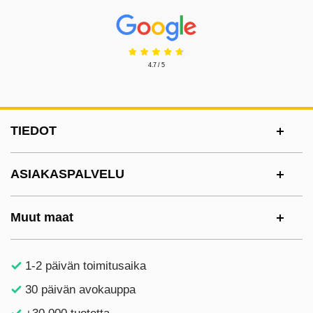
Prisjakt Arvostelu: 4.7 Tähdet
4.7 / 5
Alatunnisteen sisältö Sekalaista tietoa ja l
TIEDOT
ASIAKASPALVELU
Muut maat
1-2 päivän toimitusaika
30 päivän avokauppa