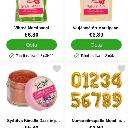
Vihreä Marsipaani
Värjäämätön Marsipaani
Tuote.nro 12145
Tuote.nro 12150
€6.30
€6.30
Osta
Osta
Toimitusaika:
1-2 päivää
Toimitusaika:
1-2 päivää
Saatavuus: Varastossa
Saatavuus: Varastossa
Merkitse syötävä Kimalle Dazzling Bronze suosikiksi
Merkitse numeroilmapallo Meta
Syötävä Kimalle Dazzling
Numeroilmapallo Metallic
Bronze
Kulta 4
Tuote.nro 14897
Tuote.nro 41776
€5.30
€3.90