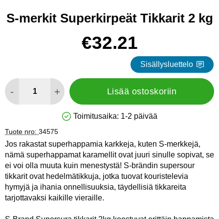
S-merkit Superkirpeät Tikkarit 2 kg
Osta tämä tuote, S-merkit Superkirpeät Tikkarit 2 kg
hinta
€32.21
Sisällysluettelo
määrä
-
+
Lisää ostoskoriin
Toimitusaika:
1-2 päivää
Saatavuus: Varastossa
Tuote nro:
34575
Jos rakastat superhappamia karkkeja, kuten S-merkkejä,
nämä superhappamat karamellit ovat juuri sinulle sopivat, se
ei voi olla muuta kuin menestystä! S-brändin supersour
tikkarit ovat hedelmätikkuja, jotka tuovat kouristelevia
hymyjä ja ihania onnellisuuksia, täydellisiä tikkareita
tarjottavaksi kaikille vieraille.