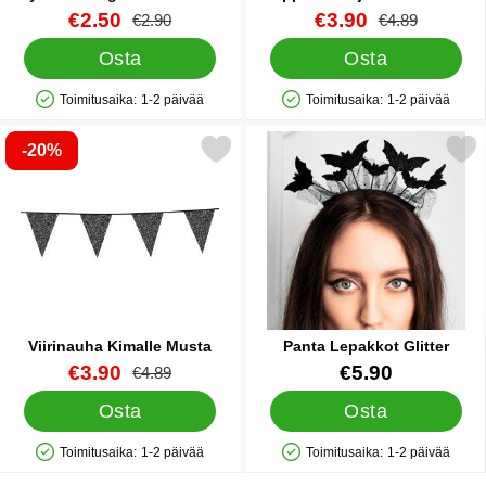
somiste
tai Pääkalloilla
Tuote.nro 18992
uusi hinta
Tuote.nro 86954
uusi hinta
€2.50
€3.90
vanha hinta
vanha hinta
€2.90
€4.89
Osta
Osta
Toimitusaika:
1-2 päivää
Toimitusaika:
1-2 päivää
Saatavuus: Varastossa
Saatavuus: Varastossa
-20%
Merkitse viirinauha Kimalle Musta suosikiksi
Merkitse panta Lepakkot 
Viirinauha Kimalle Musta
Panta Lepakkot Glitter
Tuote.nro 31502
uusi hinta
Tuote.nro 43773
€3.90
€5.90
vanha hinta
€4.89
Osta
Osta
Toimitusaika:
1-2 päivää
Toimitusaika:
1-2 päivää
Saatavuus: Varastossa
Saatavuus: Varastossa