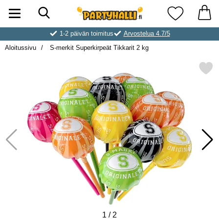
Hae
Ostoskori laajennettu Partyhallen AB
Suosikkini
1-2 päivän toimitus
Arvostelua 4.7/5
Aloitussivu
S-merkit Superkirpeät Tikkarit 2 kg
Merkitse s-merkit Superkirpeät 
1
/
2