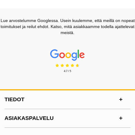
Lue arvostelumme Googlessa. Usein kuulemme, että meillä on nopeat
toimitukset ja reilut ehdot. Katso, mitä asiakkaamme todella ajattelevat
meistä.
Prisjakt Arvostelu: 4.7 Tähdet
4.7 / 5
Alatunnisteen sisältö Sekalaista tietoa ja l
TIEDOT
ASIAKASPALVELU