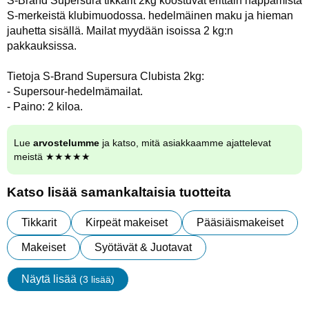
S-Brand Supersura tikkarit 2kg koostuvat erittäin happamista
S-merkeistä klubimuodossa. hedelmäinen maku ja hieman
jauhetta sisällä. Mailat myydään isoissa 2 kg:n
pakkauksissa.
Tietoja S-Brand Supersura Clubista 2kg:
- Supersour-hedelmämailat.
- Paino: 2 kiloa.
Lue
arvostelumme
ja katso, mitä asiakkaamme ajattelevat
meistä ★★★★★
Katso lisää samankaltaisia tuotteita
Tikkarit
Kirpeät makeiset
Pääsiäismakeiset
Makeiset
Syötävät & Juotavat
Näytä lisää
(3 lisää)
ominaisuudet