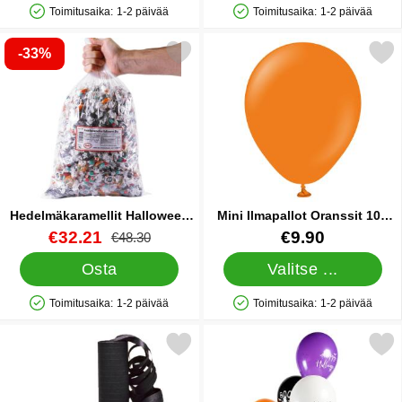
Toimitusaika:
1-2 päivää
Toimitusaika:
1-2 päivää
Saatavuus: Varastossa
Saatavuus: Varastossa
-33%
Merkitse hedelmäkaramellit Halloween 3 kg suosikiksi
Hedelmäkaramellit Halloween
Mini Ilmapallot Oranssit 100
3 kg
kpl
Tuote.nro 30910
uusi hinta
Tuote.nro 37685
€32.21
€9.90
vanha hinta
€48.30
Osta
Valitse ...
Toimitusaika:
1-2 päivää
Toimitusaika:
1-2 päivää
Saatavuus: Varastossa
Saatavuus: Varastossa
Merkitse musta Serpentiini suosikiksi
Merkitse spooky Halloween Ilma