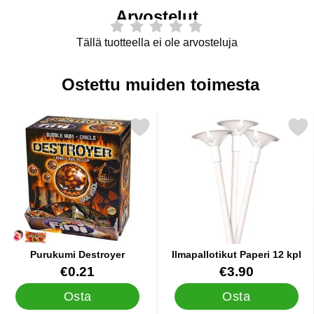
Arvostelut
Tällä tuotteella ei ole arvosteluja
Ostettu muiden toimesta
Merkitse purukumi Destroyer suosikiksi
Merkitse ilmapallotikut Pap
Purukumi Destroyer
Ilmapallotikut Paperi 12 kpl
Tuote.nro 10737
Tuote.nro 43735
€0.21
€3.90
Osta
Osta