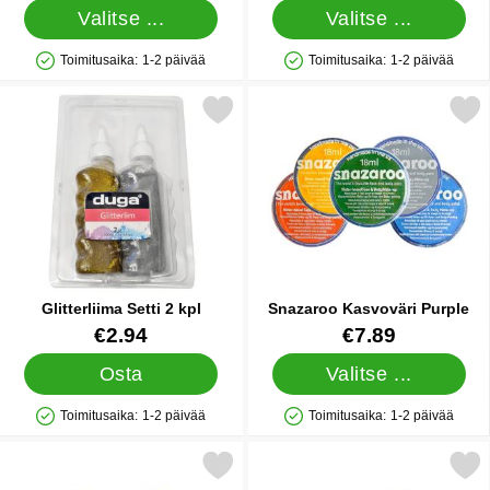
Valitse ...
Valitse ...
Toimitusaika:
1-2 päivää
Toimitusaika:
1-2 päivää
Saatavuus: Varastossa
Saatavuus: Varastossa
Merkitse glitterliima Setti 2 kpl suosikiksi
Merkitse snazaroo Kasvovär
Glitterliima Setti 2 kpl
Snazaroo Kasvoväri Purple
Tuote.nro 82883
Tuote.nro 13658
€2.94
€7.89
Osta
Valitse ...
Toimitusaika:
1-2 päivää
Toimitusaika:
1-2 päivää
Saatavuus: Varastossa
Saatavuus: Varastossa
Merkitse snazaroo Kasvoväri Light Beige suosikiksi
Merkitse snazaroo Kasvoväri 