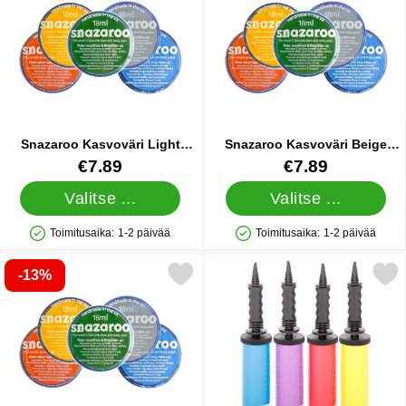
Snazaroo Kasvoväri Light
Snazaroo Kasvoväri Beige
Beige
Brown
Tuote.nro 13660
Tuote.nro 13661
€7.89
€7.89
Valitse ...
Valitse ...
Toimitusaika:
1-2 päivää
Toimitusaika:
1-2 päivää
Saatavuus: Varastossa
Saatavuus: Varastossa
-13%
Merkitse snazaroo Kasvomaali Black suosikiksi
Merkitse ilmapallopu