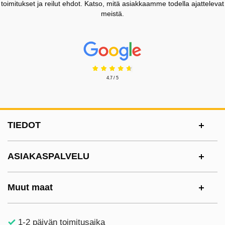
toimitukset ja reilut ehdot. Katso, mitä asiakkaamme todella ajattelevat
meistä.
Prisjakt Arvostelu: 4.7 Tähdet
4.7 / 5
Alatunnisteen sisältö Sekalaista tietoa ja l
TIEDOT
ASIAKASPALVELU
Muut maat
1-2 päivän toimitusaika