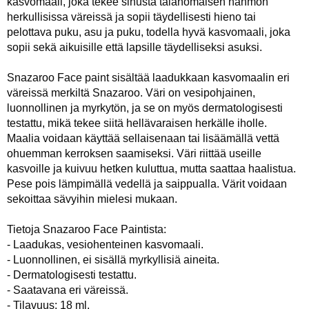
kasvomaali, joka tekee sinusta taianomaisen hahmon
herkullisissa väreissä ja sopii täydellisesti hieno tai
pelottava puku, asu ja puku, todella hyvä kasvomaali, joka
sopii sekä aikuisille että lapsille täydelliseksi asuksi.
Snazaroo Face paint sisältää laadukkaan kasvomaalin eri
väreissä merkiltä Snazaroo. Väri on vesipohjainen,
luonnollinen ja myrkytön, ja se on myös dermatologisesti
testattu, mikä tekee siitä hellävaraisen herkälle iholle.
Maalia voidaan käyttää sellaisenaan tai lisäämällä vettä
ohuemman kerroksen saamiseksi. Väri riittää useille
kasvoille ja kuivuu hetken kuluttua, mutta saattaa haalistua.
Pese pois lämpimällä vedellä ja saippualla. Värit voidaan
sekoittaa sävyihin mielesi mukaan.
Tietoja Snazaroo Face Paintista:
- Laadukas, vesiohenteinen kasvomaali.
- Luonnollinen, ei sisällä myrkyllisiä aineita.
- Dermatologisesti testattu.
- Saatavana eri väreissä.
- Tilavuus: 18 ml.