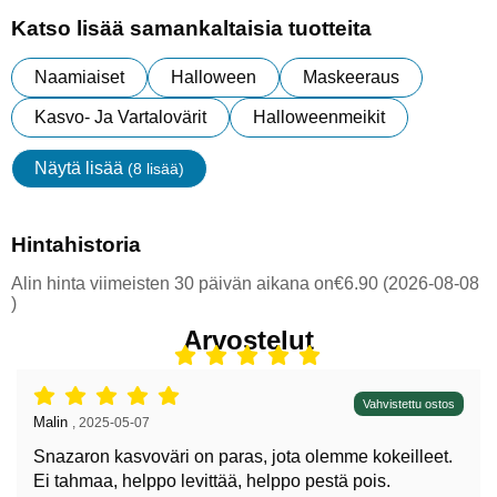
Katso lisää samankaltaisia tuotteita
Naamiaiset
Halloween
Maskeeraus
Kasvo- Ja Vartalovärit
Halloweenmeikit
Näytä lisää
(8 lisää)
ominaisuudet
Hintahistoria
Alin hinta viimeisten 30 päivän aikana on€6.90 (2026-08-08
)
Arvostelut
Arvostelu: 5 tähdet / 5,
Vahvistettu ostos
Arvostelun kirjoittaja:
Malin
,
2025-05-07
Snazaron kasvoväri on paras, jota olemme kokeilleet.
Ei tahmaa, helppo levittää, helppo pestä pois.