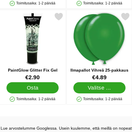
Toimitusaika:
1-2 päivää
Toimitusaika:
1-2 päivää
Saatavuus: Varastossa
Saatavuus: Varastossa
Merkitse paintGlow Glitter Fix Gel suosikiksi
Merkitse ilmapallot Vihreä 
PaintGlow Glitter Fix Gel
Ilmapallot Vihreä 25-pakkaus
Tuote.nro 15690
Tuote.nro 1435
€2.90
€4.89
Osta
Valitse ...
Toimitusaika:
1-2 päivää
Toimitusaika:
1-2 päivää
Saatavuus: Varastossa
Saatavuus: Varastossa
Lue arvostelumme Googlessa. Usein kuulemme, että meillä on nopeat