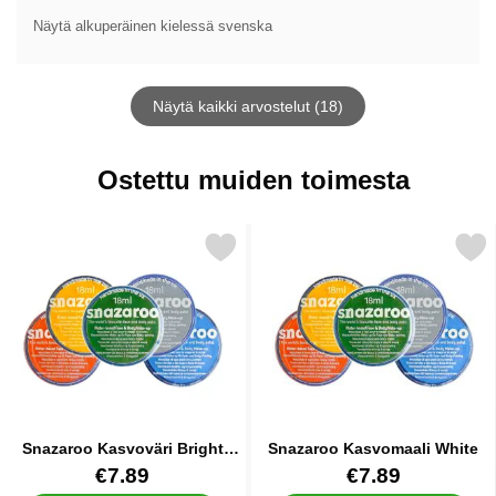
Näytä alkuperäinen kielessä svenska
Näytä kaikki arvostelut (18)
Ostettu muiden toimesta
Merkitse snazaroo Kasvoväri Bright Green suosikiksi
Merkitse snazaroo Kasvoma
Snazaroo Kasvoväri Bright
Snazaroo Kasvomaali White
Green
Tuote.nro 13648
Tuote.nro 8949
€7.89
€7.89