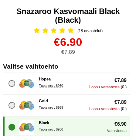
Snazaroo Kasvomaali Black
(Black)
(18 arvostelut)
Arvostelu: 5 Tähdet, Ohita kaikki arv
Osta tämä tuote, Snazaroo Kasvomaali Black
uusi hinta
€6.90
vanha hinta
€7.89
, (Uuden valintanapin val
Valitse vaihtoehto
Hopea
€7.89
Tuote nro : 8960
Loppu varastosta
(0 )
Gold
€7.89
Tuote nro : 8959
Loppu varastosta
(0 )
Black
€6.90
Tuote nro : 8950
Varastossa