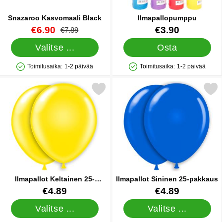
Snazaroo Kasvomaali Black
Ilmapallopumppu
Tuote.nro 8950
uusi hinta
Tuote.nro 9838
€6.90
€3.90
vanha hinta
€7.89
Valitse ...
Osta
Toimitusaika:
1-2 päivää
Toimitusaika:
1-2 päivää
Saatavuus: Varastossa
Saatavuus: Varastossa
Merkitse ilmapallot Keltainen 25-pakkaus suosikiksi
Merkitse ilmapallot Sininen 
Ilmapallot Keltainen 25-
Ilmapallot Sininen 25-pakkaus
pakkaus
Tuote.nro 1439
Tuote.nro 1427
€4.89
€4.89
Valitse ...
Valitse ...