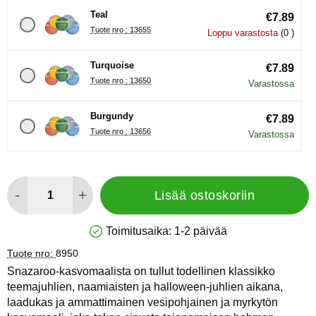
Teal
€7.89
Tuote nro : 13655
Loppu varastosta
(0 )
Turquoise
€7.89
Tuote nro : 13650
Varastossa
Burgundy
€7.89
Tuote nro : 13656
Varastossa
määrä
-
+
Lisää ostoskoriin
Toimitusaika:
1-2 päivää
Saatavuus: Varastossa
Tuote nro:
8950
Snazaroo-kasvomaalista on tullut todellinen klassikko
teemajuhlien, naamiaisten ja halloween-juhlien aikana,
laadukas ja ammattimainen vesipohjainen ja myrkytön