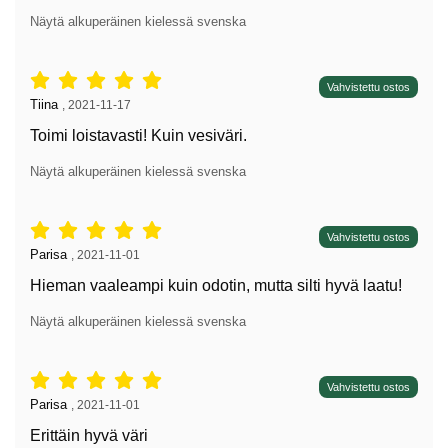
Näytä alkuperäinen kielessä svenska
Arvostelu: 5 tähdet / 5,
Vahvistettu ostos
Arvostelun kirjoittaja:
Tiina
,
2021-11-17
Toimi loistavasti! Kuin vesiväri.
Näytä alkuperäinen kielessä svenska
Arvostelu: 5 tähdet / 5,
Vahvistettu ostos
Arvostelun kirjoittaja:
Parisa
,
2021-11-01
Hieman vaaleampi kuin odotin, mutta silti hyvä laatu!
Näytä alkuperäinen kielessä svenska
Arvostelu: 5 tähdet / 5,
Vahvistettu ostos
Arvostelun kirjoittaja:
Parisa
,
2021-11-01
Erittäin hyvä väri